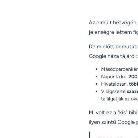
Az elmúlt hétvégén,
jelenségre lettem f
De mielőtt bemutato
Google háza tájáról:
Másodpercenkén
Naponta kb.
200 
Hivatalosan,
töb
Világszerte
száz
találgatják az ok
Mi volt ez a "kis" b
ilyen szintű Google