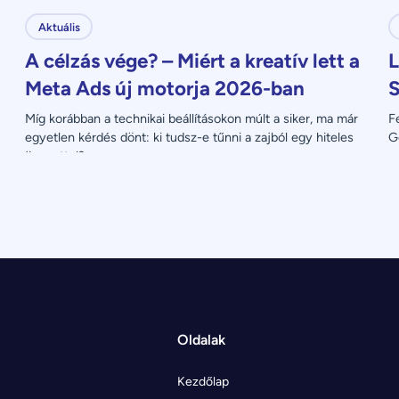
Aktuális
A célzás vége? – Miért a kreatív lett a
L
Meta Ads új motorja 2026-ban
S
Míg korábban a technikai beállításokon múlt a siker, ma már 
F
egyetlen kérdés dönt: ki tudsz-e tűnni a zajból egy hiteles 
G
üzenettel?
Oldalak
Kezdőlap