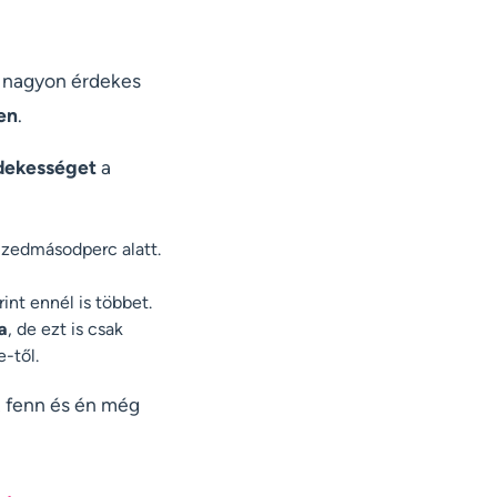
y nagyon érdekes
en
.
dekességet
a
tizedmásodperc alatt.
int ennél is többet.
a
, de ezt is csak
-től.
lt fenn és én még