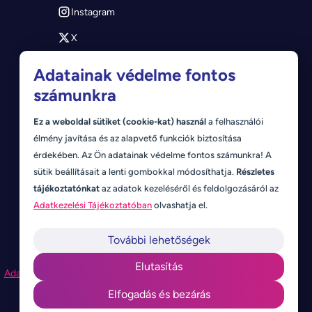
Instagram
X
Youtube
Adatainak védelme fontos
számunkra
Ez a weboldal sütiket (cookie-kat) használ
a felhasználói
élmény javítása és az alapvető funkciók biztosítása
érdekében. Az Ön adatainak védelme fontos számunkra! A
sütik beállításait a lenti gombokkal módosíthatja.
Részletes
tájékoztatónkat
az adatok kezeléséről és feldolgozásáról az
Adatkezelési Tájékoztatóban
olvashatja el.
További lehetőségek
Elutasítás
Adatkezelési nyilatkozat
Jogi nyilatkozat
ÁSZF
Süti beállítások
Elfogadás és bezárás