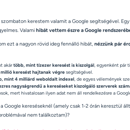
 szombaton kerestem valamit a Google segítségével. Eg
igyelmes. Valami
hibát vettem észre a Google rendszeréb
m ezt a nagyon rövid ideg fennálló hibát,
nézzünk pár ér
t akár
több, mint tízezer keresést is kiszolgál
, egyenként pár 
millió keresést hajtanak végre
segítségével.
b, mint 4 milliárd weboldalt indexel
, de egyes vélemények szer
ezres nagyságrendű a kereséseket kiszolgáló szerverek szám
osok, mert hivatalosan ilyen adat nem áll rendelkezésre a Google
ibi a Google kereséseknél (amely csak 1-2 órán keresztül ál
 problémával nem találkoztam)?