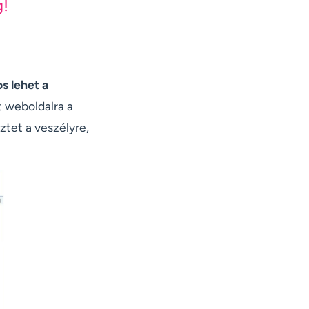
g!
s lehet a
t weboldalra a
ztet a veszélyre,