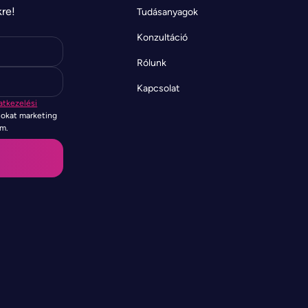
kre!
Tudásanyagok
Konzultáció
Rólunk
Kapcsolat
atkezelési
tokat marketing
em.