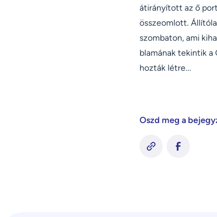
átirányított az ő po
összeomlott. Állítól
szombaton, ami kiha
blamának tekintik a
hozták létre...
Oszd meg a bejegy