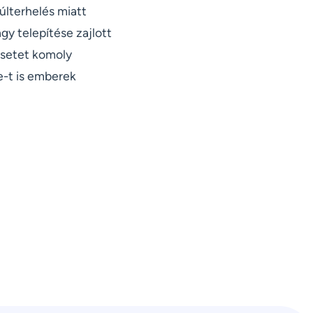
túlterhelés miatt
gy telepítése zajlott
esetet komoly
e-t is emberek