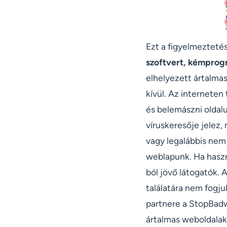
Ezt a figyelmezteté
szoftvert, kémprogr
elhelyezett ártalmas
kívül. Az internete
és belemászni oldalu
víruskeresője jelez,
vagy legalábbis nem
weblapunk. Ha haszn
ból jövő látogatók. 
találatára nem fogju
partnere a StopBadw
ártalmas weboldalak 