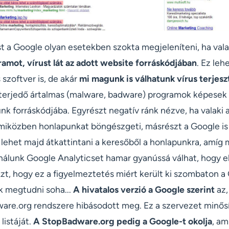
st a Google olyan esetekben szokta megjeleníteni, ha val
amot, vírust lát az adott website forráskódjában
. Ez le
 szoftver is, de akár
mi magunk is válhatunk vírus terjes
n terjedő ártalmas (malware, badware) programok képesek 
nk forráskódjába. Egyrészt negatív ránk nézve, ha valaki a
 miközben honlapunkat böngészgeti, másrészt a Google is l
 lehet majd átkattintani a keresőből a honlapunkra, amí
álunk Google Analyticset hamar gyanússá válhat, hogy e
Azt, hogy ez a figyelmeztetés miért került ki szombaton 
k megtudni soha...
A hivatalos verzió a Google szerint
az,
are.org rendszere hibásodott meg. Ez a szervezet minősít
listáját.
A StopBadware.org pedig a Google-t okolja
, am