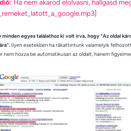
dió:
Ha nem akarod elolvasni, hallgasd me
_remeket_latott_a_google.mp3]
 minden egyes találathoz ki volt írva, hogy "Az oldal káro
ra".
Ilyen esetekben ha rákattintunk valamelyik felhozot
kkor nem hozza be automatikusan az oldalt, hanem figyelme