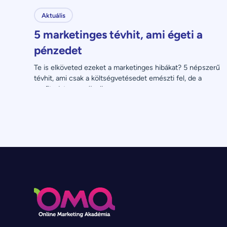
Aktuális
5 marketinges tévhit, ami égeti a
pénzedet
Te is elköveted ezeket a marketinges hibákat? 5 népszerű 
tévhit, ami csak a költségvetésedet emészti fel, de a 
profitodat nem növeli.