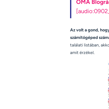
OMA Blográ
[audio:0902
Az volt a gond, hogy
számítógéped számá
találati listában, a
amit érzékel.