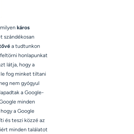
amilyen
káros
het szándékosan
ztővé
a tudtunkon
feltörni honlapunkat
zt látja, hogy a
e fog minket tiltani
g meg nem gyógyul
lapadtak a Google-
a Google minden
 hogy a Google
i és teszi közzé az
iért minden találatot