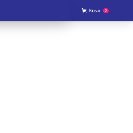
Kosár
0