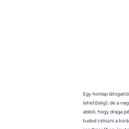
Egy honlap látogatóin
lehetőség), de a na
abból, hogy drága p
tudod célozni a korá