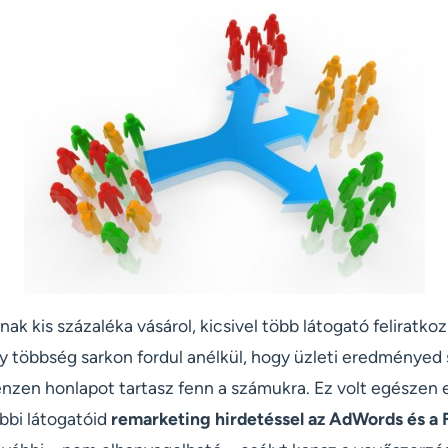
ak kis százaléka vásárol, kicsivel több látogató feliratkoz
gy többség sarkon fordul anélkül, hogy üzleti eredményed
énzen honlapot tartasz fenn a számukra. Ez volt egészen 
bbi látogatóid
remarketing hirdetéssel az AdWords és a