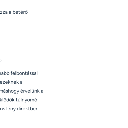
ázza a betérő
b.
mabb felbontással
s ezeknek a
máshogy érvelünk a
eklődők túlnyomó
ns lény direktben