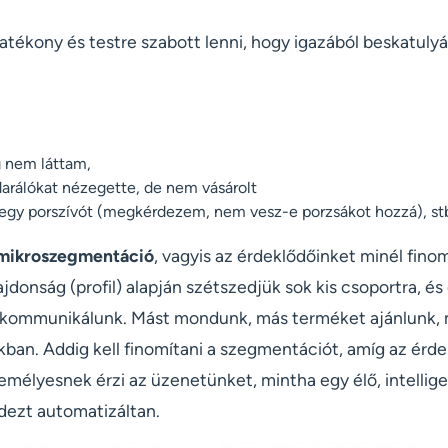
hatékony és testre szabott lenni, hogy igazából beskatuly
g nem láttam,
arálókat nézegette, de nem vásárolt
 egy porszívót (megkérdezem, nem vesz-e porzsákot hozzá), st
mikroszegmentáció
, vagyis az érdeklődőinket minél fino
ajdonság (profil) alapján szétszedjük sok kis csoportra, é
 kommunikálunk. Mást mondunk, más terméket ajánlunk, 
ban. Addig kell finomítani a szegmentációt, amíg az érd
mélyesnek érzi az üzenetünket, mintha egy élő, intellige
ezt automatizáltan.