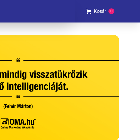
Kosár
0