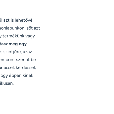
l azt is lehetővé
 honlapunkon, sőt azt
ely termékünk vagy
tasz meg egy
s szintjére, azaz
empont szerint be
néssel, kérdéssel,
 hogy éppen kinek
ikusan.