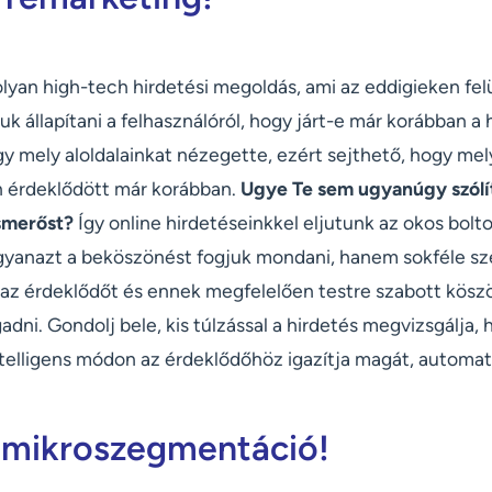
lyan high-tech hirdetési megoldás, ami az eddigieken felü
uk állapítani a felhasználóról, hogy járt-e már korábban a
ogy mely aloldalainkat nézegette, ezért sejthető, hogy m
n érdeklődött már korábban.
Ugye Te sem ugyanúgy szólí
smerőst?
Így online hirdetéseinkkel eljutunk az okos bolto
yanazt a beköszönést fogjuk mondani, hanem sokféle sz
 az érdeklődőt és ennek megfelelően testre szabott köszö
adni. Gondolj bele, kis túlzással a hirdetés megvizsgálja,
ntelligens módon az érdeklődőhöz igazítja magát, automat
 mikroszegmentáció!