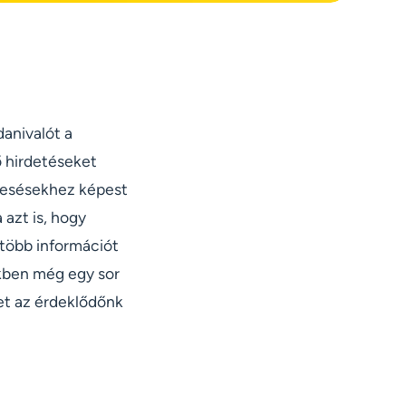
danivalót a
ő hirdetéseket
eresésekhez képest
 azt is, hogy
több információt
ekben még egy sor
et az érdeklődőnk