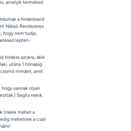
yis, amelyik terméked
indulnak a hirdetéseid
gint Nálad. Rendszeres
t, hogy nem tudja,
detésed lépten-
l hirdess azokra, akik
aki, utána 1 hónapig
gy csomó minden, amit
, hogy vannak olyan
oltak.) Segíts nekik,
ak (nekik mehet a
pedig mehetnek a csali
álni!