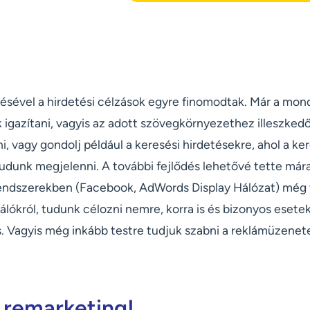
résével a hirdetési célzások egyre finomodtak. Már a mon
 igazítani, vagyis az adott szövegkörnyezethez illeszked
, vagy gondolj például a keresési hirdetésekre, ahol a k
udunk megjelenni. A további fejlődés lehetővé tette mára
rendszerekben (Facebook, AdWords Display Hálózat) még 
álókról, tudunk célozni nemre, korra is és bizonyos eset
s. Vagyis még inkább testre tudjuk szabni a reklámüzenet
a remarketing!