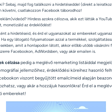
ki? Sebaj, majd fog találkozni a hirdetéseddel (direkt a leiratko
n követni, csatlakozzon Facebook táborodhoz!
reklám)videód? Hirdess azokra célozva, akik ezt látták a YouTub
, monetizáld az érdeklődést!
ént a hirdetéseid, és érd el ugyanazokat az embereket ugyanaz
 Ha egy látogató folyamatosan azzal a termékkel, szolgáltatással
sekben, amit a honlapodon látott, akkor előbb utóbb vásárolni f
szerre Facebookon, AdWordsben, vagy akár emailen is.
ek célzása
pedig a meglévő remarketing listáiddal megjelö
mográfiai jellemzőihez, érdeklődési köreihez hasonló fel
acebookon viszont begyűjtött emailcímeid alapján beazon
lozhatsz, vagy akár a hozzájuk hasonlókra! Érd el a meglé
ló embereket!