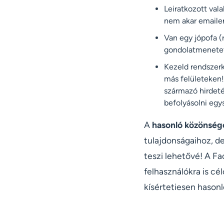
Leiratkozott vala
nem akar emaile
Van egy jópofa (
gondolatmenetet
Kezeld rendszerk
más felületeken!
származó hirdeté
befolyásolni egy
A
hasonló közönség
tulajdonságaihoz, de
teszi lehetővé! A F
felhasználókra is cé
kísértetiesen hason