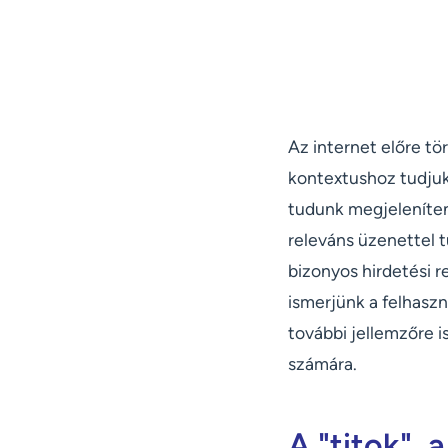
Az internet előre tö
kontextushoz tudjuk
tudunk megjeleníteni
releváns üzenettel t
bizonyos hirdetési 
ismerjünk a felhaszn
további jellemzőre i
számára.
A "titok", 