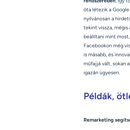
rendszerében
, így 
óta létezik a Googl
nyilvánosan a hirde
tekint vissza, mégis
beállítani mint most
Facebookon még vis
is másabb, és innov
műfajjá vált, sokan 
igazán ügyesen.
Példák, öt
Remarketing segítsé