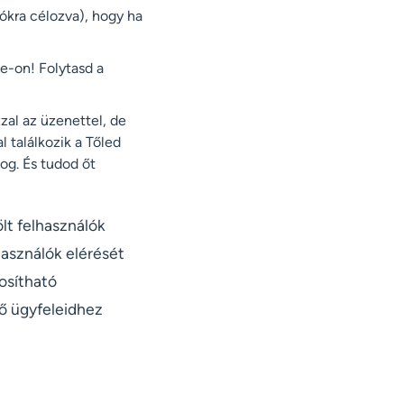
zókra célozva), hogy ha
e-on! Folytasd a
zal az üzenettel, de
 találkozik a Tőled
og. És tudod őt
lt felhasználók
használók elérését
osítható
vő ügyfeleidhez