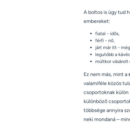
A boltos is úgy tud 
embereket:
fiatal - idős,
férfi - nő,
járt már itt - mé
legutóbb a kávéd
múltkor vásárolt
Ez nem más, mint a
valamiféle közös tul
csoportoknak külön
különböző csoportok
többsége annyira sze
neki mondaná – mind