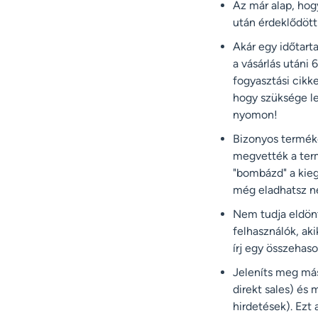
Az már alap, hog
után érdeklődött 
Akár egy időtarta
a vásárlás utáni 
fogyasztási cikk
hogy szüksége le
nyomon!
Bizonyos terméke
megvették a term
"bombázd" a kieg
még eladhatsz ne
Nem tudja eldönt
felhasználók, ak
írj egy összehaso
Jeleníts meg más
direkt sales) és
hirdetések). Ezt