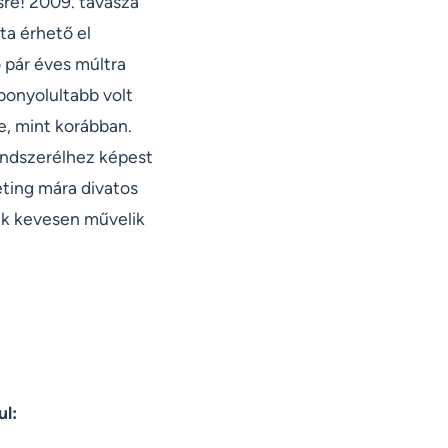
sre! 2009. tavasza
ta érhető el
 pár éves múltra
bonyolultabb volt
ne, mint korábban.
endszerélhez képest
eting mára divatos
sak kevesen művelik
ul: