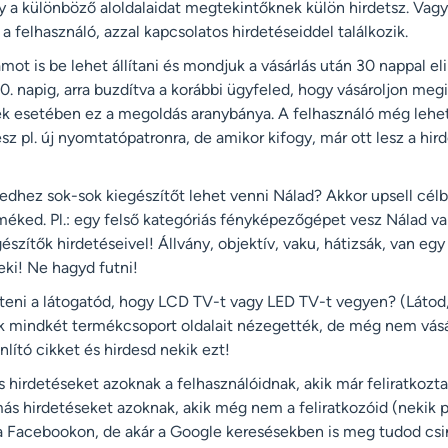
y a különböző aloldalaidat megtekintőknek külön hirdetsz. Vag
a felhasználó, azzal kapcsolatos hirdetéseiddel találkozik.
mot is be lehet állítani és mondjuk a vásárlás után 30 nappal el
60. napig, arra buzdítva a korábbi ügyfeled, hogy vásároljon me
ek esetében ez a megoldás aranybánya. A felhasználó még lehe
sz pl. új nyomtatópatronra, de amikor kifogy, már ott lesz a hir
dhez sok-sok kiegészítőt lehet venni Nálad? Akkor upsell célbó
éked. Pl.: egy felső kategóriás fényképezőgépet vesz Nálad val
észítők hirdetéseivel! Állvány, objektív, vaku, hátizsák, van e
ki! Ne hagyd futni!
eni a látogatód, hogy LCD TV-t vagy LED TV-t vegyen? (Látod
ik mindkét termékcsoport oldalait nézegették, de még nem vásár
nlító cikket és hirdesd nekik ezt!
 hirdetéseket azoknak a felhasználóidnak, akik már feliratkozt
 más hirdetéseket azoknak, akik még nem a feliratkozóid (nekik 
 a Facebookon, de akár a Google keresésekben is meg tudod csin