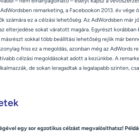
további – nem elhanyagolható – esélyt kapsz a vevőszerzé
e AdWordsben remarketing, a Facebookon 2013. év vége ó
tők számára ez a célzási lehetőség. Az AdWordsben már jó
 az elterjedése sokat váratott magára. Egyrészt korábban 
, másrészt sokkal több beállítási lehetőség rejlik már ben
zonylag friss ez a megoldás, azonban még az AdWords r
atívabb célzási megoldásokat adott a kezünkbe. A remark
alkalmazzák, de sokan leragadtak a legalapabb szinten, c
letek
gével egy sor egzotikus célzást megvalósíthatsz! Példá