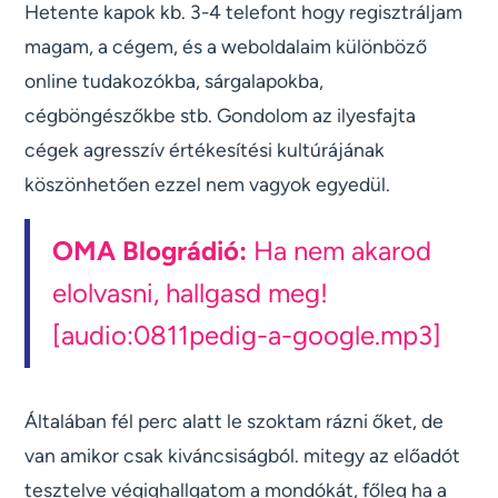
Hetente kapok kb. 3-4 telefont hogy regisztráljam
magam, a cégem, és a weboldalaim különböző
online tudakozókba, sárgalapokba,
cégböngészőkbe stb. Gondolom az ilyesfajta
cégek agresszív értékesítési kultúrájának
köszönhetően ezzel nem vagyok egyedül.
OMA Blográdió:
Ha nem akarod
elolvasni, hallgasd meg!
[audio:0811pedig-a-google.mp3]
Általában fél perc alatt le szoktam rázni őket, de
van amikor csak kiváncsiságból. mitegy az előadót
tesztelve végighallgatom a mondókát, főleg ha a