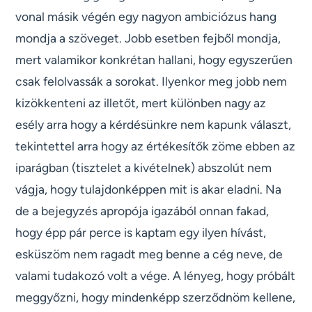
vonal másik végén egy nagyon ambiciózus hang
mondja a szöveget. Jobb esetben fejből mondja,
mert valamikor konkrétan hallani, hogy egyszerűen
csak felolvassák a sorokat. Ilyenkor meg jobb nem
kizökkenteni az illetőt, mert különben nagy az
esély arra hogy a kérdésünkre nem kapunk választ,
tekintettel arra hogy az értékesítők zöme ebben az
iparágban (tisztelet a kivételnek) abszolút nem
vágja, hogy tulajdonképpen mit is akar eladni. Na
de a bejegyzés apropója igazából onnan fakad,
hogy épp pár perce is kaptam egy ilyen hívást,
esküszöm nem ragadt meg benne a cég neve, de
valami tudakozó volt a vége. A lényeg, hogy próbált
meggyőzni, hogy mindenképp szerződnöm kellene,