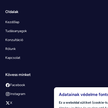
Oldalak
Kezdőlap
Tudásanyagok
Konzultáció
Rólunk
Kapcsolat
Kövess minket
Facebook
Adatainak védelme font
Instagram
Ez a weboldal sütiket (cookie-k
X