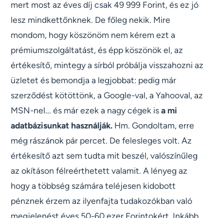
mert most az éves díj csak 49 999 Forint, és ez jó
lesz mindkettőnknek. De főleg nekik. Mire
mondom, hogy köszönöm nem kérem ezt a
prémiumszolgáltatást, és épp köszönök el, az
értékesítő, mintegy a sírból próbálja visszahozni az
üzletet és bemondja a legjobbat: pedig már
szerződést kötöttönk, a Google-val, a Yahooval, az
MSN-nel... és már ezek a nagy cégek is
a mi
adatbázisunkat használják.
Hm. Gondoltam, erre
még rászánok pár percet. De felesleges volt. Az
értékesítő azt sem tudta mit beszél, valószínűleg
az okításon félreérthetett valamit. A lényeg az
hogy a többség számára teléjesen kidobott
pénznek érzem az ilyenfajta tudakozókban való
megjelenést éves 50-60 ezer Forintokért. Inkább