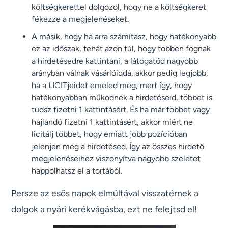
költségkerettel dolgozol, hogy ne a költségkeret
fékezze a megjelenéseket.
A másik, hogy ha arra számítasz, hogy hatékonyabb
ez az időszak, tehát azon túl, hogy többen fognak
a hirdetésedre kattintani, a látogatód nagyobb
arányban válnak vásárlóiddá, akkor pedig legjobb,
ha a LICITjeidet emeled meg, mert így, hogy
hatékonyabban működnek a hirdetéseid, többet is
tudsz fizetni 1 kattintásért. És ha már többet vagy
hajlandó fizetni 1 kattintásért, akkor miért ne
licitálj többet, hogy emiatt jobb pozícióban
jelenjen meg a hirdetésed. Így az összes hirdető
megjelenéseihez viszonyítva nagyobb szeletet
happolhatsz el a tortából.
Persze az esős napok elmúltával visszatérnek a
dolgok a nyári kerékvágásba, ezt ne felejtsd el!