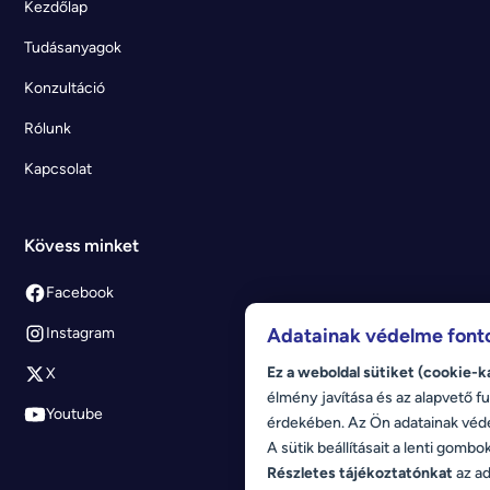
Kezdőlap
Tudásanyagok
Konzultáció
Rólunk
Kapcsolat
Kövess minket
Facebook
Adatainak védelme font
Instagram
Ez a weboldal sütiket (cookie-k
X
élmény javítása és az alapvető fu
Youtube
érdekében. Az Ön adatainak véd
A sütik beállításait a lenti gombo
Részletes tájékoztatónkat
az ad