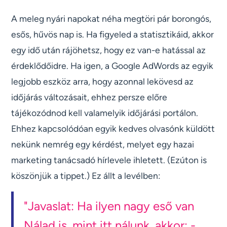
A meleg nyári napokat néha megtöri pár borongós,
esős, hűvös nap is. Ha figyeled a statisztikáid, akkor
egy idő után rájöhetsz, hogy ez van-e hatással az
érdeklődőidre. Ha igen, a Google AdWords az egyik
legjobb eszköz arra, hogy azonnal lekövesd az
időjárás változásait, ehhez persze előre
tájékozódnod kell valamelyik időjárási portálon.
Ehhez kapcsolódóan egyik kedves olvasónk küldött
nekünk nemrég egy kérdést, melyet egy hazai
marketing tanácsadó hírlevele ihletett. (Ezúton is
köszönjük a tippet.) Ez állt a levélben:
"Javaslat: Ha ilyen nagy eső van
Nálad is, mint itt nálunk, akkor: -