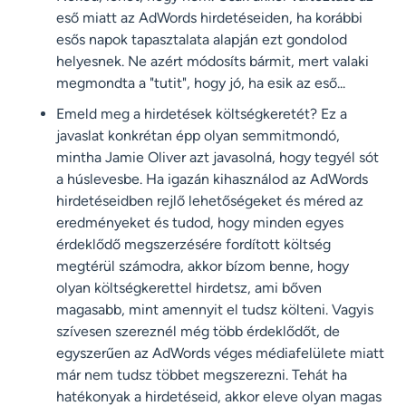
eső miatt az AdWords hirdetéseiden, ha korábbi
esős napok tapasztalata alapján ezt gondolod
helyesnek. Ne azért módosíts bármit, mert valaki
megmondta a "tutit", hogy jó, ha esik az eső...
Emeld meg a hirdetések költségkeretét? Ez a
javaslat konkrétan épp olyan semmitmondó,
mintha Jamie Oliver azt javasolná, hogy tegyél sót
a húslevesbe. Ha igazán kihasználod az AdWords
hirdetéseidben rejlő lehetőségeket és méred az
eredményeket és tudod, hogy minden egyes
érdeklődő megszerzésére fordított költség
megtérül számodra, akkor bízom benne, hogy
olyan költségkerettel hirdetsz, ami bőven
magasabb, mint amennyit el tudsz költeni. Vagyis
szívesen szereznél még több érdeklődőt, de
egyszerűen az AdWords véges médiafelülete miatt
már nem tudsz többet megszerezni. Tehát ha
hatékonyak a hirdetéseid, akkor eleve olyan magas