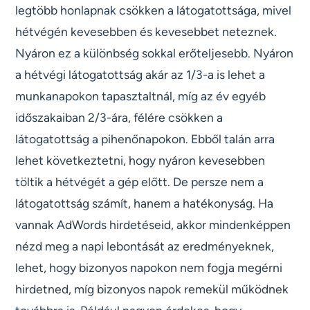
legtöbb honlapnak csökken a látogatottsága, mivel
hétvégén kevesebben és kevesebbet neteznek.
Nyáron ez a különbség sokkal erőteljesebb. Nyáron
a hétvégi látogatottság akár az 1/3-a is lehet a
munkanapokon tapasztaltnál, míg az év egyéb
időszakaiban 2/3-ára, félére csökken a
látogatottság a pihenőnapokon. Ebből talán arra
lehet következtetni, hogy nyáron kevesebben
töltik a hétvégét a gép előtt. De persze nem a
látogatottság számít, hanem a hatékonyság. Ha
vannak AdWords hirdetéseid, akkor mindenképpen
nézd meg a napi lebontását az eredményeknek,
lehet, hogy bizonyos napokon nem fogja megérni
hirdetned, míg bizonyos napok remekül működnek