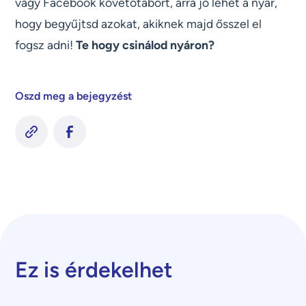
vagy Facebook követőtábort, arra jó lehet a nyár,
hogy begyűjtsd azokat, akiknek majd ősszel el
fogsz adni!
Te hogy csinálod nyáron?
Oszd meg a bejegyzést
Ez is érdekelhet