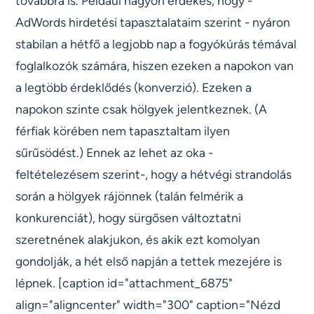
továbbra is. Például nagyon érdekes, hogy -
AdWords hirdetési tapasztalataim szerint - nyáron
stabilan a hétfő a legjobb nap a fogyókúrás témával
foglalkozók számára, hiszen ezeken a napokon van
a legtöbb érdeklődés (konverzió). Ezeken a
napokon szinte csak hölgyek jelentkeznek. (A
férfiak körében nem tapasztaltam ilyen
sűrűsödést.) Ennek az lehet az oka -
feltételezésem szerint-, hogy a hétvégi strandolás
során a hölgyek rájönnek (talán felmérik a
konkurenciát), hogy sürgősen változtatni
szeretnének alakjukon, és akik ezt komolyan
gondolják, a hét első napján a tettek mezejére is
lépnek. [caption id="attachment_6875"
align="aligncenter" width="300" caption="Nézd