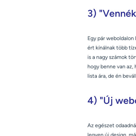
3) "Vennék
Egy pár weboldalon l
ért kínálnak több tí
is a nagy számok tör
hogy benne van az, h
lista ára, de én bevál
4) "Új web
Az egészet odaadnám
legyen új design, má