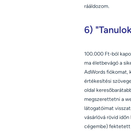
rááldozom.
6) "Tanulo
100.000 Ft-ból kapok
ma életbevágó a sik
AdWords fiókomat, k
értékesítési szöveg
oldal keresőbarátab
megszerettetni a we
látogatóimat vissza
vásárlóvá rövid időn
cégembe) fektetett 