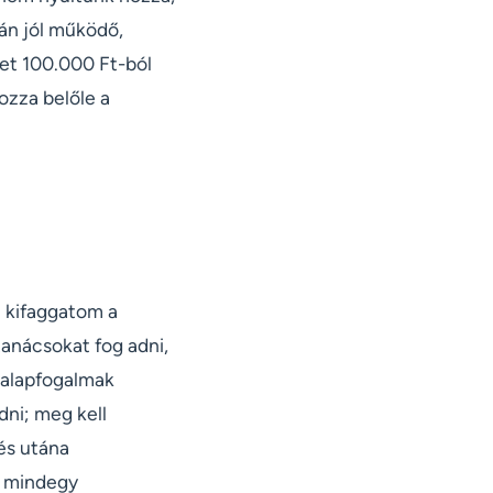
zán jól működő,
et 100.000 Ft-ból
ozza belőle a
l kifaggatom a
tanácsokat fog adni,
 alapfogalmak
dni; meg kell
és utána
e mindegy