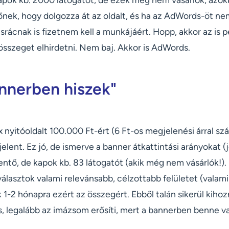
sztőnek, hogy dolgozza át az oldalt, és ha az AdWords-öt
srácnak is fizetnem kell a munkájáért. Hopp, akkor az is p
összeget elhirdetni. Nem baj. Akkor is AdWords.
annerben hiszek"
 nyitóoldalt 100.000 Ft-ért (6 Ft-os megjelenési árral sz
lent. Ez jó, de ismerve a banner átkattintási arányokat (j
ntő, de kapok kb. 83 látogatót (akik még nem vásárlók!).
választok valami relevánsabb, célzottabb felületet (valami
 1-2 hónapra ezért az összegért. Ebből talán sikerül kiho
is, legalább az imázsom erősíti, mert a bannerben benne va