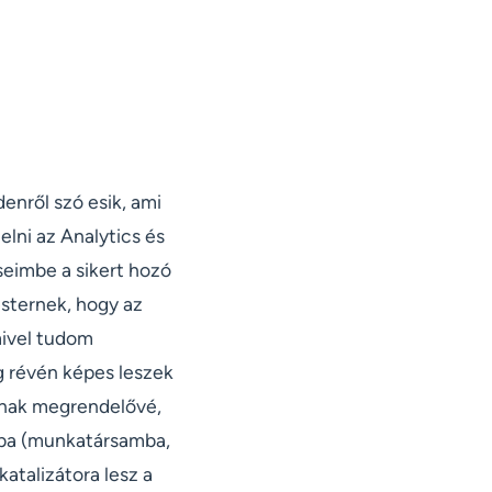
enről szó esik, ami
lni az Analytics és
eimbe a sikert hozó
sternek, hogy az
mivel tudom
g révén képes leszek
anak megrendelővé,
amba (munkatársamba,
atalizátora lesz a