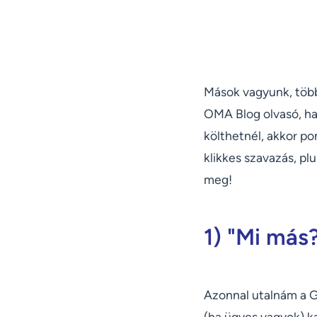
Mások vagyunk, több
OMA Blog olvasó, ha
költhetnél, akkor po
klikkes szavazás, pl
meg!
1) "Mi má
Azonnal utalnám a G
(ha ügyes vagyok) k