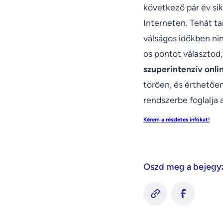
következő pár év sik
Interneten. Tehát t
válságos időkben nin
os pontot választod
szuperintenzív onli
törően, és érthetően
rendszerbe foglalja 
Kérem a részletes infókat!
Oszd meg a bejegy