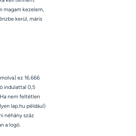
 nem magam kezelem,
énzbe kerül, máris
ámolva) ez 16.666
ó indulattal 0,5
 Ha nem feltétlen
lyen lap.hu például)
zni néhány száz
n a logó.