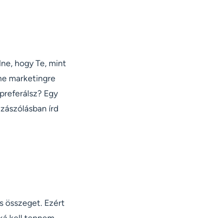
ne, hogy Te, mint
ine marketingre
 preferálsz? Egy
zzászólásban írd
s összeget. Ezért
ká kell tennem.