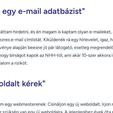
 egy e-mail adatbázist"
áttam hirdetni, és én magam is kaptam olyan e-maileket, 
zezres e-mail címlistát. Kiküldenék rá egy hírlevelet, igaz
vénye alapján beesne jó pár látogató, esetleg megrendelő 
ogy bírságot kapok az NHH-tól, ami akár 10-szer akkora i
lalom a rizikót.
oldalt kérek"
 egy webmesterenek. Csináljon egy új weboldalt, írjon r
r szükség van egy új weboldalra. A jelenlegihez évek óta