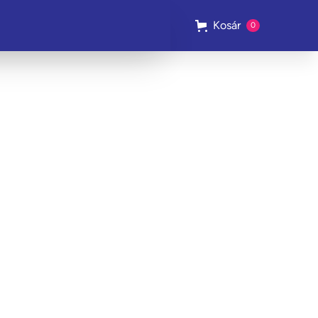
Kosár
0