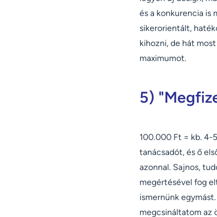
és a konkurencia is 
sikerorientált, hat
kihozni, de hát most
maximumot.
5) "Megfiz
100.000 Ft = kb. 4-5
tanácsadót, és ő els
azonnal. Sajnos, tu
megértésével fog elte
ismernünk egymást. 
megcsináltatom az 