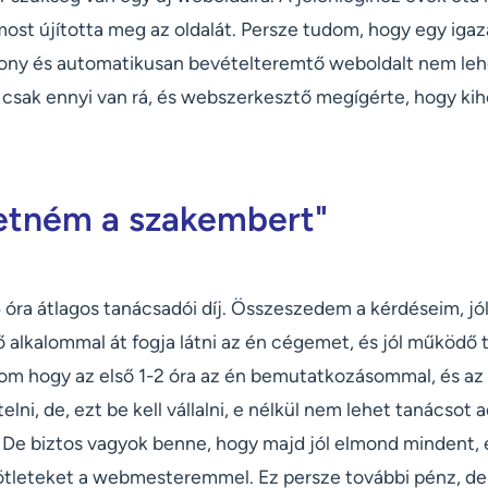
most újította meg az oldalát. Persze tudom, hogy egy iga
ékony és automatikusan bevételteremtő weboldalt nem leh
 csak ennyi van rá, és webszerkesztő megígérte, hogy kih
etném a szakembert"
 óra átlagos tanácsadói díj. Összeszedem a kérdéseim, jó
ő alkalommal át fogja látni az én cégemet, és jól működő 
dom hogy az első 1-2 óra az én bemutatkozásommal, és az
lni, de, ezt be kell vállalni, e nélkül nem lehet tanácsot a
De biztos vagyok benne, hogy majd jól elmond mindent, 
ötleteket a webmesteremmel. Ez persze további pénz, d