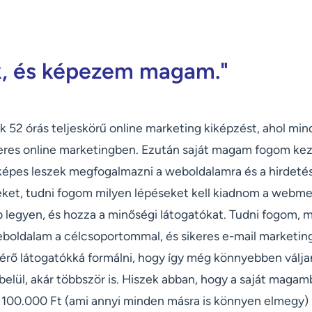
k, és képezem magam."
 52 órás teljeskörű online marketing kiképzést, ahol mind
eres online marketingben. Ezután saját magam fogom keze
épes leszek megfogalmazni a weboldalamra és a hirdetés
eket, tudni fogom milyen lépéseket kell kiadnom a webme
b legyen, és hozza a minőségi látogatókat. Tudni fogom, 
boldalam a célcsoportommal, és sikeres e-mail marketin
térő látogatókká formálni, hogy így még könnyebben válj
 belül, akár többször is. Hiszek abban, hogy a saját mag
100.000 Ft (ami annyi minden másra is könnyen elmegy) k