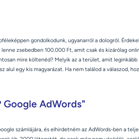
féleképpen gondolkodunk, ugyanarról a dologról. Érdekel
 lenne zsebedben 100.000 Ft, amit csak és kizárólag onl
ntosan mire költenéd? Melyik az a terület, amit leginkább
usz alul egy kis magyarázat. Ha nem találod a válaszod, ho
s? Google AdWords"
oogle számlájára, és elhirdetném az AdWords-ben a telje
apok kb. 2000 látogatót, de ezek még nem vásárlók, azok