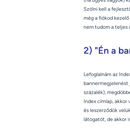
Szólni kell a fejle
még a fiókod kezelő 
nem tudom a teljes 
2) "Én a b
Lefoglalnám az Index
bannermegjelenést je
százalék), megdöbbe
Index címlap, akkor 
és leszerződök velük
látogatót, de akkor 