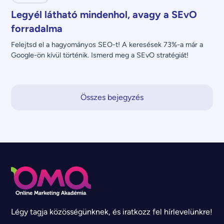
Legyél látható mindenhol, avagy a SEvO
forradalma
Felejtsd el a hagyományos SEO-t! A keresések 73%-a már a 
Google-ön kívül történik. Ismerd meg a SEvO stratégiát!
Összes bejegyzés
Légy tagja közösségünknek, és iratkozz fel hírlevelünkre!