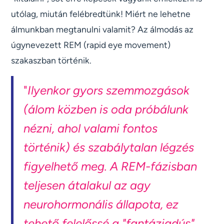
utólag, miután felébredtünk! Miért ne lehetne
álmunkban megtanulni valamit? Az álmodás az
úgynevezett REM (rapid eye movement)
szakaszban történik.
"
Ilyenkor gyors szemmozgások
(álom közben is oda próbálunk
nézni, ahol valami fontos
történik) és szabálytalan légzés
figyelhető meg. A REM-fázisban
teljesen átalakul az agy
neurohormonális állapota, ez
tehető felelőssé a "fantáziadús"