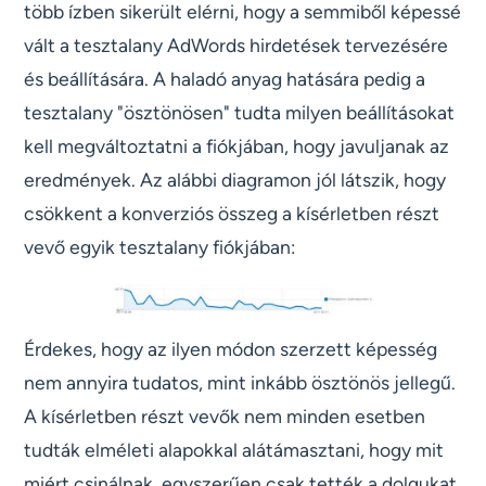
több ízben sikerült elérni, hogy a semmiből képessé
vált a tesztalany AdWords hirdetések tervezésére
és beállítására. A haladó anyag hatására pedig a
tesztalany "ösztönösen" tudta milyen beállításokat
kell megváltoztatni a fiókjában, hogy javuljanak az
eredmények. Az alábbi diagramon jól látszik, hogy
csökkent a konverziós összeg a kísérletben részt
vevő egyik tesztalany fiókjában:
Érdekes, hogy az ilyen módon szerzett képesség
nem annyira tudatos, mint inkább ösztönös jellegű.
A kísérletben részt vevők nem minden esetben
tudták elméleti alapokkal alátámasztani, hogy mit
miért csinálnak, egyszerűen csak tették a dolgukat,