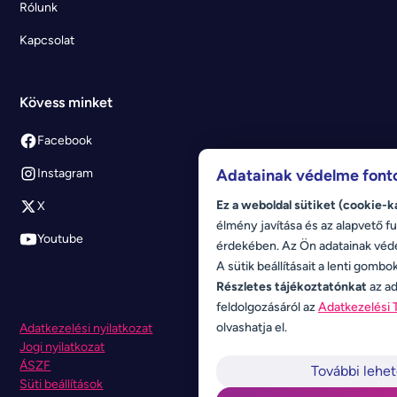
Rólunk
Kapcsolat
Kövess minket
Facebook
Adatainak védelme font
Instagram
Ez a weboldal sütiket (cookie-k
X
élmény javítása és az alapvető fu
Youtube
érdekében. Az Ön adatainak véd
A sütik beállításait a lenti gombo
Részletes tájékoztatónkat
az ad
feldolgozásáról az
Adatkezelési 
olvashatja el.
Adatkezelési nyilatkozat
Jogi nyilatkozat
ÁSZF
További lehe
Süti beállítások