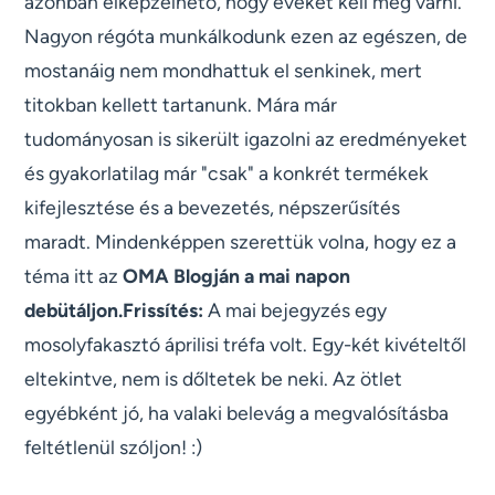
azonban elképzelhető, hogy éveket kell még várni.
Nagyon régóta munkálkodunk ezen az egészen, de
mostanáig nem mondhattuk el senkinek, mert
titokban kellett tartanunk. Mára már
tudományosan is sikerült igazolni az eredményeket
és gyakorlatilag már "csak" a konkrét termékek
kifejlesztése és a bevezetés, népszerűsítés
maradt. Mindenképpen szerettük volna, hogy ez a
téma itt az
OMA Blogján a mai napon
debütáljon.Frissítés:
A mai bejegyzés egy
mosolyfakasztó áprilisi tréfa volt. Egy-két kivételtől
eltekintve, nem is dőltetek be neki. Az ötlet
egyébként jó, ha valaki belevág a megvalósításba
feltétlenül szóljon! :)