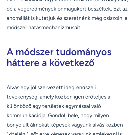
de a végeredmények önmagukért beszéltek. Ezt az
anomáliát is kutatjuk és szeretnénk még csiszolni a
módszer hatásmechanizmusait.
A módszer tudományos
háttere a következő
Alvás egy jól szervezett idegrendszeri
tevékenység, amely közben igen erőteljes a
különböző agy területek egymással való
kommunikációja. Gondolj bele, hogy milyen
bonyolult álmokat képesek vagyunk alvás közben
"kitalálni", sőt erre képesek vagyunk emlékezni is