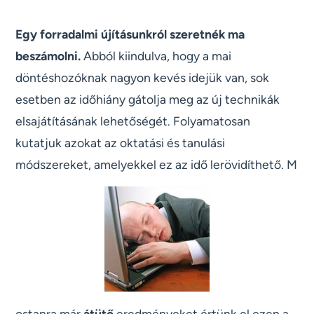
Egy forradalmi újításunkról szeretnék ma
beszámolni.
Abból kiindulva, hogy a mai
döntéshozóknak nagyon kevés idejük van, sok
esetben az időhiány gátolja meg az új technikák
elsajátításának lehetőségét. Folyamatosan
kutatjuk azokat az oktatási és tanulási
módszereket, amelyekkel ez az idő lerövidíthető. M
ostanra már
átütő
eredményeket értünk el ezen a