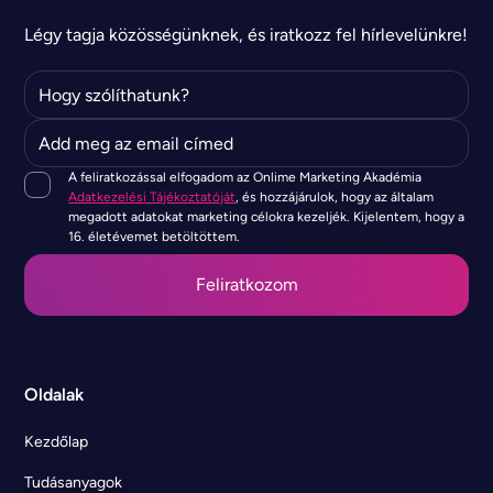
Légy tagja közösségünknek, és iratkozz fel hírlevelünkre!
A feliratkozással elfogadom az Onlime Marketing Akadémia
Adatkezelési Tájékoztatóját
, és hozzájárulok, hogy az általam
megadott adatokat marketing célokra kezeljék. Kijelentem, hogy a
16. életévemet betöltöttem.
Oldalak
Kezdőlap
Tudásanyagok