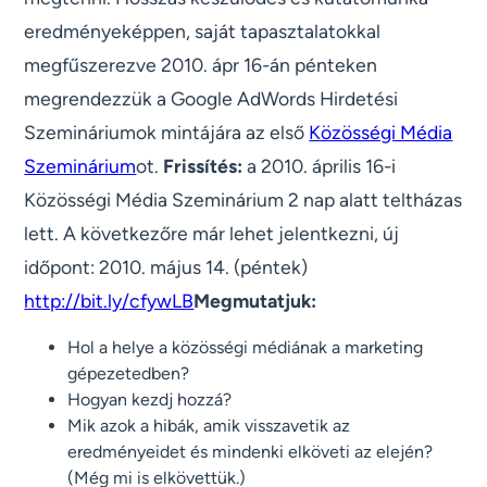
eredményeképpen, saját tapasztalatokkal
megfűszerezve 2010. ápr 16-án pénteken
megrendezzük a Google AdWords Hirdetési
Szemináriumok mintájára az első
Közösségi Média
Szeminárium
ot.
Frissítés:
a 2010. április 16-i
Közösségi Média Szeminárium 2 nap alatt teltházas
lett. A következőre már lehet jelentkezni, új
időpont: 2010. május 14. (péntek)
http://bit.ly/cfywLB
Megmutatjuk:
Hol a helye a közösségi médiának a marketing
gépezetedben?
Hogyan kezdj hozzá?
Mik azok a hibák, amik visszavetik az
eredményeidet és mindenki elköveti az elején?
(Még mi is elkövettük.)