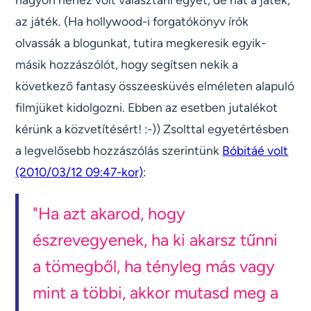
az játék. (Ha hollywood-i forgatókönyv írók
olvassák a blogunkat, tutira megkeresik egyik-
másik hozzászólót, hogy segítsen nekik a
következő fantasy összeesküvés elméleten alapuló
filmjüket kidolgozni. Ebben az esetben jutalékot
kérünk a közvetítésért! :-)) Zsolttal egyetértésben
a legvelősebb hozzászólás szerintünk
Bóbitáé volt
(2010/03/12 09:47-kor)
:
"Ha azt akarod, hogy
észrevegyenek, ha ki akarsz tűnni
a tömegből, ha tényleg más vagy
mint a többi, akkor mutasd meg a