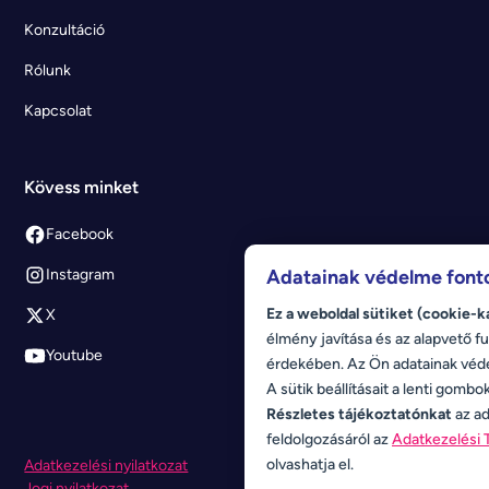
Konzultáció
Rólunk
Kapcsolat
Kövess minket
Facebook
Adatainak védelme font
Instagram
Ez a weboldal sütiket (cookie-k
X
élmény javítása és az alapvető fu
Youtube
érdekében. Az Ön adatainak véd
A sütik beállításait a lenti gombo
Részletes tájékoztatónkat
az ad
feldolgozásáról az
Adatkezelési 
olvashatja el.
Adatkezelési nyilatkozat
Jogi nyilatkozat