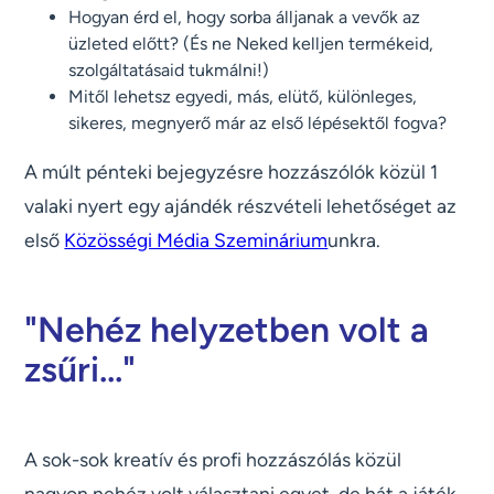
Hogyan érd el, hogy sorba álljanak a vevők az
üzleted előtt? (És ne Neked kelljen termékeid,
szolgáltatásaid tukmálni!)
Mitől lehetsz egyedi, más, elütő, különleges,
sikeres, megnyerő már az első lépésektől fogva?
A múlt pénteki bejegyzésre hozzászólók közül 1
valaki nyert egy ajándék részvételi lehetőséget az
első
Közösségi Média Szeminárium
unkra.
"Nehéz helyzetben volt a
zsűri..."
A sok-sok kreatív és profi hozzászólás közül
nagyon nehéz volt választani egyet, de hát a játék,