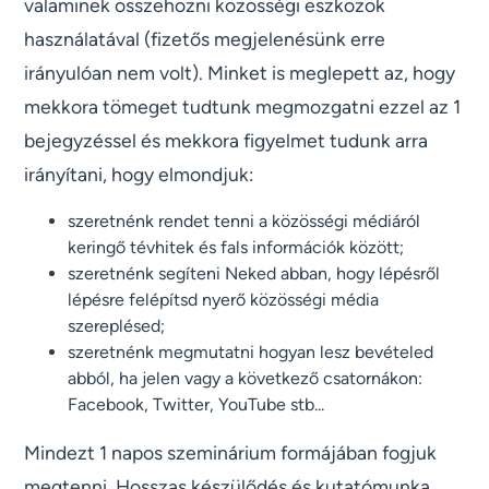
valaminek összehozni közösségi eszközök
használatával (fizetős megjelenésünk erre
irányulóan nem volt). Minket is meglepett az, hogy
mekkora tömeget tudtunk megmozgatni ezzel az 1
bejegyzéssel és mekkora figyelmet tudunk arra
irányítani, hogy elmondjuk:
szeretnénk rendet tenni a közösségi médiáról
keringő tévhitek és fals információk között;
szeretnénk segíteni Neked abban, hogy lépésről
lépésre felépítsd nyerő közösségi média
szereplésed;
szeretnénk megmutatni hogyan lesz bevételed
abból, ha jelen vagy a következő csatornákon:
Facebook, Twitter, YouTube stb...
Mindezt 1 napos szeminárium formájában fogjuk
megtenni. Hosszas készülődés és kutatómunka