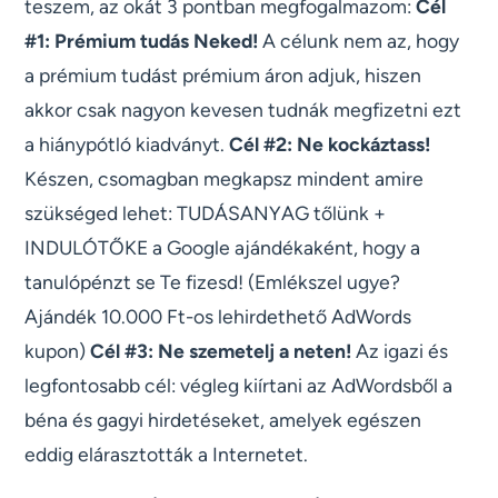
teszem, az okát 3 pontban megfogalmazom:
Cél
#1: Prémium tudás Neked!
A célunk nem az, hogy
a prémium tudást prémium áron adjuk, hiszen
akkor csak nagyon kevesen tudnák megfizetni ezt
a hiánypótló kiadványt.
Cél #2: Ne kockáztass!
Készen, csomagban megkapsz mindent amire
szükséged lehet: TUDÁSANYAG tőlünk +
INDULÓTŐKE a Google ajándékaként, hogy a
tanulópénzt se Te fizesd! (Emlékszel ugye?
Ajándék 10.000 Ft-os lehirdethető AdWords
kupon)
Cél #3: Ne szemetelj a neten!
Az igazi és
legfontosabb cél: végleg kiírtani az AdWordsből a
béna és gagyi hirdetéseket, amelyek egészen
eddig elárasztották a Internetet.