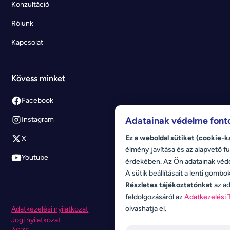
Konzultáció
Rólunk
Kapcsolat
Kövess minket
Facebook
Adatainak védelme font
Instagram
Ez a weboldal sütiket (cookie-k
X
élmény javítása és az alapvető fu
Youtube
érdekében. Az Ön adatainak véd
A sütik beállításait a lenti gombo
Részletes tájékoztatónkat
az ad
feldolgozásáról az
Adatkezelési 
olvashatja el.
Adatkezelési nyilatkozat
Jogi nyilatkozat