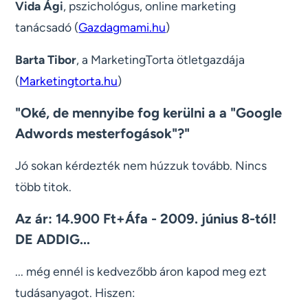
Vida Ági
, pszichológus, online marketing
tanácsadó (
Gazdagmami.hu
)
Barta Tibor
, a MarketingTorta ötletgazdája
(
Marketingtorta.hu
)
"Oké, de mennyibe fog kerülni a a "Google
Adwords mesterfogások"?"
Jó sokan kérdezték nem húzzuk tovább. Nincs
több titok.
Az ár: 14.900 Ft+Áfa -
2009. június 8-tól!
DE ADDIG...
... még ennél is kedvezőbb áron kapod meg ezt
tudásanyagot. Hiszen: