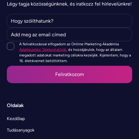
Légy tagja közösségünknek, és iratkozz fel hírlevelünkre!
A feliratkozással elfogadom az Onlime Marketing Akadémia
Adatkezelési Tájékoztatóját
, és hozzájárulok, hogy az általam
megadott adatokat marketing célokra kezeljék. Kijelentem, hogy a
16. életévemet betöltöttem.
Oldalak
Kezdőlap
Tudásanyagok