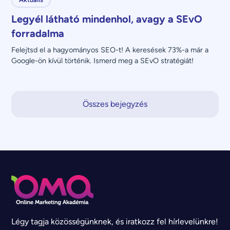
Legyél látható mindenhol, avagy a SEvO
forradalma
Felejtsd el a hagyományos SEO-t! A keresések 73%-a már a 
Google-ön kívül történik. Ismerd meg a SEvO stratégiát!
Összes bejegyzés
Légy tagja közösségünknek, és iratkozz fel hírlevelünkre!