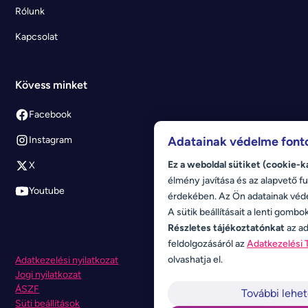
Rólunk
Kapcsolat
Kövess minket
Facebook
Adatainak védelme font
Instagram
Ez a weboldal sütiket (cookie-k
X
élmény javítása és az alapvető fu
Youtube
érdekében. Az Ön adatainak véd
A sütik beállításait a lenti gombo
Részletes tájékoztatónkat
az ad
feldolgozásáról az
Adatkezelési 
olvashatja el.
Adatkezelési nyilatkozat
Jogi nyilatkozat
ÁSZF
További lehe
Süti beállítások