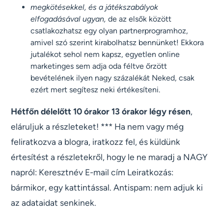
megkötésekkel, és a játékszabályok
elfogadásával ugyan,
de az elsők között
csatlakozhatsz egy olyan partnerprogramhoz,
amivel szó szerint kirabolhatsz bennünket! Ekkora
jutalékot sehol nem kapsz, egyetlen online
marketinges sem adja oda féltve őrzött
bevételének ilyen nagy százalékát Neked, csak
ezért mert segítesz neki értékesíteni.
Hétfőn délelőtt 10 órakor 13 órakor légy résen
,
eláruljuk a részleteket! *** Ha nem vagy még
feliratkozva a blogra, iratkozz fel, és küldünk
értesítést a részletekről, hogy le ne maradj a NAGY
napról: Keresztnév E-mail cím Leiratkozás:
bármikor, egy kattintással. Antispam: nem adjuk ki
az adataidat senkinek.