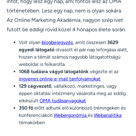
infót, hogy lesz egy nap, ami fontos lesz az OMA
történetében. Lesz egy nap, nem is olyan sokára.
Az Online Marketing Akadémia, nagyon szép ívet
futott be eddigi rövid közel 4 hónapos élete során.
Volt olyan
blogbejegyzés
, amit összesen
3629
egyedi látogató
olvasott el pár nap leforgása alatt,
hiszen a témát számos nagyobb látogatottságú
weboldal is felkarolta.
1068 tudásra vágyó látogatónk
végezte el az
ingyenes online e-mail tanfolyamokat
129 cégvezető
, vállalkozó, marketinges, vagy
éppen oktatási intézmény vásárolta meg az eddig
elkészült
OMA tudásanyagokat
350 fő
előtt adtunk elő különböző tréningeken és
konferenciákon
Webergonómia
és
Webanalitika
témakörben