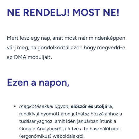
NE RENDELJ! MOST NE!
Mert lesz egy nap, amit most már mindenképpen
várj meg, ha gondolkodtál azon hogy megvedd-e
az OMA moduljait
.
Ezen a napon,
megkötésekkel ugyan
,
először és utoljára
,
rendkívül nyomott áron juthatsz hozzá ahhoz a
tudásanyaghoz, amit idén januárban írtunk a
Google Analyticsről, illetve a felhasználóbarát
(ergonómikus) weboldalakról
.