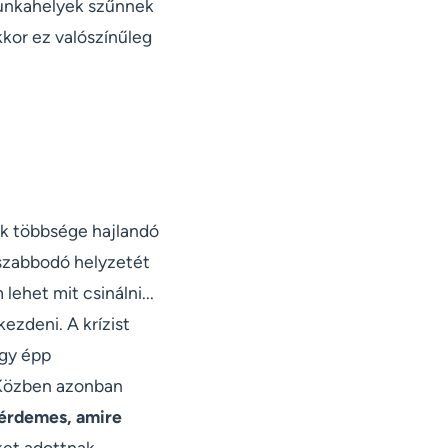
munkahelyek szűnnek
kor ez valószínűleg
rek többsége hajlandó
sszabbodó helyzetét
lehet mit csinálni...
kezdeni. A krízist
agy épp
 Közben azonban
l érdemes, amire
ket adottnak