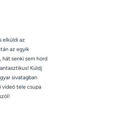
 elküldi az
után az egyik
őt, hát senki sem hord
 fantasztikus! Küldj
agyar sivatagban
 videó tele csupa
zól!