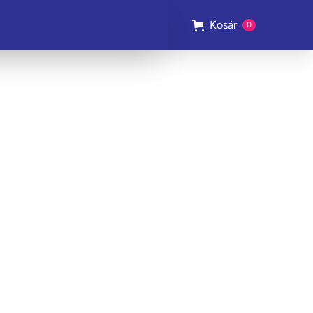
Kosár
0