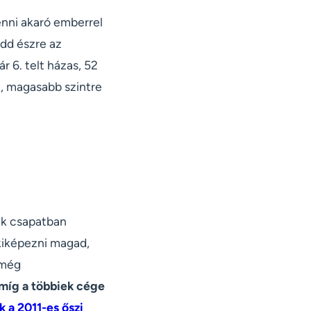
enni akaró emberrel
edd észre az
r 6. telt házas, 52
j, magasabb szintre
ek csapatban
 kiképezni magad,
 még
 míg a többiek cége
k a 2011-es őszi