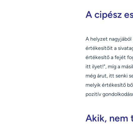
A cipész e
A helyzet nagyjából 
értékesítőit a sivat
értékesítő a fejét fo
itt ilyet!", míg a más
még árut, itt senki 
melyik értékesítő b
pozitív gondolkodás
Akik, nem 