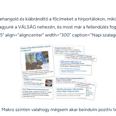
ehangoló és kiábrándító a főcímeket a hírportálokon, mik
vagyunk a VÁLSÁG nehezén, és most már a fellendülés fog 
" align="aligncenter" width="300" caption="Napi szalagc
. Makro szinten valahogy mégsem akar beindulni pozitív t