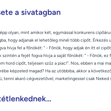
sete a sivatagban
épp olyan, mint amikor két, egymással konkurens cipőárus
agba, hogy adjanak el lehetőleg minél több cipőt. Érkezés 
gva hívja fel a főnökét: " - Főnök, hogy adjak én itt el cip
ik szintén a fejét fogva hívja a saját főnökét: " - Főnök, ez
sem hord cipőt, teljesen szűz a piac!". Nos, ebben a mai m
őrébe képzeled magad? Ha az utóbbiba, akkor a következő
ú, tenni akaró cégvezetővel, marketingessel csak Neked s
tétlenkednek...