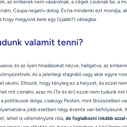
őnek, az emberek nem vásárolnak, a cégek csuknak be, a 
nám. Csupa negatív dolog. És ha mindenki ezt mondja, ak
es hogy megyünk bele egy (újabb?) válságba.
tudunk valamit tenni?
vasva, és az ilyen híradásokat nézve, hallgatva, az embe
környezetnek, és a jelenlegi stagnáló vagy akár egyre ro
l okolni. Elhiszik, hogy tényleg ez a helyzet, és ezzel nem 
het mit csinálni, azaz mi (Te és én) ezzel nem tudunk mit 
 a politikusok dolga, csakúgy Pesten, mint Brüsszelben v
olyamatokra jobb esetben négy évente van befolyásunk.
ket, lehet is véleményünk róla,
de foglalkozni inkább azza
rra igenis van ráhatásunk, hogy a krízisben, a körülménye