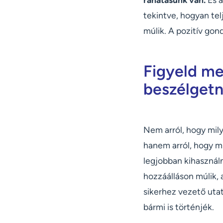
tekintve, hogyan tel
múlik. A pozitív gon
Figyeld me
beszélgetn
Nem arról, hogy mil
hanem arról, hogy m
legjobban kihasználn
hozzáálláson múlik,
sikerhez vezető utat
bármi is történjék.