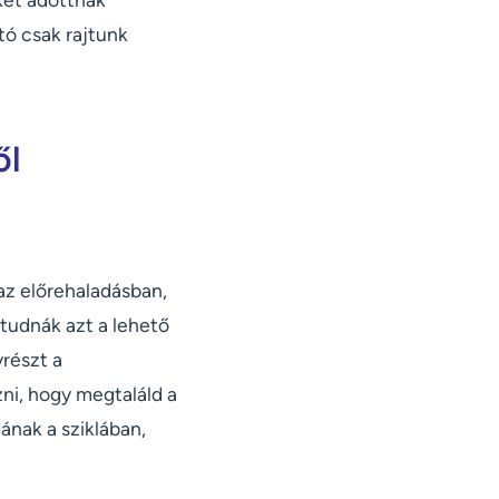
tó csak rajtunk
ől
az előrehaladásban,
tudnák azt a lehető
részt a
ni, hogy megtaláld a
ának a sziklában,