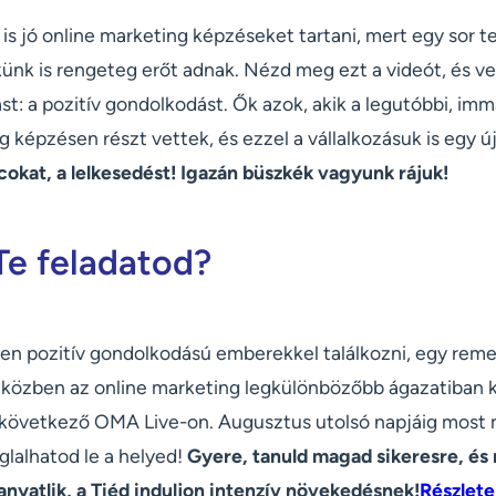
is jó online marketing képzéseket tartani, mert egy sor t
künk is rengeteg erőt adnak. Nézd meg ezt a videót, és v
t: a pozitív gondolkodást. Ők azok, akik a legutóbbi, immá
g képzésen részt vettek, és ezzel a vállalkozásuk is egy ú
cokat, a lelkesedést! Igazán büszkék vagyunk rájuk!
Te feladatod?
lyen pozitív gondolkodású emberekkel találkozni, egy rem
és eközben az online marketing legkülönbözőbb ágazatiban
a következő OMA Live-on. Augusztus utolsó napjáig most
lalhatod le a helyed!
Gyere, tanuld magad sikeresre, és
anyatlik, a Tiéd induljon intenzív növekedésnek!
Részlete