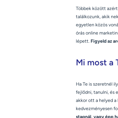
Többek között azért 
találkozunk, akik ne
egyetlen közös vonás
órás online marketin
lépett.
Figyeld az ar
Mi most a 
Ha Te is szeretnél i
fejlődni, tanulni, 
akkor ott a helyed 
kedvezményesen fog
stagnál, vagy épp h