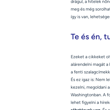
drágul, a hitelek n
meg és még sorolhat
így is van, lehetség
Te és én, 
Ezeket a cikkeket ol
alárendelni magát a 
a fenti szalagcímekke
És ez igaz is: Nem le
kezelni, megoldani a
Washingtonban. A f
lehet figyelni a híre
ráhatásunk van.
És a