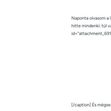
Naponta olvasom a l
hitte mindenki: túl 
id="attachment_6915
[/caption] És mégse