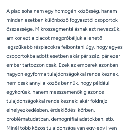
A piac soha nem egy homogén közösség, hanem
minden esetben különböző fogyasztói csoportok
összessége. Mikroszegmentálásnak azt nevezzük,
amikor ezt a piacot megpróbáljuk a lehető
legszűkebb réspiacokra felbontani úgy, hogy egyes
csoportokba adott esetben akár pár száz, pár ezer
ember tartozzon csak. Ezek az emberek azonban
nagyon egyforma tulajdonságokkal rendelkeznek,
nem csak annyi a közös bennük, hogy például
egykorúak, hanem messzemenőkig azonos
tulajdonságokkal rendelkeznek: akár földrajzi
elhelyezkedésben, érdeklődési körben,
problématudatban, demográfiai adatokban, stb.
Minél több közös tulajdonsága van egy-egy ilyen