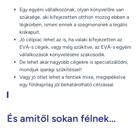
Egy egyéni vállalkozónak, olyan könyvelőre van
szüksége, aki kifejezetten otthon mozog ebben a
légkörben, ismeri ennek a szegmensnek a legális
kiskapuit.
Jó célpiac lehet az is, ha valaki kifejezetten az
EVÁ-s cégek, vagy még szűkítve, az EVÁ-s egyéni
vállalkozások könyvelésére szakosodik.
De lehet akár nagyobb cégekre is specializálódni,
mondjuk iparági szűkítéssel!
Vagy jó ötlet lehet a fentiek mixe, megspékelve
egy földrajzilag jól behatárolható célzással.
És amitől sokan félnek...