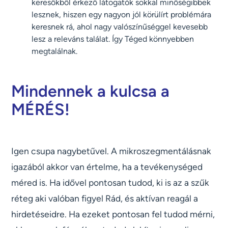
keresőkből érkező látogatók sokkal minőségibbek
lesznek, hiszen egy nagyon jól körülírt problémára
keresnek rá, ahol nagy valószínűséggel kevesebb
lesz a releváns találat. Így Téged könnyebben
megtalálnak.
Mindennek a kulcsa a
MÉRÉS!
Igen csupa nagybetűvel. A mikroszegmentálásnak
igazából akkor van értelme, ha a tevékenységed
méred is. Ha idővel pontosan tudod, ki is az a szűk
réteg aki valóban figyel Rád, és aktívan reagál a
hirdetéseidre. Ha ezeket pontosan fel tudod mérni,