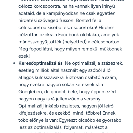
célozz korcsoportra, ha ha vannak ilyen irányú
adataid, de a kampányodban ne csak egyetlen
hirdetési szöveged fusson! Bontsd fel a
célcsoportod kisebb részcsoportokra! Hirdess
célzottan azokra a Facebook oldalakra, amelyek
már összegyűjtötték (helyetted) a célcsoportod!
Meg fogod látni, hogy milyen remekül működnek
ezek!
Keresőoptimalizálás
: Ne optimalizálj a százezrek,
esetleg milliók által használt egy szóból álló
átlagos kulcsszavakra. Biztosan csábító a szám,
hogy ezekre nagyon sokan keresnek rá a
Googleben, de gondolj bele, hogy éppen ezért
nagyon nagy is rá jellemzően a verseny.
Optimalizálj inkább részletes, nagyon jól leíró
kifejezésekre, és ezekből minél többre! Ennek
több előnye is van: Egyrészt olcsóbb és gyorsabb
lesz az optimalizálási folyamat, másrészt a