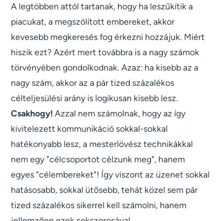
A legtöbben attól tartanak, hogy ha leszűkítik a
piacukat, a megszólított embereket, akkor
kevesebb megkeresés fog érkezni hozzájuk. Miért
hiszik ezt? Azért mert továbbra is a nagy számok
törvényében gondolkodnak. Azaz: ha kisebb az a
nagy szám, akkor az a pár tized százalékos
célteljesülési arány is logikusan kisebb lesz.
Csakhogy!
Azzal nem számolnak, hogy az így
kivitelezett kommunikáció sokkal-sokkal
hatékonyabb lesz, a mesterlövész technikákkal
nem egy "célcsoportot célzunk meg", hanem
egyes "célembereket"! Így viszont az üzenet sokkal
hatásosabb, sokkal ütősebb, tehát közel sem pár
tized százalékos sikerrel kell számolni, hanem
jellemzően ezek sokszorosával.