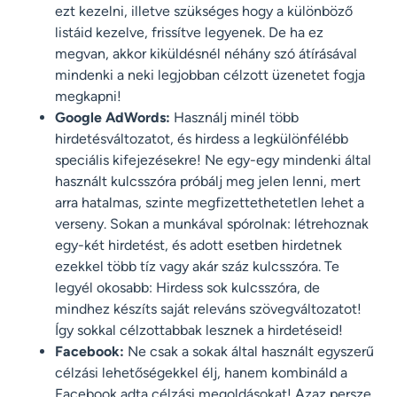
ezt kezelni, illetve szükséges hogy a különböző
listáid kezelve, frissítve legyenek. De ha ez
megvan, akkor kiküldésnél néhány szó átírásával
mindenki a neki legjobban célzott üzenetet fogja
megkapni!
Google AdWords:
Használj minél több
hirdetésváltozatot, és hirdess a legkülönfélébb
speciális kifejezésekre! Ne egy-egy mindenki által
használt kulcsszóra próbálj meg jelen lenni, mert
arra hatalmas, szinte megfizettethetetlen lehet a
verseny. Sokan a munkával spórolnak: létrehoznak
egy-két hirdetést, és adott esetben hirdetnek
ezekkel több tíz vagy akár száz kulcsszóra. Te
legyél okosabb: Hirdess sok kulcsszóra, de
mindhez készíts saját releváns szövegváltozatot!
Így sokkal célzottabbak lesznek a hirdetéseid!
Facebook:
Ne csak a sokak által használt egyszerű
célzási lehetőségekkel élj, hanem kombináld a
Facebook adta célzási megoldásokat! Azaz persze