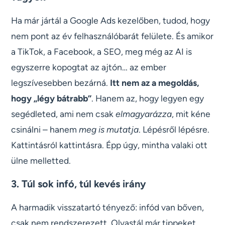
Ha már jártál a Google Ads kezelőben, tudod, hogy
nem pont az év felhasználóbarát felülete. És amikor
a TikTok, a Facebook, a SEO, meg még az AI is
egyszerre kopogtat az ajtón… az ember
legszívesebben bezárná.
Itt nem az a megoldás,
hogy „légy bátrabb”
. Hanem az, hogy legyen egy
segédleted, ami nem csak
elmagyarázza
, mit kéne
csinálni – hanem
meg is mutatja
. Lépésről lépésre.
Kattintásról kattintásra. Épp úgy, mintha valaki ott
ülne melletted.
3. Túl sok infó, túl kevés irány
A harmadik visszatartó tényező: infód van bőven,
csak nem rendszerezett. Olvastál már tippeket,