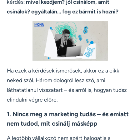
kérdés:
mivel kezdjem? jól csinálom, amit
csinálok? egyáltalán… fog ez bármit is hozni?
Ha ezek a kérdések ismerősek, akkor ez a cikk
neked szól. Három dologról lesz szó, ami
láthatatlanul visszatart – és arról is, hogyan tudsz
elindulni végre előre.
1. Nincs meg a marketing tudás – és emiatt
nem tudod, mit csinálj másképp
A legtöbb vállalkozó nem azért halogatja a