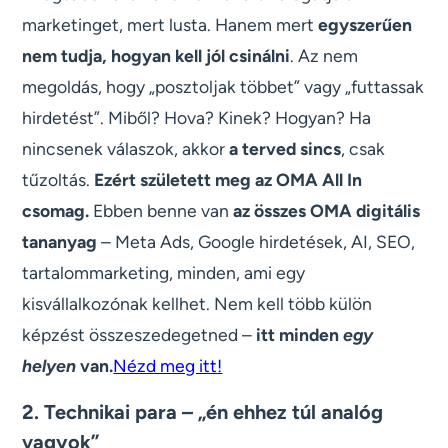
marketinget, mert lusta. Hanem mert
egyszerűen
nem tudja, hogyan kell jól csinálni
. Az nem
megoldás, hogy „posztoljak többet” vagy „futtassak
hirdetést”. Miből? Hova? Kinek? Hogyan? Ha
nincsenek válaszok, akkor
a terved sincs
, csak
tűzoltás.
Ezért született meg az OMA All In
csomag.
Ebben benne van
az összes OMA digitális
tananyag
– Meta Ads, Google hirdetések, AI, SEO,
tartalommarketing, minden, ami egy
kisvállalkozónak kellhet. Nem kell több külön
képzést összeszedegetned –
itt minden
egy
helyen
van.
Nézd meg itt!
2. Technikai para – „én ehhez túl analóg
vagyok”