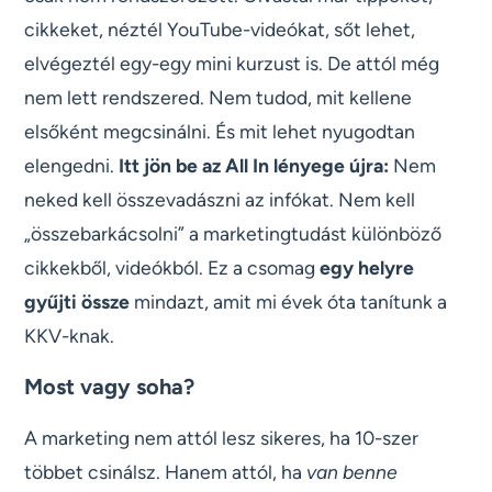
cikkeket, néztél YouTube-videókat, sőt lehet,
elvégeztél egy-egy mini kurzust is. De attól még
nem lett rendszered. Nem tudod, mit kellene
elsőként megcsinálni. És mit lehet nyugodtan
elengedni.
Itt jön be az All In lényege újra:
Nem
neked kell összevadászni az infókat. Nem kell
„összebarkácsolni” a marketingtudást különböző
cikkekből, videókból. Ez a csomag
egy helyre
gyűjti össze
mindazt, amit mi évek óta tanítunk a
KKV-knak.
Most vagy soha?
A marketing nem attól lesz sikeres, ha 10-szer
többet csinálsz. Hanem attól, ha
van benne