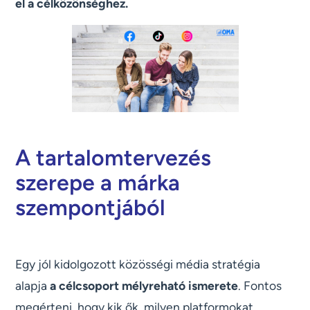
el a célközönséghez.
A tartalomtervezés
szerepe a márka
szempontjából
Egy jól kidolgozott közösségi média stratégia
alapja
a célcsoport mélyreható ismerete
. Fontos
megérteni, hogy kik ők, milyen platformokat