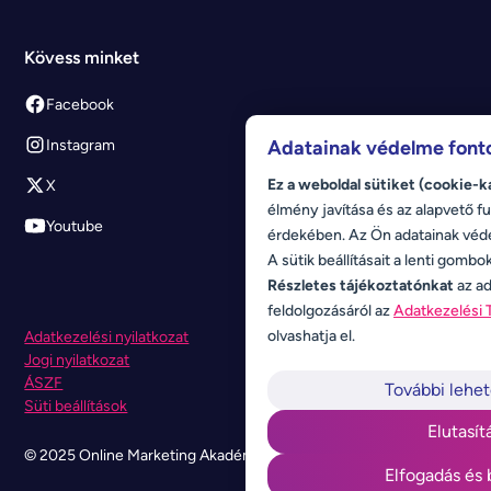
Kövess minket
Facebook
Instagram
Adatainak védelme font
Ez a weboldal sütiket (cookie-k
X
élmény javítása és az alapvető fu
Youtube
érdekében. Az Ön adatainak véd
A sütik beállításait a lenti gombo
Részletes tájékoztatónkat
az ad
feldolgozásáról az
Adatkezelési 
olvashatja el.
Adatkezelési nyilatkozat
Jogi nyilatkozat
ÁSZF
További lehe
Süti beállítások
Elutasít
© 2025 Online Marketing Akadémia. Minden jog fenntartva.
Elfogadás és 