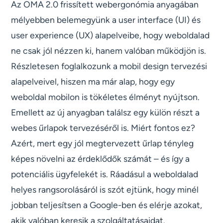
Az OMA 2.0 frissített webergonómia anyagában
mélyebben belemegyünk a user interface (UI) és
user experience (UX) alapelveibe, hogy weboldalad
ne csak jól nézzen ki, hanem valóban működjön is.
Részletesen foglalkozunk a mobil design tervezési
alapelveivel, hiszen ma már alap, hogy egy
weboldal mobilon is tökéletes élményt nyújtson.
Emellett az új anyagban találsz egy külön részt a
webes űrlapok tervezéséről is. Miért fontos ez?
Azért, mert egy jól megtervezett űrlap tényleg
képes növelni az érdeklődők számát – és így a
potenciális ügyfelekét is. Ráadásul a weboldalad
helyes rangsorolásáról is szót ejtünk, hogy minél
jobban teljesítsen a Google-ben és elérje azokat,
akik valóban keresik a szolgáltatásaidat.