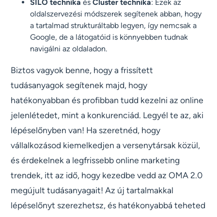
SILO technika
és
Cluster technika
: Ezek az
oldalszervezési módszerek segítenek abban, hogy
a tartalmad strukturáltabb legyen, így nemcsak a
Google, de a látogatóid is könnyebben tudnak
navigálni az oldaladon.
Biztos vagyok benne, hogy a frissített
tudásanyagok segítenek majd, hogy
hatékonyabban és profibban tudd kezelni az online
jelenlétedet, mint a konkurenciád. Legyél te az, aki
lépéselőnyben van! Ha szeretnéd, hogy
vállalkozásod kiemelkedjen a versenytársak közül,
és érdekelnek a legfrissebb online marketing
trendek, itt az idő, hogy kezedbe vedd az OMA 2.0
megújult tudásanyagait! Az új tartalmakkal
lépéselőnyt szerezhetsz, és hatékonyabbá teheted