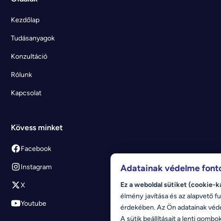
Kezdőlap
Tudásanyagok
Konzultáció
Rólunk
Kapcsolat
Kövess minket
Facebook
Instagram
Adatainak védelme font
Ez a weboldal sütiket (cookie-k
X
élmény javítása és az alapvető fu
Youtube
érdekében. Az Ön adatainak véd
A sütik beállításait a lenti gombo