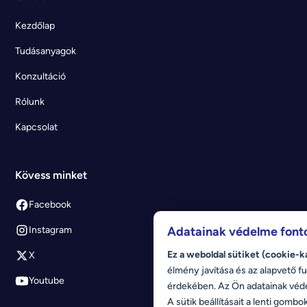
Kezdőlap
Tudásanyagok
Konzultáció
Rólunk
Kapcsolat
Kövess minket
Facebook
Adatainak védelme font
Instagram
Ez a weboldal sütiket (cookie-k
X
élmény javítása és az alapvető fu
Youtube
érdekében. Az Ön adatainak véd
A sütik beállításait a lenti gombo