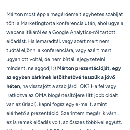
Márton most épp a megérdemelt egyhetes szabiját
tölti a Marketingtorta konferencia után, ahol ugye a
webanalitikáról és a Google Analytics-ről tartott
előadást. Ha lemaradtál, vagy azért mert nem
tudtál eljönni a konferenciára, vagy azért mert
ugyan ott voltál, de nem bírtál lejegyzetelni
mindent, ne aggódj! :)
Márton prezentációját, egy
az egyben bárkinek letölthetővé tesszük a jövő
héten
, ha visszajött a szabijáról. OK? Ha fel vagy
iratkozva az OMA blogértesítőjére (itt jobb oldalt
van az űrlap!), kapni fogsz egy e-mailt, amint
elérhető a prezentáció. Szerintem megéri kivárni,
ez is remek előadás volt, az összes többivel együtt.