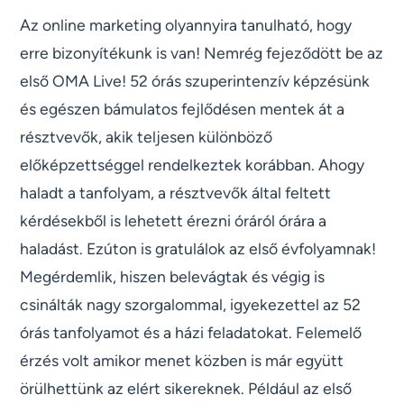
Az online marketing olyannyira tanulható, hogy
erre bizonyítékunk is van! Nemrég fejeződött be az
első OMA Live! 52 órás szuperintenzív képzésünk
és egészen bámulatos fejlődésen mentek át a
résztvevők, akik teljesen különböző
előképzettséggel rendelkeztek korábban. Ahogy
haladt a tanfolyam, a résztvevők által feltett
kérdésekből is lehetett érezni óráról órára a
haladást. Ezúton is gratulálok az első évfolyamnak!
Megérdemlik, hiszen belevágtak és végig is
csinálták nagy szorgalommal, igyekezettel az 52
órás tanfolyamot és a házi feladatokat. Felemelő
érzés volt amikor menet közben is már együtt
örülhettünk az elért sikereknek. Például az első