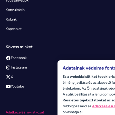
Tudásanyagok
Konzultáció
Rólunk
Kapcsolat
Kövess minket
Facebook
Adatainak védelme font
Instagram
Ez a weboldal sütiket (cookie-k
X
élmény javítása és az alapvető fu
Youtube
érdekében. Az Ön adatainak véd
A sütik beállításait a lenti gombo
Részletes tájékoztatónkat
az ad
feldolgozásáról az
Adatkezelési 
olvashatja el.
Adatkezelési nyilatkozat