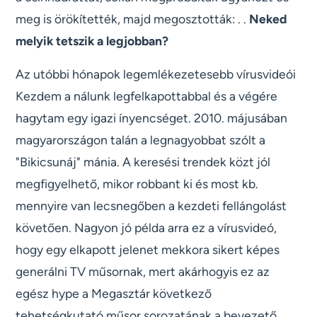
meg is örökítették, majd megosztották: . .
Neked
melyik tetszik a legjobban?
Az utóbbi hónapok legemlékezetesebb vírusvideói
Kezdem a nálunk legfelkapottabbal és a végére
hagytam egy igazi ínyencséget. 2010. májusában
magyarországon talán a legnagyobbat szólt a
"Bikicsunáj" mánia. A keresési trendek közt jól
megfigyelhető, mikor robbant ki és most kb.
mennyire van lecsnegőben a kezdeti fellángolást
követően. Nagyon jó példa arra ez a vírusvideó,
hogy egy elkapott jelenet mekkora sikert képes
generálni TV műsornak, mert akárhogyis ez az
egész hype a Megasztár következő
tehetségkutató műsor sorozatának a bevezető