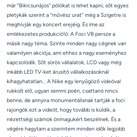
már "Bikicsunájos" pólókat is lehet kapni, sőt egyes
pletykák szerint a "művész urat" még a Szigetre is
meghívják egy koncert erejéig. És íme az
emlékezetes produkció!ó: A Foci VB persze a
másik nagy téma. Szinte minden nagy cégnek van
valamilyen akciója, ami ehhez a nagy eseményhez
kapcsolódik. Sőt sörös vállalatok, LCD vagy még
inkább LED TV-ket árusító vállalkozásoknál
kihagyhatatlan... A Nike egy lenyűgöző videóval
rukkolt elő, ugyan semmi poén, csattanó nincs
benne, de annyira monumentálisnak tartják a foci
rajongók ezt a videót, hogy tovább is küldik, a
nézettségi számok önmagukért beszélnek. És a
végére hagytam a szerintem minden idők legjobb