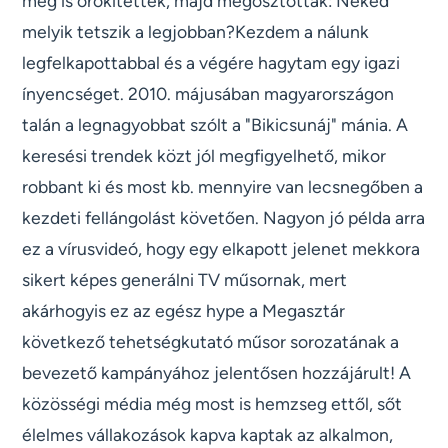
meg is örökítették, majd megosztották: Neked
melyik tetszik a legjobban?Kezdem a nálunk
legfelkapottabbal és a végére hagytam egy igazi
ínyencséget. 2010. májusában magyarországon
talán a legnagyobbat szólt a "Bikicsunáj" mánia. A
keresési trendek közt jól megfigyelhető, mikor
robbant ki és most kb. mennyire van lecsnegőben a
kezdeti fellángolást követően. Nagyon jó példa arra
ez a vírusvideó, hogy egy elkapott jelenet mekkora
sikert képes generálni TV műsornak, mert
akárhogyis ez az egész hype a Megasztár
következő tehetségkutató műsor sorozatának a
bevezető kampányához jelentősen hozzájárult! A
közösségi média még most is hemzseg ettől, sőt
élelmes vállakozások kapva kaptak az alkalmon,