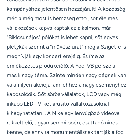
kampányához jelentősen hozzájárult! A közösségi
média még most is hemzseg ettől, sőt élelmes
vállakozások kapva kaptak az alkalmon, már
"Bikicsunájos" pólókat is lehet kapni, sőt egyes
pletykák szerint a "művész urat" még a Szigetre is
meghívják egy koncert erejéig. És íme az
emlékezetes produkció!ó: A Foci VB persze a
másik nagy téma. Szinte minden nagy cégnek van
valamilyen akciója, ami ehhez a nagy eseményhez
kapcsolódik. Sőt sörös vállalatok, LCD vagy még
inkább LED TV-ket árusító vállalkozásoknál
kihagyhatatlan... A Nike egy lenyűgöző videóval
rukkolt elő, ugyan semmi poén, csattanó nincs
benne, de annyira monumentálisnak tartják a foci