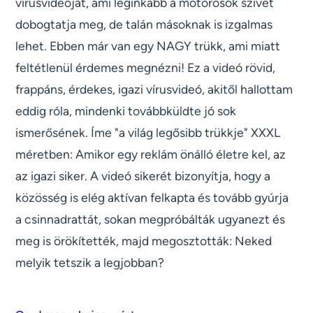
vírusvideóját, ami leginkább a motorosok szívét
dobogtatja meg, de talán másoknak is izgalmas
lehet. Ebben már van egy NAGY trükk, ami miatt
feltétlenül érdemes megnézni! Ez a videó rövid,
frappáns, érdekes, igazi vírusvideó, akitől hallottam
eddig róla, mindenki továbbküldte jó sok
ismerősének. Íme "a világ legősibb trükkje" XXXL
méretben: Amikor egy reklám önálló életre kel, az
az igazi siker. A videó sikerét bizonyítja, hogy a
közösség is elég aktívan felkapta és tovább gyúrja
a csinnadrattát, sokan megpróbálták ugyanezt és
meg is örökítették, majd megosztották: Neked
melyik tetszik a legjobban?