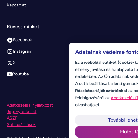
Kapcsolat
Kövess minket
Facebook
Adatainak védelme font
Instagram
Ez a weboldal sütiket (cookie-k
X
élmény javítása és az alapvető fu
Youtube
érdekében. Az Ön adatainak véd
A sütik beállításait a lenti gombo
Részletes tájékoztatónkat
az ad
feldolgozásáról az
Adatkezelési 
olvashatja el.
Adatkezelési nyilatkozat
Jogi nyilatkozat
ÁSZF
További lehe
Süti beállítások
Elutasít