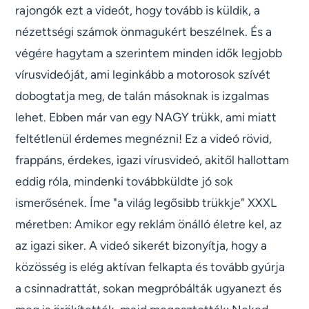
rajongók ezt a videót, hogy tovább is küldik, a
nézettségi számok önmagukért beszélnek. És a
végére hagytam a szerintem minden idők legjobb
vírusvideóját, ami leginkább a motorosok szívét
dobogtatja meg, de talán másoknak is izgalmas
lehet. Ebben már van egy NAGY trükk, ami miatt
feltétlenül érdemes megnézni! Ez a videó rövid,
frappáns, érdekes, igazi vírusvideó, akitől hallottam
eddig róla, mindenki továbbküldte jó sok
ismerősének. Íme "a világ legősibb trükkje" XXXL
méretben: Amikor egy reklám önálló életre kel, az
az igazi siker. A videó sikerét bizonyítja, hogy a
közösség is elég aktívan felkapta és tovább gyúrja
a csinnadrattát, sokan megpróbálták ugyanezt és