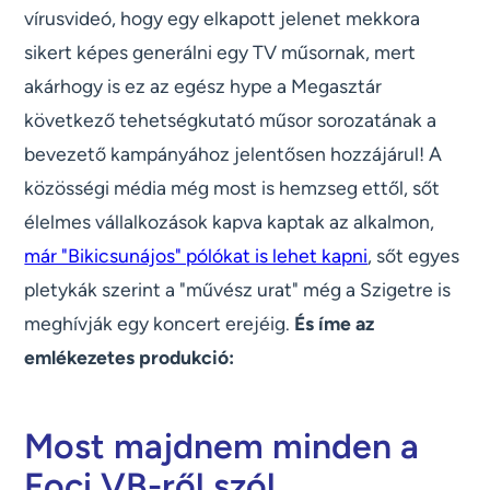
vírusvideó, hogy egy elkapott jelenet mekkora
sikert képes generálni egy TV műsornak, mert
akárhogy is ez az egész hype a Megasztár
következő tehetségkutató műsor sorozatának a
bevezető kampányához jelentősen hozzájárul! A
közösségi média még most is hemzseg ettől, sőt
élelmes vállalkozások kapva kaptak az alkalmon,
már "Bikicsunájos" pólókat is lehet kapni
, sőt egyes
pletykák szerint a "művész urat" még a Szigetre is
meghívják egy koncert erejéig.
És íme az
emlékezetes produkció:
Most majdnem minden a
Foci VB-ről szól...