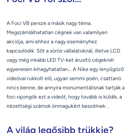
A Foci VB persze a másik nagy téma.
Megszámlálhatatlan cégnek van valamilyen
akciója, ami ehhez a nagy eseményhez
kapcsolódik. Sőt a sörös vállalatoknál, illetve LCD
vagy még inkább LED TV-ket árusító cégeknél
egyenesen kihagyhatatlan... A Nike egy lenyűgöző
videóval rukkolt elő, ugyan semmi poén, csattanó
nincs benne, de annyira monumentálisnak tartják a
foci rajongók ezt a videót, hogy tovább is küldik, a
nézettségi számok önmagukért beszélnek: .
A világ legősibb trükkje?