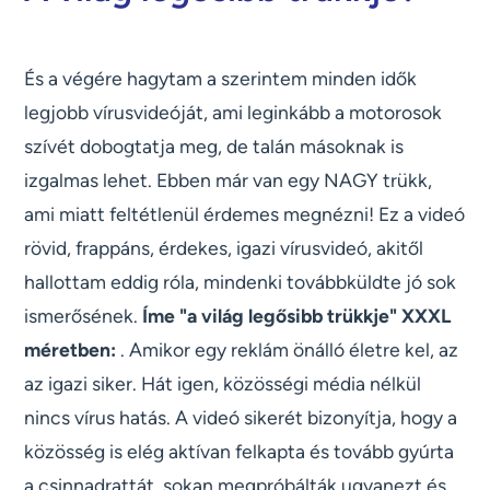
És a végére hagytam a szerintem minden idők
legjobb vírusvideóját, ami leginkább a motorosok
szívét dobogtatja meg, de talán másoknak is
izgalmas lehet. Ebben már van egy NAGY trükk,
ami miatt feltétlenül érdemes megnézni! Ez a videó
rövid, frappáns, érdekes, igazi vírusvideó, akitől
hallottam eddig róla, mindenki továbbküldte jó sok
ismerősének.
Íme "a világ legősibb trükkje" XXXL
méretben:
. Amikor egy reklám önálló életre kel, az
az igazi siker. Hát igen, közösségi média nélkül
nincs vírus hatás. A videó sikerét bizonyítja, hogy a
közösség is elég aktívan felkapta és tovább gyúrta
a csinnadrattát, sokan megpróbálták ugyanezt és