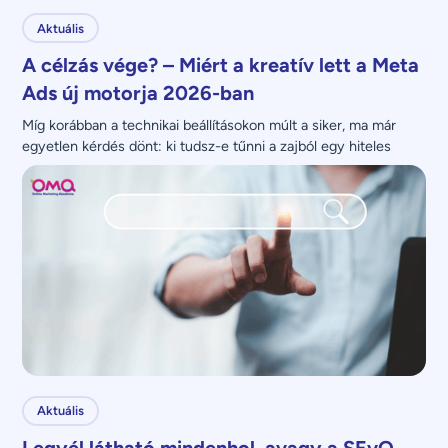
Aktuális
A célzás vége? – Miért a kreatív lett a Meta
Ads új motorja 2026-ban
Míg korábban a technikai beállításokon múlt a siker, ma már 
egyetlen kérdés dönt: ki tudsz-e tűnni a zajból egy hiteles 
üzenettel?
Aktuális
Legyél látható mindenhol, avagy a SEvO