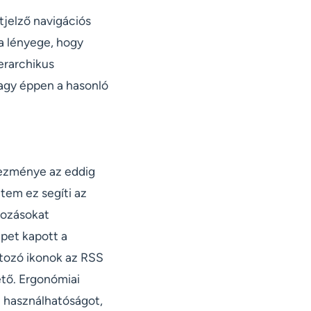
etjelző navigációs
a lényege, hogy
ierarchikus
vagy éppen a hasonló
kezménye az eddig
tem ez segíti az
tkozásokat
pet kapott a
rtozó ikonok az RSS
hető. Ergonómiai
a használhatóságot,