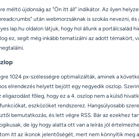
e méltó újdonság az "Ön itt áll" indikátor. Az ilyen helyz
breadcrumbs" után webmorzsáknak is szokás nevezni, és 
s lap.hu oldalon látjuk, hogy hol állunk a portálcsalád h
log ez, segít még inkább tematizálni az adott témakört, 
egtalálni.
szlop
végre 1024 px-szélességre optimalizálták, aminek a követ
os elrendezés helyett bejött egy negyedik oszlop. Szerin
z eligazodást főleg, hogy ez a 4. oszlop nem a külső hiva
funkciókat, eszközöket rendszerez. Hangsúlyosabb szere
esztői bemutatkozás, és lett végre RSS. Bár az ezekhez ta
ogikusak, de így hogy alatta ott van a leírás jól értelmez
om itt az ikonok jelentőségét, mert nem könnyítik meg 