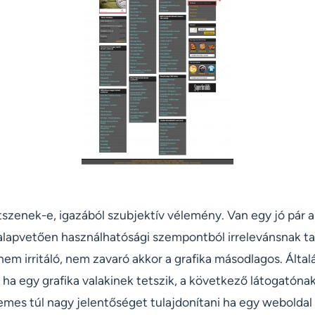
tszenek-e, igazából szubjektív vélemény. Van egy jó pár a
e alapvetően használhatósági szempontból irrelevánsnak t
nem irritáló, nem zavaró akkor a grafika másodlagos. Által
ha egy grafika valakinek tetszik, a következő látogatóna
es túl nagy jelentőséget tulajdonítani ha egy weboldal g