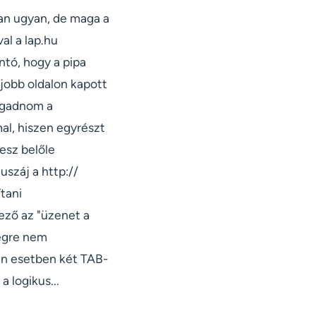
van ugyan, de maga a
al a lap.hu
ntó, hogy a pipa
obb oldalon kapott
fogadnom a
al, hiszen egyrészt
lesz belőle
uszáj a http://
tani
mező az "üzenet a
végre nem
den esetben két TAB-
 logikus...