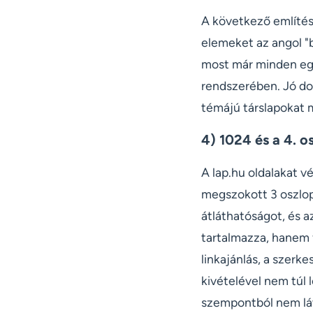
A következő említésr
elemeket az angol "
most már minden egye
rendszerében. Jó do
témájú társlapokat m
4) 1024 és a 4. o
A lap.hu oldalakat 
megszokott 3 oszlop
átláthatóságot, és a
tartalmazza, hanem 
linkajánlás, a szerk
kivételével nem túl l
szempontból nem lát