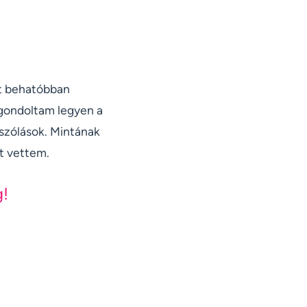
it behatóbban
, gondoltam legyen a
ászólások. Mintának
t vettem.
g!