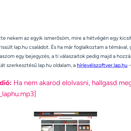
zte nekem az egyik ismerősöm, mire a hétvégén egy kics
rissült lap.hu családot. És ha már foglalkoztam a témával
laszom egy bejegyzés, a ti válaszaitok pedig majd a hozz
ját szerkesztésű lap.hu oldalam, a
hírlevélszoftver.lap.hu
-
dió:
Ha nem akarod elolvasni, hallgasd me
_laphu.mp3]