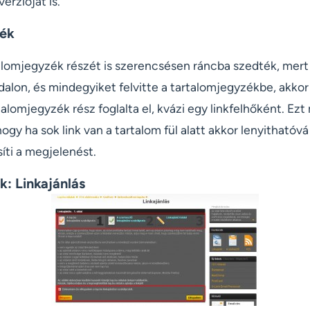
erzióját is.
zék
talomjegyzék részét is szerencsésen ráncba szedték, mert
dalon, és mindegyiket felvitte a tartalomjegyzékbe, akkor 
alomjegyzék rész foglalta el, kvázi egy linkfelhőként. Ezt 
ogy ha sok link van a tartalom fül alatt akkor lenyithatóvá
íti a megjelenést.
k: Linkajánlás