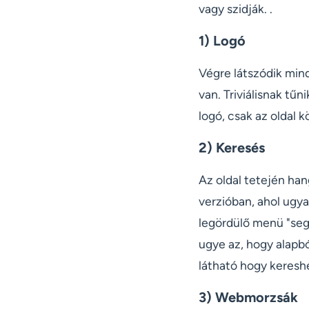
vagy szidják. .
1) Logó
Végre látszódik mind
van. Triviálisnak tű
logó, csak az oldal 
2) Keresés
Az oldal tetején han
verzióban, ahol ugya
legördülő menü "seg
ugye az, hogy alapbó
látható hogy kereshe
3) Webmorzsák