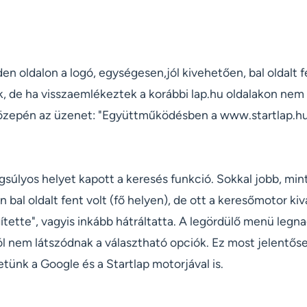
en oldalon a logó, egységesen,jól kivehetően, bal oldalt fe
nik, de ha visszaemlékeztek a korábbi lap.hu oldalakon ne
közepén az üzenet: "Együttműködésben a www.startlap.hu o
gsúlyos helyet kapott a keresés funkció. Sokkal jobb, min
n bal oldalt fent volt (fő helyen), de ott a keresőmotor ki
ítette", vagyis inkább hátráltatta. A legördülő menü leg
l nem látszódnak a választható opciók. Ez most jelentőse
tünk a Google és a Startlap motorjával is.