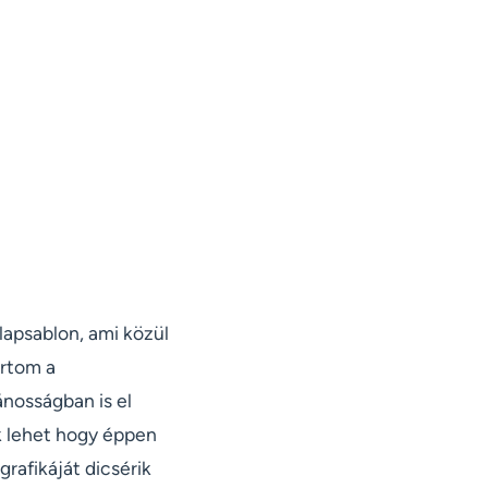
lapsablon, ami közül
artom a
ánosságban is el
k lehet hogy éppen
rafikáját dicsérik