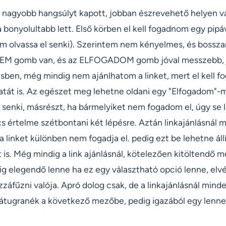
ió nagyobb hangsúlyt kapott, jobban észrevehető helyen 
a bonyolultabb lett. Első körben el kell fogadnom egy pipáv
em olvassa el senki). Szerintem nem kényelmes, és bossza
SEM gomb van, és az ELFOGADOM gomb jóval messzebb, j
ésben, még mindig nem ajánlhatom a linket, mert el kell 
atát is. Az egészet meg lehetne oldani egy "Elfogadom"-m
l senki, másrészt, ha bármelyiket nem fogadom el, úgy se 
ncs értelme szétbontani két lépésre. Aztán linkajánlásnál m
linket különben nem fogadja el. pedig ezt be lehetne állí
is. Még mindig a link ajánlásnál, kötelezően kitöltendő 
ig elegendő lenne ha ez egy választható opció lenne, el
záfűzni valója. Apró dolog csak, de a linkajánlásnál min
átugranék a következő mezőbe, pedig igazából egy lenne a