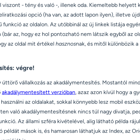
 viszont - tény és való -, illenek oda. Kiemeltebb helyett 
feliratkozási opció (ha van, az adott lapon ilyen), illetve ú
funkció az oldalon. Az utóbbinál az új linkek listája egyé
(bár az, hogy ez hol pontozható nem látszik egyből az old
gy az oldal mit értékel
hasznos
nak, és mitől különbözik 
ítés: végre!
 úttörő vállalkozás az akadálymentesítés. Mostantól mind
ő
akadálymentesített verzióban
, azaz azon kívül hogy a gy
használni az oldalakat, sokkal könnyebb lesz mobil eszkö
eten való akadálymentesítésnek nincs túl nagy divatja, pe
nkció. Az állami szféra kivételével, alig látható példa ráj
ó példát mások is, és hamarosan láthatjuk az Index, az Ori