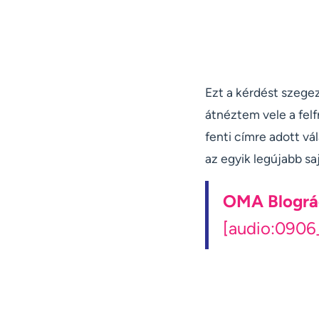
Ezt a kérdést szege
átnéztem vele a felf
fenti címre adott vá
az egyik legújabb sa
OMA Blográ
[audio:0906