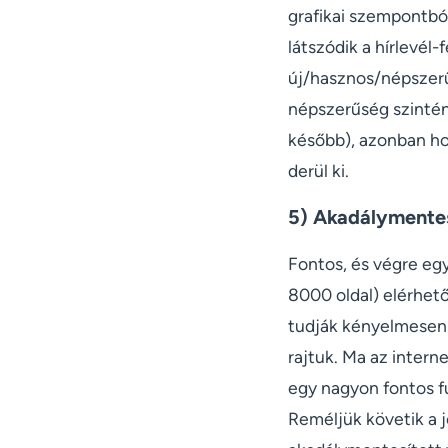
grafikai szempontból
látszódik a hírlevél-
új/hasznos/népszerű 
népszerűség szintén 
később), azonban ho
derül ki.
5) Akadálymentes
Fontos, és végre egy
8000 oldal) elérhet
tudják kényelmesen 
rajtuk. Ma az intern
egy nagyon fontos fu
Reméljük követik a j