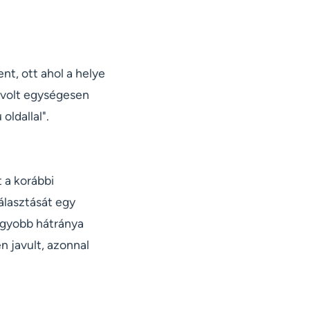
nt, ott ahol a helye
m volt egységesen
ldallal".
t a korábbi
választását egy
nagyobb hátránya
n javult, azonnal