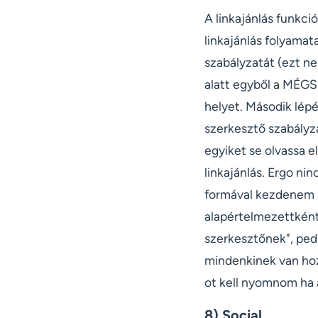
A linkajánlás funkc
linkajánlás folyamat
szabályzatát (ezt n
alatt egyből a MÉG
helyet. Második lép
szerkesztő szabályz
egyiket se olvassa e
linkajánlás. Ergo ni
formával kezdenem a 
alapértelmezettként 
szerkesztőnek", ped
mindenkinek van hoz
ot kell nyomnom ha 
8) Social