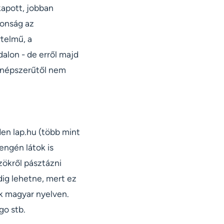
kapott, jobban
jdonság az
rtelmű, a
alon - de erről majd
a népszerűtől nem
en lap.hu (több mint
engén látok is
zökről pásztázni
dig lehetne, mert ez
uk magyar nyelven.
go stb.