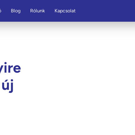
ó
Blog
Rólunk
Kapcsolat
ire
 új