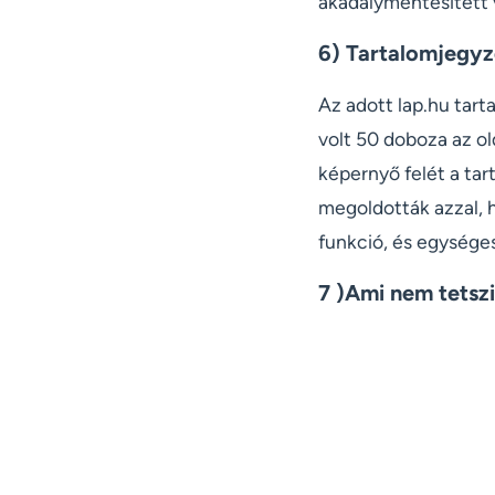
akadálymentesített v
6) Tartalomjegy
Az adott lap.hu tar
volt 50 doboza az ol
képernyő felét a tart
megoldották azzal, h
funkció, és egységes
7 )Ami nem tetszi