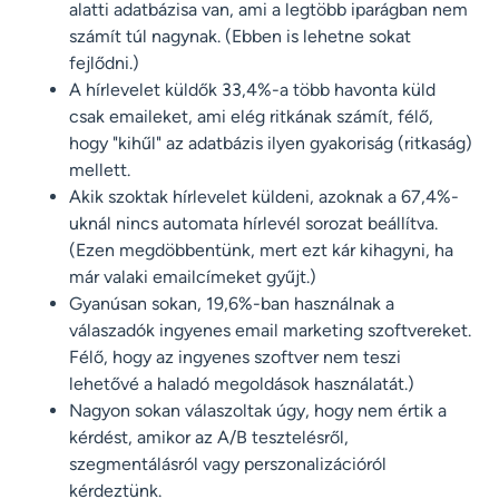
alatti adatbázisa van, ami a legtöbb iparágban nem
számít túl nagynak. (Ebben is lehetne sokat
fejlődni.)
A hírlevelet küldők 33,4%-a több havonta küld
csak emaileket, ami elég ritkának számít, félő,
hogy "kihűl" az adatbázis ilyen gyakoriság (ritkaság)
mellett.
Akik szoktak hírlevelet küldeni, azoknak a 67,4%-
uknál nincs automata hírlevél sorozat beállítva.
(Ezen megdöbbentünk, mert ezt kár kihagyni, ha
már valaki emailcímeket gyűjt.)
Gyanúsan sokan, 19,6%-ban használnak a
válaszadók ingyenes email marketing szoftvereket.
Félő, hogy az ingyenes szoftver nem teszi
lehetővé a haladó megoldások használatát.)
Nagyon sokan válaszoltak úgy, hogy nem értik a
kérdést, amikor az A/B tesztelésről,
szegmentálásról vagy perszonalizációról
kérdeztünk.