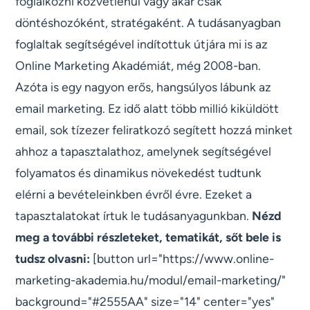
foglalkozni közvetlenül vagy akár csak
döntéshozóként, stratégaként. A tudásanyagban
foglaltak segítségével indítottuk útjára mi is az
Online Marketing Akadémiát, még 2008-ban.
Azóta is egy nagyon erős, hangsúlyos lábunk az
email marketing. Ez idő alatt több millió kiküldött
email, sok tízezer feliratkozó segített hozzá minket
ahhoz a tapasztalathoz, amelynek segítségével
folyamatos és dinamikus növekedést tudtunk
elérni a bevételeinkben évről évre. Ezeket a
tapasztalatokat írtuk le tudásanyagunkban.
Nézd
meg a további részleteket, tematikát, sőt bele is
tudsz olvasni:
[button url="https://www.online-
marketing-akademia.hu/modul/email-marketing/"
background="#2555AA" size="14" center="yes"