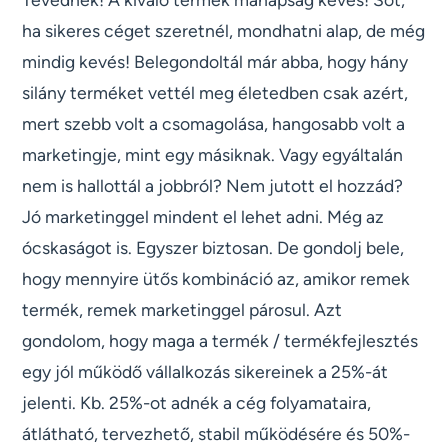
ha sikeres céget szeretnél, mondhatni alap, de még
mindig kevés! Belegondoltál már abba, hogy hány
silány terméket vettél meg életedben csak azért,
mert szebb volt a csomagolása, hangosabb volt a
marketingje, mint egy másiknak. Vagy egyáltalán
nem is hallottál a jobbról? Nem jutott el hozzád?
Jó marketinggel mindent el lehet adni. Még az
ócskaságot is. Egyszer biztosan. De gondolj bele,
hogy mennyire ütős kombináció az, amikor remek
termék, remek marketinggel párosul. Azt
gondolom, hogy maga a termék / termékfejlesztés
egy jól működő vállalkozás sikereinek a 25%-át
jelenti. Kb. 25%-ot adnék a cég folyamataira,
átlátható, tervezhető, stabil működésére és 50%-