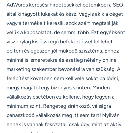
AdWords keresési hirdetésekkel betömködi a SEO
által kihagyott lukakat és kész. Vagyis akik a céget
vagy a termékeit keresik, azok azért megtalálják
velük a kapcsolatot, de semmi több. Ezt egyébként
viszonylag kis összegű befektetéssel fel lehet
építeni és egészen jól működő szisztéma. Ehhez
minimális ismeretekre és esetleg néhány online
marketing szakember bevonására van szükség. A
felépítést követően nem kell vele sokat bajlódni,
megy magától egy bizonyos szinten. Minden
vállalkozás esetében ez kellene, hogy legyen a
minimum szint. Rengeteg siránkozó, válságra
panaszkodó vállalkozás még itt sem tart! Nyilván
ennek is vannak fokozatai, csak úgy, mint az aktív