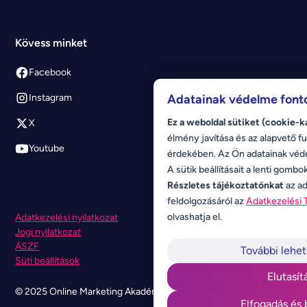
Kövess minket
Facebook
Adatainak védelme font
Instagram
Ez a weboldal sütiket (cookie-k
X
élmény javítása és az alapvető fu
Youtube
érdekében. Az Ön adatainak véd
A sütik beállításait a lenti gombo
Részletes tájékoztatónkat
az ad
feldolgozásáról az
Adatkezelési 
olvashatja el.
Adatkezelési nyilatkozat
Jogi nyilatkozat
ÁSZF
További lehe
Süti beállítások
Elutasít
© 2025 Online Marketing Akadémia. Minden jog fenntartva.
Elfogadás és 