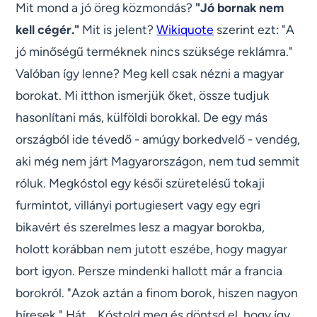
Mit mond a jó öreg közmondás?
"Jó bornak nem
kell cégér."
Mit is jelent?
Wikiquote
szerint ezt: "A
jó minőségű terméknek nincs szüksége reklámra."
Valóban így lenne? Meg kell csak nézni a magyar
borokat. Mi itthon ismerjük őket, össze tudjuk
hasonlítani más, külföldi borokkal. De egy más
országból ide tévedő - amúgy borkedvelő - vendég,
aki még nem járt Magyarországon, nem tud semmit
róluk. Megkóstol egy késői szüretelésű tokaji
furmintot, villányi portugiesert vagy egy egri
bikavért és szerelmes lesz a magyar borokba,
holott korábban nem jutott eszébe, hogy magyar
bort igyon. Persze mindenki hallott már a francia
borokról. "Azok aztán a finom borok, hiszen nagyon
híresek." Hát... Kóstold meg és döntsd el, hogy így