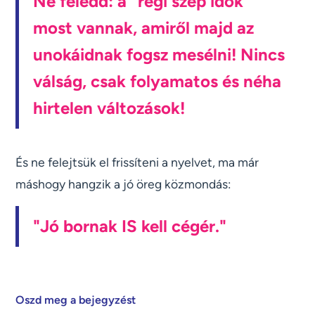
Ne feledd: a "régi szép idők"
most vannak, amiről majd az
unokáidnak fogsz mesélni! Nincs
válság, csak folyamatos és néha
hirtelen változások!
És ne felejtsük el frissíteni a nyelvet, ma már
máshogy hangzik a jó öreg közmondás:
"Jó bornak IS kell cégér."
Oszd meg a bejegyzést