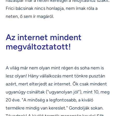
házaspár már a neten keresgél a felújításhoz szakit.
Frici bácsinak nincs honlapja, nem írnak róla a
neten, ő sem ír magáról.
Az internet mindent
megváltoztatott!
A világ már nem olyan mint régen és soha nem is
lesz olyan! Hány vállalkozás ment tönkre pusztán
azért, mert elterjedt az internet. Ők csak mindent
ugyanúgy csináltak ("ugyanolyan jól"), mint 10, meg
20 éve. "A minőség a legfontosabb, a kiváló
termékre mindig van kereslet." Gondolják sokan.
Tévednek! A kiváló termék manapság kevés! Sőt,