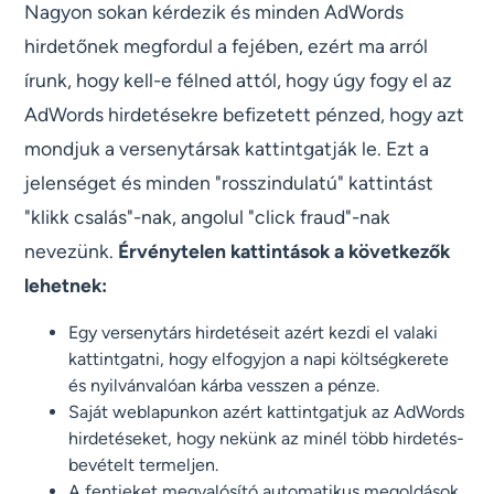
Nagyon sokan kérdezik és minden AdWords
hirdetőnek megfordul a fejében, ezért ma arról
írunk, hogy kell-e félned attól, hogy úgy fogy el az
AdWords hirdetésekre befizetett pénzed, hogy azt
mondjuk a versenytársak kattintgatják le. Ezt a
jelenséget és minden "rosszindulatú" kattintást
"klikk csalás"-nak, angolul "click fraud"-nak
nevezünk.
Érvénytelen kattintások a következők
lehetnek:
Egy versenytárs hirdetéseit azért kezdi el valaki
kattintgatni, hogy elfogyjon a napi költségkerete
és nyilvánvalóan kárba vesszen a pénze.
Saját weblapunkon azért kattintgatjuk az AdWords
hirdetéseket, hogy nekünk az minél több hirdetés-
bevételt termeljen.
A fentieket megvalósító automatikus megoldások,