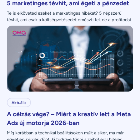
5 marketinges tévhit, ami égeti a pénzedet
Te is elköveted ezeket a marketinges hibákat? 5 népszerű 
tévhit, ami csak a költségvetésedet emészti fel, de a profitodat 
nem növeli.
Aktuális
A célzás vége? – Miért a kreatív lett a Meta
Ads új motorja 2026-ban
Míg korábban a technikai beállításokon múlt a siker, ma már 
egyetlen kérdés dönt: ki tudsz-e tűnni a zajból egy hiteles 