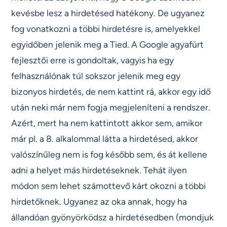
kevésbe lesz a hirdetésed hatékony. De ugyanez
fog vonatkozni a többi hirdetésre is, amelyekkel
egyidőben jelenik meg a Tied. A Google agyafúrt
fejlesztői erre is gondoltak, vagyis ha egy
felhasználónak túl sokszor jelenik meg egy
bizonyos hirdetés, de nem kattint rá, akkor egy idő
után neki már nem fogja megjeleníteni a rendszer.
Azért, mert ha nem kattintott akkor sem, amikor
már pl. a 8. alkalommal látta a hirdetésed, akkor
valószínűleg nem is fog később sem, és át kellene
adni a helyet más hirdetéseknek. Tehát ilyen
módon sem lehet számottevő kárt okozni a többi
hirdetőknek. Ugyanez az oka annak, hogy ha
állandóan gyönyörködsz a hirdetésedben (mondjuk