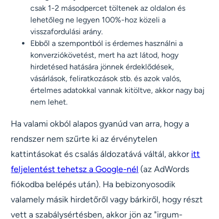
csak 1-2 másodpercet töltenek az oldalon és
lehetőleg ne legyen 100%-hoz közeli a
visszafordulási arány.
Ebből a szempontból is érdemes használni a
konverziókövetést, mert ha azt látod, hogy
hirdetésed hatására jönnek érdeklődések,
vásárlások, feliratkozások stb. és azok valós,
értelmes adatokkal vannak kitöltve, akkor nagy baj
nem lehet.
Ha valami okból alapos gyanúd van arra, hogy a
rendszer nem szűrte ki az érvénytelen
kattintásokat és csalás áldozatává váltál, akkor
itt
feljelentést tehetsz a Google-nél
(az AdWords
fiókodba belépés után). Ha bebizonyosodik
valamely másik hirdetőről vagy bárkiről, hogy részt
vett a szabálysértésben, akkor jön az "irgum-