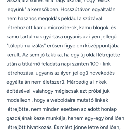
visszájára sülhet el a nagy akarás, hogy "elsők
legyünk" a keresőkben. Hosszútávon egyáltalán
nem hasznos megoldás például a százával
létrehozott kamu microsite-ok, kamu blogok, és
kamu tartalmak gyártása ugyanis az ilyen jellegű
"túloptimalizálás" erősen figyelem középpontjába
került. Az sem jó taktika, ha egy új oldal létrejötte
után a titkárnő feladata napi szinten 100+ link
létrehozása, ugyanis az ilyen jellegű növekedés
egyáltalán nem életszerű. Márpedig a linkek
építésével, valahogy mégiscsak azt próbáljuk
modellezni, hogy a weboldalra mutató linkek
létrejötte, nem minden esetben az adott honlap
gazdájának keze munkája, hanem egy-egy önállóan
létrejött hivatkozás. És miért jönne létre önállóan,