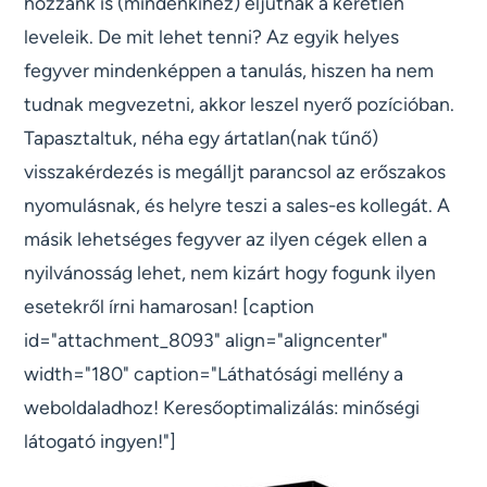
hozzánk is (mindenkihez) eljutnak a kéretlen
leveleik. De mit lehet tenni? Az egyik helyes
fegyver mindenképpen a tanulás, hiszen ha nem
tudnak megvezetni, akkor leszel nyerő pozícióban.
Tapasztaltuk, néha egy ártatlan(nak tűnő)
visszakérdezés is megálljt parancsol az erőszakos
nyomulásnak, és helyre teszi a sales-es kollegát. A
másik lehetséges fegyver az ilyen cégek ellen a
nyilvánosság lehet, nem kizárt hogy fogunk ilyen
esetekről írni hamarosan! [caption
id="attachment_8093" align="aligncenter"
width="180" caption="Láthatósági mellény a
weboldaladhoz! Keresőoptimalizálás: minőségi
látogató ingyen!"]