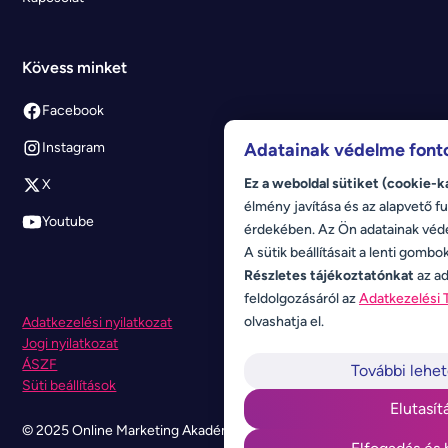
Kövess minket
Facebook
Adatainak védelme font
Instagram
Ez a weboldal sütiket (cookie-k
X
élmény javítása és az alapvető fu
Youtube
érdekében. Az Ön adatainak véd
A sütik beállításait a lenti gombo
Részletes tájékoztatónkat
az ad
feldolgozásáról az
Adatkezelési 
olvashatja el.
Adatkezelési nyilatkozat
Jogi nyilatkozat
ÁSZF
További lehe
Süti beállítások
Elutasít
© 2025 Online Marketing Akadémia. Minden jog fenntartva.