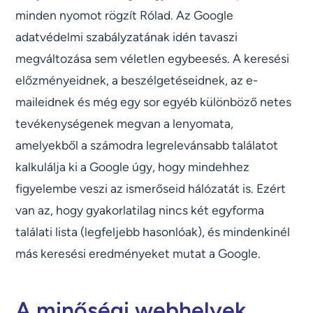
minden nyomot rögzít Rólad. Az Google
adatvédelmi szabályzatának idén tavaszi
megváltozása sem véletlen egybeesés. A keresési
előzményeidnek, a beszélgetéseidnek, az e-
maileidnek és még egy sor egyéb különböző netes
tevékenységenek megvan a lenyomata,
amelyekből a számodra legrelevánsabb találatot
kalkulálja ki a Google úgy, hogy mindehhez
figyelembe veszi az ismerőseid hálózatát is. Ezért
van az, hogy gyakorlatilag nincs két egyforma
találati lista (legfeljebb hasonlóak), és mindenkinél
más keresési eredményeket mutat a Google.
A minőségi webhelyek