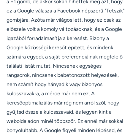
a +1 gomb, de akkor sokan hihették még azt, hogy
ez a Google válasza a Facebook népszerű "Tetszik"
gombjára. Azóta már világos lett, hogy ez csak az
előszele volt a komoly változásoknak, és a Google
igazából forradalmasítja a keresést. Bizony a
Google közösségi keresőt épített, és mindenki
számára egyedi, a saját preferenciáinak megfelelő
találati listát mutat. Nincsenek egységes
rangsorok, nincsenek bebetonozott helyezések,
nem számít hogy hányadik vagy bizonyos
kulcsszavakra, a mérce már nem ez. A
keresőoptimalizálás már rég nem arról szól, hogy
gyűjtsd össze a kulcsszavaid, és legyen kint a
weboldaladon minél többször. Ez ennél már sokkal
bonyolultabb. A Google figyeli minden lépésed, és