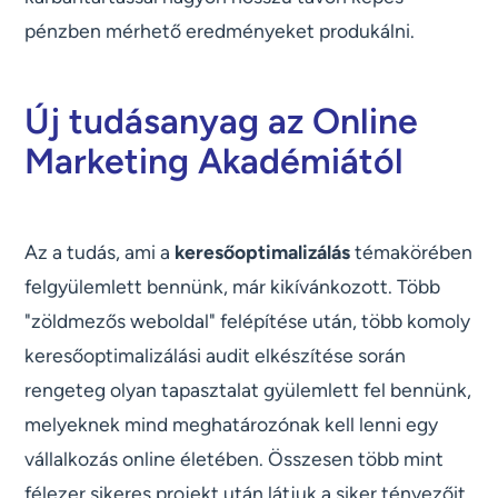
pénzben mérhető eredményeket produkálni.
Új tudásanyag az Online
Marketing Akadémiától
Az a tudás, ami a
keresőoptimalizálás
témakörében
felgyülemlett bennünk, már kikívánkozott. Több
"zöldmezős weboldal" felépítése után, több komoly
keresőoptimalizálási audit elkészítése során
rengeteg olyan tapasztalat gyülemlett fel bennünk,
melyeknek mind meghatározónak kell lenni egy
vállalkozás online életében. Összesen több mint
félezer sikeres projekt után látjuk a siker tényezőit,