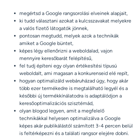
megértsd a Google rangsorolási elveinek alapjait,
ki tudd választani azokat a kulcsszavakat melyekre
a valós fizető látogatók jönnek,
pontosan megtudd, melyek azok a technikák
amiket a Google büntet,
képes légy ellenőrizni a weboldalad, vajon
mennyire keresőbarát felépítésű,
fel tudj építeni egy olyan értékesítési típusú
weboldalt, ami magasan a konkurenseid elé repít,
hogyan optimalizáld webáruházad úgy, hogy akár
több ezer termékedre is megtalálható legyél és a
későbbi új termékkínálatodra is adaptálódjon a
keresőoptimalizációs szisztémád,
olyan blogod legyen, amit a megfelelő
technikákkal helyesen optimalizálva a Google
képes akár publikálástól számított 3-4 percen belül
is feltérképezni és a találati rangsor elejére dobni.