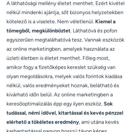
A láthatósági mellény életet menthet. Ezért kivétel
nélkül mindenki ajánlja, sőt bizonyos helyzetekben
kötelező is a viselete. Nem véletlenül.
Kiemel a
tömegből, megkülönböztet
. Láthatóvá és pofon
egyszerűen megtalálhatóvá tesz. Vannak eszközök
az online marketingben, amelyek használata az
üzleti életben is életet menthet. Főleg most,
amikor fogy a fizetőképes kereslet szükség van
olyan megoldásokra, melyek valós forintok kiadása
nélkül, valós eredményeket hoznak, belátható és
kivárható időn belül. Az online marketingben a
keresőoptimalizálás épp egy ilyen eszköz.
Sok
tudással, némi idővel, kitartással és kevés pénzzel
elérhető a tökéletes eredmény
, ami utána kevés
karbantartással nagyon hosszú távon képes