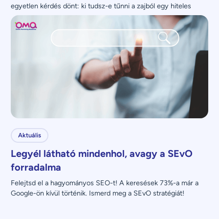
egyetlen kérdés dönt: ki tudsz-e tűnni a zajból egy hiteles 
üzenettel?
Aktuális
Legyél látható mindenhol, avagy a SEvO
forradalma
Felejtsd el a hagyományos SEO-t! A keresések 73%-a már a 
Google-ön kívül történik. Ismerd meg a SEvO stratégiát!