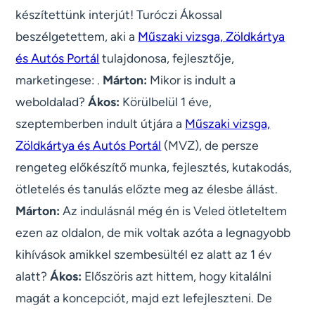
készítettünk interjút! Turóczi Ákossal
beszélgetettem, aki a
Műszaki vizsga, Zöldkártya
és Autós Portál
tulajdonosa, fejlesztője,
marketingese: .
Márton:
Mikor is indult a
weboldalad?
Ákos:
Körülbelül 1 éve,
szeptemberben indult útjára a
Műszaki vizsga,
Zöldkártya és Autós Portál
(MVZ), de persze
rengeteg előkészítő munka, fejlesztés, kutakodás,
ötletelés és tanulás előzte meg az élesbe állást.
Márton:
Az indulásnál még én is Veled ötleteltem
ezen az oldalon, de mik voltak azóta a legnagyobb
kihívások amikkel szembesültél ez alatt az 1 év
alatt?
Ákos:
Előszöris azt hittem, hogy kitalálni
magát a koncepciót, majd ezt lefejleszteni. De