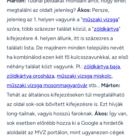
Márton:
Tudnál példákat mondani arról, hogy lehet
megtalálni az oldalt jelenleg?
Ákos:
Persze,
jelenleg az 1. helyen vagyunk a "
műszaki vizsga
"
szóra, több százezer találat közül, a "
zöldkártya
"
kifejezésre 4. helyen állunk, itt is százezres a
találati lista. De majdnem minden település nevét
ha kombinálod ezen két fő kulcsszavunkkal, az első
néhány találat közt vagyunk. Pl.:
zöldkártya baja
,
zöldkártya orosháza
,
műszaki vizsga miskolc
,
műszaki vizsga mosonmagyaróvár
stb...
Márton:
Tehát az általános kifejezéseken túl megtalálható
az oldal sok-sok bővített kifejezésre is. Ezt hívják
long-tailnak, vagyis hosszú faroknak.
Ákos:
Így van,
sok esetben előrébb hozza ki a Google a hirdetők
aloldalát az MVZ portálon, mint ugyanezen cégek