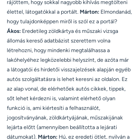
rájöttem, hogy sokkal nagyobb kihívás megtölteni
élettel, látogatókkal a portált.
Márton:
Elmondanád,
hogy tulajdonképpen miről is szól ez a portál?
Ákos:
Eredetileg zöldkártya és műszaki vizsga
állomás kereső adatbázist szerettem volna
létrehozni, hogy mindenki megtalálhassa a
lakóhelyéhez legközelebbi helyszínt, de azóta már
a látogatói és hirdetői visszajelzések alapján egyéb
autós szolgáltatásra is lehet keresni az oldalon. Ez
az alap vonal, de elérhetőek autós cikkek, tippek,
sőt lehet kérdezni is, valamint elérhető olyan
funkció is, ami kiértesíti a felhasználót,
jogosítványának, zöldkártyájának, műszakijának
lejárta előtt (amennyiben beállította a lejárati
dátumokat).
Márton:
Hú, ez eredeti ötlet, nyilván a