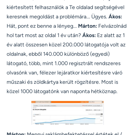
kiértesített felhasználók a Te oldalad segítségével
keresnek megoldást a problémára... Ügyes.
Ákos:
Hát, pont ez benne a lényeg...
Márton:
Felvázolnád
hol tart most az oldal 1 év után?
Ákos:
Ez alatt az 1
év alatt összesen közel 200.000 látogatója volt az
oldalnak, ebből 140.000 különböző (egyedi)
látogató, több, mint 1.000 regisztrált rendszeres
olvasónk van, félezer lejáratkor kiértesítésre váró
műszaki és zöldkártya került rögzítésre. Most is
közel 1000 látogatónk van naponta hétköznap.
Márton:
Mennyi reklámbefektetéssel értétek el /