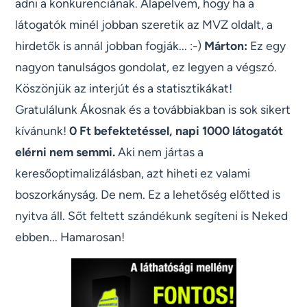
adni a konkurenciának. Alapelvem, hogy ha a
látogatók minél jobban szeretik az MVZ oldalt, a
hirdetők is annál jobban fogják... :-)
Márton:
Ez egy
nagyon tanulságos gondolat, ez legyen a végszó.
Köszönjük az interjút és a statisztikákat!
Gratulálunk Ákosnak és a továbbiakban is sok sikert
kívánunk!
0 Ft befektetéssel, napi 1000 látogatót
elérni nem semmi.
Aki nem jártas a
keresőoptimalizálásban, azt hiheti ez valami
boszorkányság. De nem. Ez a lehetőség előtted is
nyitva áll. Sőt feltett szándékunk segíteni is Neked
ebben... Hamarosan!