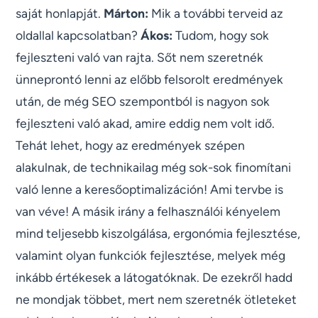
saját honlapját.
Márton:
Mik a további terveid az
oldallal kapcsolatban?
Ákos:
Tudom, hogy sok
fejleszteni való van rajta. Sőt nem szeretnék
ünneprontó lenni az előbb felsorolt eredmények
után, de még SEO szempontból is nagyon sok
fejleszteni való akad, amire eddig nem volt idő.
Tehát lehet, hogy az eredmények szépen
alakulnak, de technikailag még sok-sok finomítani
való lenne a keresőoptimalizáción! Ami tervbe is
van véve! A másik irány a felhasználói kényelem
mind teljesebb kiszolgálása, ergonómia fejlesztése,
valamint olyan funkciók fejlesztése, melyek még
inkább értékesek a látogatóknak. De ezekről hadd
ne mondjak többet, mert nem szeretnék ötleteket