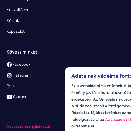
Konzultáció
Rólunk
Kapcsolat
Kövess minket
Facebook
Adatainak védelme font
Instagram
Ez a weboldal sütiket (cookie-k
X
élmény javítása és az alapvető fu
Youtube
érdekében. Az Ön adatainak véd
A sütik beállításait a lenti gombo
Részletes tájékoztatónkat
az ad
feldolgozásáról az
Adatkezelési 
olvashatja el.
Adatkezelési nyilatkozat