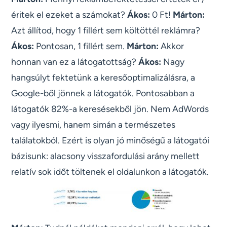
éritek el ezeket a számokat?
Ákos:
0 Ft!
Márton:
Azt állítod, hogy 1 fillért sem költöttél reklámra?
Ákos:
Pontosan, 1 fillért sem.
Márton:
Akkor
honnan van ez a látogatottság?
Ákos:
Nagy
hangsúlyt fektetünk a keresőoptimalizálásra, a
Google-ből jönnek a látogatók. Pontosabban a
látogatók 82%-a keresésekből jön. Nem AdWords
vagy ilyesmi, hanem simán a természetes
találatokból. Ezért is olyan jó minőségű a látogatói
bázisunk: alacsony visszafordulási arány mellett
relatív sok időt töltenek el oldalunkon a látogatók.