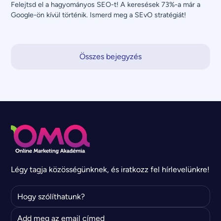
Felejtsd el a hagyományos SEO-t! A keresések 73%-a már a 
Google-ön kívül történik. Ismerd meg a SEvO stratégiát!
Összes bejegyzés
Légy tagja közösségünknek, és iratkozz fel hírlevelünkre!