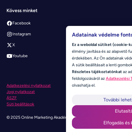
Kövess minket
Facebook
Adatainak védelme font
Instagram
Ez a weboldal sütiket (cookie-k
X
élmény javítása és az alapvető fu
Youtube
érdekében. Az Ön adatainak véd
A sütik beállításait a lenti gombo
Részletes tájékoztatónkat
az ad
feldolgozásáról az
Adatkezelési 
olvashatja el.
Adatkezelési nyilatkozat
Jogi nyilatkozat
ÁSZF
További lehe
Süti beállítások
Elutasít
© 2025 Online Marketing Akadémia. Minden jog fenntartva.
Elfogadás és 