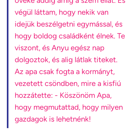
övéké addig amíg a szem ellát. És
végül láttam, hogy nekik van
idejük beszélgetni egymással, és
hogy boldog családként élnek. Te
viszont, és Anyu egész nap
dolgoztok, és alig látlak titeket.
Az apa csak fogta a kormányt,
vezetett csöndben, mire a kisfiú
hozzátette: - Köszönöm Apa,
hogy megmutattad, hogy milyen
gazdagok is lehetnénk!