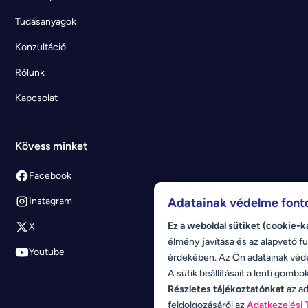
Tudásanyagok
Konzultáció
Rólunk
Kapcsolat
Kövess minket
Facebook
Adatainak védelme font
Instagram
Ez a weboldal sütiket (cookie-k
X
élmény javítása és az alapvető fu
Youtube
érdekében. Az Ön adatainak véd
A sütik beállításait a lenti gombo
Részletes tájékoztatónkat
az ad
feldolgozásáról az
Adatkezelési 