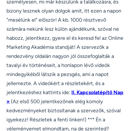
személyesen, mi már készülünk a találkozásra, és
bizony lesznek olyan dolgok amit, itt ezen a napon
"mesélünk el" először! A kb. 1000 résztvevő
számára nekünk lesz külön ajándékunk, szóval ne
habozz, jelentkezz, gyere el és keresd fel az Online
Marketing Akadémia standját! A szervezők a
rendezvény oldalán nagyon jól összefoglalták a
tavalyi év történéseit, a honlapon lévő videók
mindegyikéből látszik a pezsgés, ami a napot
jellemezte. A videókért a részletekért, és a
jelentkezéshez kattints ide:
II. Kapcsolatépítő Nap
»
(Az első 500 jelentkezőnek elég komoly
kedvezményeket biztosítanak a szervezők, szóval
igyekezz! Részletek a fenti linken!) *** Én a
véleményemet elmondtam, na de szerinted?