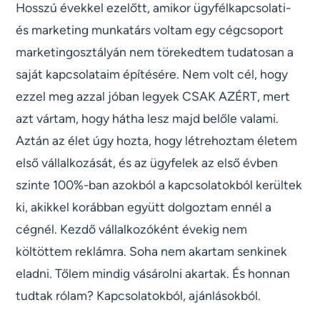
Hosszú évekkel ezelőtt, amikor ügyfélkapcsolati-
és marketing munkatárs voltam egy cégcsoport
marketingosztályán nem törekedtem tudatosan a
saját kapcsolataim építésére. Nem volt cél, hogy
ezzel meg azzal jóban legyek CSAK AZÉRT, mert
azt vártam, hogy hátha lesz majd belőle valami.
Aztán az élet úgy hozta, hogy létrehoztam életem
első vállalkozását, és az ügyfelek az első évben
szinte 100%-ban azokból a kapcsolatokból kerültek
ki, akikkel korábban együtt dolgoztam ennél a
cégnél. Kezdő vállalkozóként évekig nem
költöttem reklámra. Soha nem akartam senkinek
eladni. Tőlem mindig vásárolni akartak. És honnan
tudtak rólam? Kapcsolatokból, ajánlásokból.