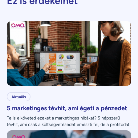
Ez is érdekelhet
Aktuális
5 marketinges tévhit, ami égeti a pénzedet
Te is elköveted ezeket a marketinges hibákat? 5 népszerű 
tévhit, ami csak a költségvetésedet emészti fel, de a profitodat 
nem növeli.