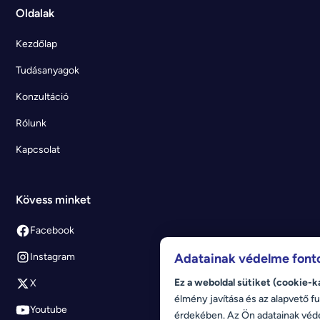
Oldalak
Kezdőlap
Tudásanyagok
Konzultáció
Rólunk
Kapcsolat
Kövess minket
Facebook
Adatainak védelme font
Instagram
Ez a weboldal sütiket (cookie-k
X
élmény javítása és az alapvető fu
Youtube
érdekében. Az Ön adatainak véd