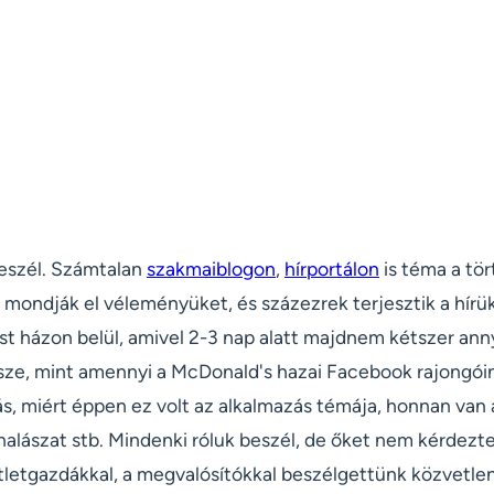
eszél. Számtalan
szakmai
blogon
,
hírportálon
is téma a tör
 mondják el véleményüket, és százezrek terjesztik a hírü
t házon belül, amivel 2-3 nap alatt majdnem kétszer an
sze, mint amennyi a McDonald's hazai Facebook rajongói
s, miért éppen ez volt az alkalmazás témája, honnan van 
thalászat stb. Mindenki róluk beszél, de őket nem kérdezt
ötletgazdákkal, a megvalósítókkal beszélgettünk közvetlen