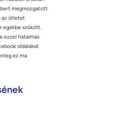
 embert megmozgatott
az ötletet
z egekbe szökött.
ve ezzel hatalmas
cebook oldalakat
lenleg ez ma
sének