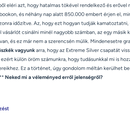
ből eléri azt, hogy hatalmas tökével rendelkező és erőve
ebookon, és néhány nap alatt 850.000 embert érjen el, m
zonra időzítve. Az, hogy ezt hogyan tudják kamatoztatni,
 vásárlót csinálni minél nagyobb számban, az egy másik k
 van, és ez már nem a szerencsén múlik. Mindenesetre gra
szkék vagyunk
arra, hogy az Extreme Silver csapatát vis
s ezért külön öröm számunkra, hogy tudásunkkal mi is hoz
ereikhez. Ez a történet, úgy gondolom méltán kerülhet b
***
Neked mi a véleményed erről jelenségről?
zést