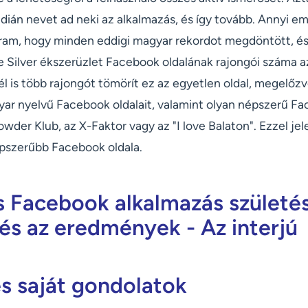
indián nevet ad neki az alkalmazás, és így tovább. Annyi
ram, hogy minden eddigi magyar rekordot megdöntött, és 
 Silver ékszerüzlet Facebook oldalának rajongói száma a
l is több rajongót tömörít ez az egyetlen oldal, megelőz
yar nyelvű Facebook oldalait, valamint olyan népszerű Fa
owder Klub, az X-Faktor vagy az "I love Balaton". Ezzel je
pszerűbb Facebook oldala.
s Facebook alkalmazás születé
 és az eredmények - Az interjú
és saját gondolatok