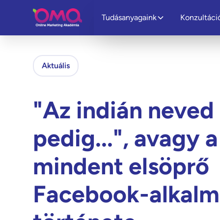
Tudásanyagaink
Konzultáci
Aktuális
"Az indián neved
pedig...", avagy a
mindent elsöprő
Facebook-alkalm