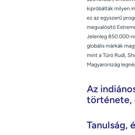
kipróbálták milyen 
ez az egyszerű prog
megvalósító Extreme
Jelenleg 850.000-né
globális márkák mag
mint a Túró Rudi, Sh
Magyarország legné
Az indiáno
története,
Tanulság, 