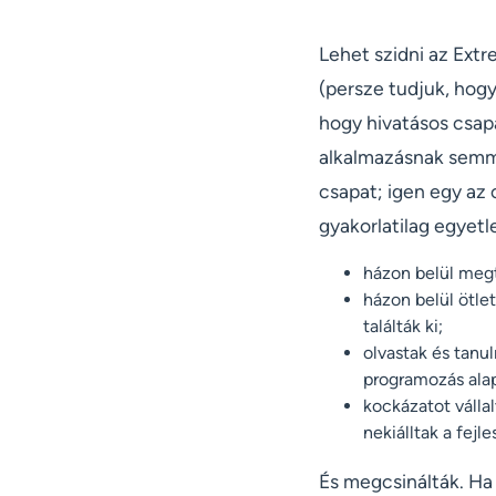
Lehet szidni az Ext
(persze tudjuk, hog
hogy hivatásos csapa
alkalmazásnak semmi
csapat; igen egy az 
gyakorlatilag egyet
házon belül megta
házon belül ötlet
találták ki;
olvastak és tanu
programozás alap
kockázatot válla
nekiálltak a fejle
És megcsinálták. Ha 