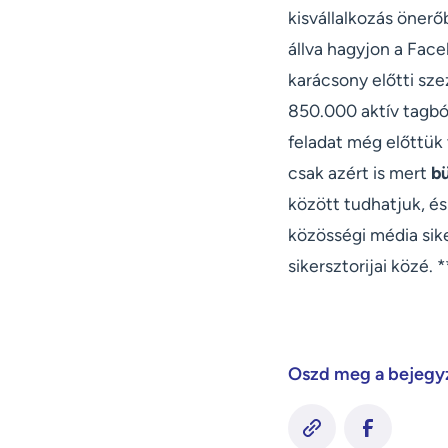
kisvállalkozás önerő
állva hagyjon a Fac
karácsony előtti sze
850.000 aktív tagból
feladat még előttük
csak azért is mert
bü
között tudhatjuk, é
közösségi média sik
sikersztorijai közé. 
Oszd meg a bejegy