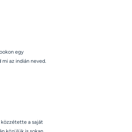
bookon egy
 mi az indián neved.
 közzétette a saját
án közülük is sokan