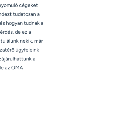
l nyomuló cégeket
indezt tudatosan a
 és hogyan tudnak a
érdés, de ez a
tulálunk nekik, már
szatérő ügyfeleink
zájárulhattunk a
ele az OMA