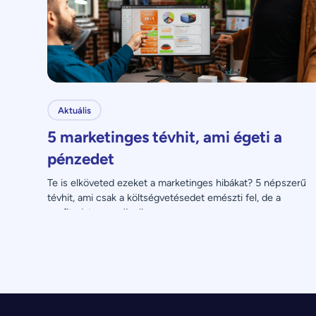
Aktuális
5 marketinges tévhit, ami égeti a
pénzedet
Te is elköveted ezeket a marketinges hibákat? 5 népszerű 
tévhit, ami csak a költségvetésedet emészti fel, de a 
profitodat nem növeli.