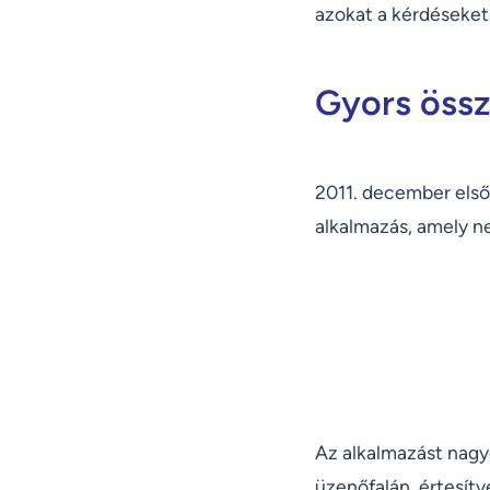
azokat a kérdéseket
Gyors össz
2011. december első
alkalmazás, amely n
Az alkalmazást nagy
üzenőfalán, értesítv