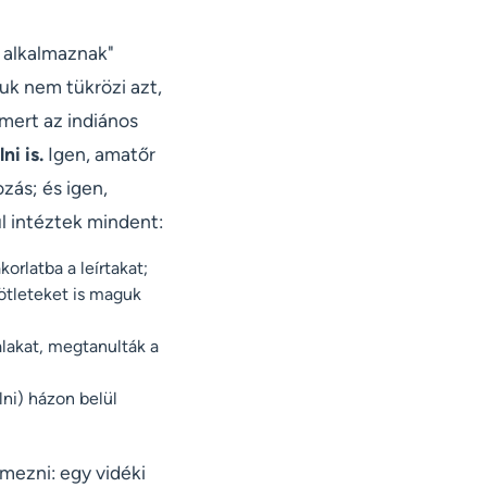
 alkalmaznak"
uk nem tükrözi azt,
 mert az indiános
ni is.
Igen, amatőr
zás; és igen,
l intéztek mindent:
orlatba a leírtakat;
 ötleteket is maguk
lakat, megtanulták a
lni) házon belül
mezni: egy vidéki