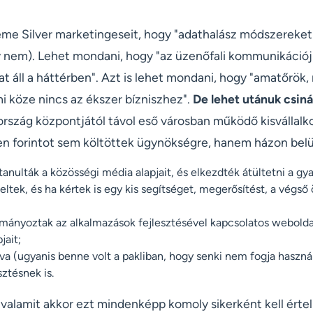
reme Silver marketingeseit, hogy "adathalász módszereket
y nem). Lehet mondani, hogy "az üzenőfali kommunikációj
t áll a háttérben". Azt is lehet mondani, hogy "amatőrök,
 köze nincs az ékszer bízniszhez".
De lehet utánuk csinál
ország központjától távol eső városban működő kisvállalko
len forintot sem költöttek ügynökségre, hanem házon belü
nulták a közösségi média alapjait, és elkezdték átültetni a gyak
eltek, és ha kértek is egy kis segítséget, megerősítést, a végső
lmányoztak az alkalmazások fejlesztésével kapcsolatos webolda
jait;
lva (ugyanis benne volt a pakliban, hogy senki nem fogja haszná
sztésnek is.
valamit akkor ezt mindenképp komoly sikerként kell értel