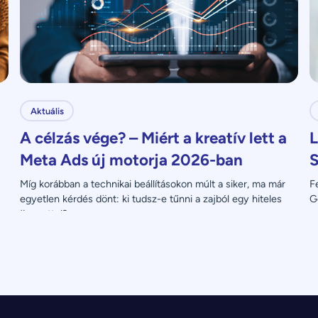
Aktuális
A célzás vége? – Miért a kreatív lett a
L
Meta Ads új motorja 2026-ban
S
Míg korábban a technikai beállításokon múlt a siker, ma már 
F
egyetlen kérdés dönt: ki tudsz-e tűnni a zajból egy hiteles 
G
üzenettel?