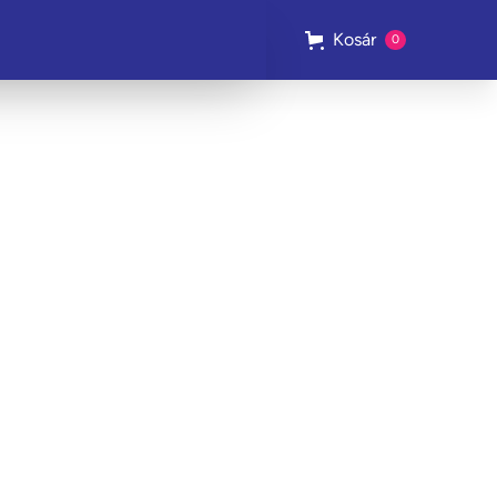
Kosár
0