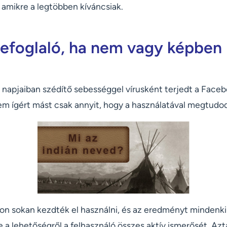
 amikre a legtöbben kíváncsiak.
efoglaló, ha nem vagy képben
 napjaiban szédítő sebességgel vírusként terjedt a Face
em ígért mást csak annyit, hogy a használatával megtudod
on sokan kezdték el használni, és az eredményt mindenki
e a lehetőségről a felhasználó összes aktív ismerősét. Azt