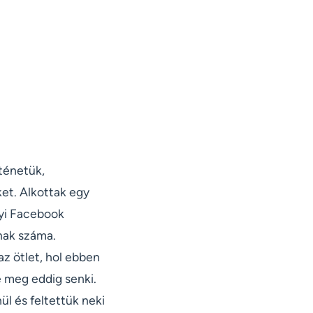
ténetük,
ket. Alkottak egy
nyi Facebook
nak száma.
az ötlet, hol ebben
e meg eddig senki.
ül és feltettük neki