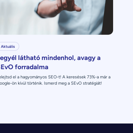
Aktuális
egyél látható mindenhol, avagy a
EvO forradalma
elejtsd el a hagyományos SEO-t! A keresések 73%-a már a 
oogle-ön kívül történik. Ismerd meg a SEvO stratégiát!