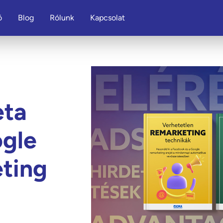
ó
Blog
Rólunk
Kapcsolat
eta
ogle
ting