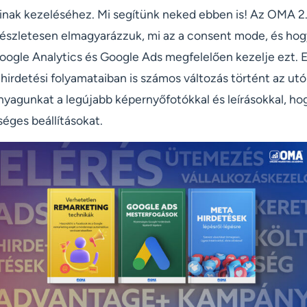
inak kezeléséhez. Mi segítünk neked ebben is! Az OMA 2.0
észletesen elmagyarázzuk, mi az a consent mode, és ho
Google Analytics és Google Ads megfelelően kezelje ezt. 
irdetési folyamataiban is számos változás történt az utó
anyagunkat a legújabb képernyőfotókkal és leírásokkal, h
éges beállításokat.