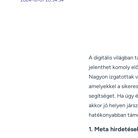
2024-10-07 20:34:54
A digitális világban
jelenthet komoly elő
Nagyon izgatottak v
amelyekkel a sikeres
segítséget. Ha úgy é
akkor jó helyen jár
hatékonyabban támog
1. Meta hirdetése