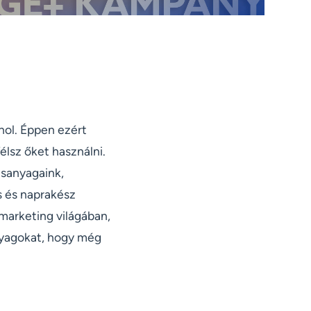
hol. Éppen ezért
élsz őket használni.
ásanyagaink,
s és naprakész
 marketing világában,
anyagokat, hogy még