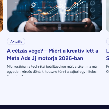
Aktuális
A célzás vége? – Miért a kreatív lett a
L
Meta Ads új motorja 2026-ban
S
Míg korábban a technikai beállításokon múlt a siker, ma már 
F
egyetlen kérdés dönt: ki tudsz-e tűnni a zajból egy hiteles 
G
üzenettel?