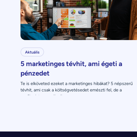
Aktuális
5 marketinges tévhit, ami égeti a
pénzedet
Te is elköveted ezeket a marketinges hibákat? 5 népszerű 
tévhit, ami csak a költségvetésedet emészti fel, de a 
profitodat nem növeli.