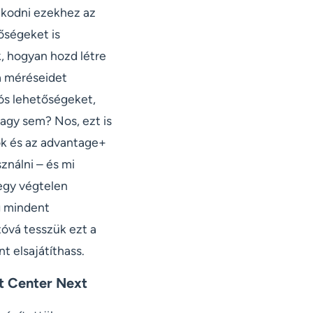
zkodni ezekhez az
tőségeket is
 hogyan hozd létre
 a méréseidet
ós lehetőségeket,
agy sem? Nos, ezt is
k és az advantage+
ználni – és mi
egy végtelen
g mindent
óvá tesszük ezt a
t elsajátíthass.
t Center Next