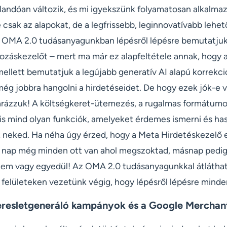
llandóan változik, és mi igyekszünk folyamatosan alkalma
 csak az alapokat, de a legfrissebb, leginnovatívabb lehe
 OMA 2.0 tudásanyagunkban lépésről lépésre bemutatjuk,
alkozáskezelőt – mert ma már ez alapfeltétele annak, hogy
ellett bemutatjuk a legújabb generatív AI alapú korrekci
ég jobbra hangolni a hirdetéseidet. De hogy ezek jók-e v
arázzuk! A költségkeret-ütemezés, a rugalmas formátumo
is mind olyan funkciók, amelyeket érdemes ismerni és has
neked. Ha néha úgy érzed, hogy a Meta Hirdetéskezelő 
yik nap még minden ott van ahol megszoktad, másnap pedi
nem vagy egyedül! Az OMA 2.0 tudásanyagunkkal átláthat
b felületeken vezetünk végig, hogy lépésről lépésre minden
eresletgeneráló kampányok és a Google Merchan