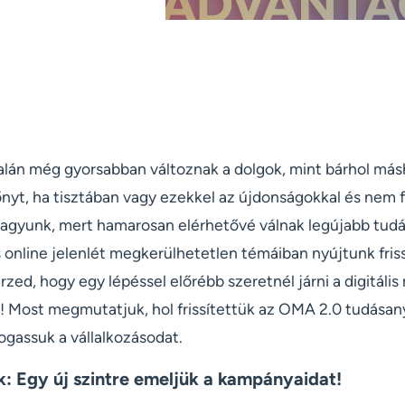
 talán még gyorsabban változnak a dolgok, mint bárhol más
nyt, ha tisztában vagy ezekkel az újdonságokkal és nem f
agyunk, mert hamarosan elérhetővé válnak legújabb tud
 online jelenlét megkerülhetetlen témáiban nyújtunk fris
rzed, hogy egy lépéssel előrébb szeretnél járni a digitális
sz! Most megmutatjuk, hol frissítettük az OMA 2.0 tudás
assuk a vállalkozásodat.
k: Egy új szintre emeljük a kampányaidat!