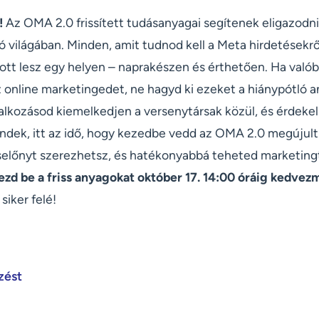
!
Az OMA 2.0 frissített tudásanyagai segítenek eligazodni
 világában. Minden, amit tudnod kell a Meta hirdetésekrő
 ott lesz egy helyen – naprakészen és érthetően. Ha való
z online marketingedet, ne hagyd ki ezeket a hiánypótló 
alkozásod kiemelkedjen a versenytársak közül, és érdekel
endek, itt az idő, hogy kezedbe vedd az OMA 2.0 megújult
éselőnyt szerezhetsz, és hatékonyabbá teheted marketin
ezd be a friss anyagokat október 17. 14:00 óráig kedve
siker felé!
zést