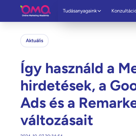
Tudásanyagaink
Konzultáci
Aktuális
Így használd a M
hirdetések, a Go
Ads és a Remarke
változásait