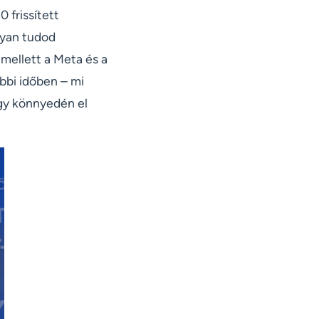
 frissített
gyan tudod
Emellett a Meta és a
bbi időben – mi
ogy könnyedén el