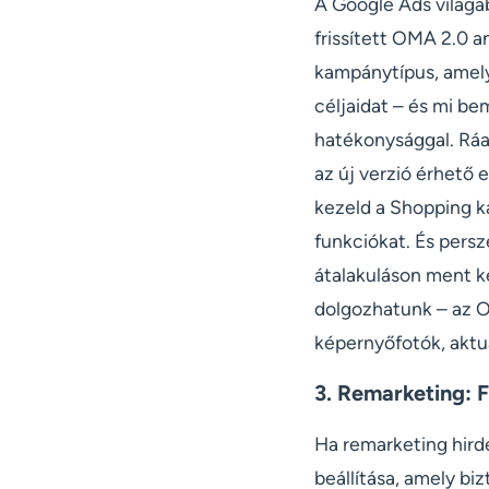
A Google Ads világá
frissített OMA 2.0 
kampánytípus, amely
céljaidat – és mi be
hatékonysággal. Ráa
az új verzió érhető 
kezeld a Shopping ka
funkciókat. És pers
átalakuláson ment ke
dolgozhatunk – az O
képernyőfotók, aktua
3. Remarketing: F
Ha remarketing hird
beállítása, amely bi