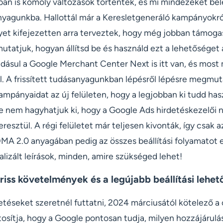
ban is komoly változások történtek, és mi mindezeket bel
anyagunkba. Hallottál már a Keresletgeneráló kampányokró
et kifejezetten arra terveztek, hogy még jobban támogas
mutatjuk, hogyan állítsd be és használd ezt a lehetőséget
dásul a Google Merchant Center Next is itt van, és most
el. A frissített tudásanyagunkban lépésről lépésre megmu
mpányaidat az új felületen, hogy a legjobban ki tudd hasz
ze nem hagyhatjuk ki, hogy a Google Ads hirdetéskezelői 
resztül. A régi felületet már teljesen kivonták, így csak a
MA 2.0 anyagában pedig az összes beállítási folyamatot e
lizált leírások, minden, amire szükséged lehet!
riss követelmények és a legújabb beállítási lehe
etéseket szeretnél futtatni, 2024 márciusától kötelező 
ztosítja, hogy a Google pontosan tudja, milyen hozzájárulá