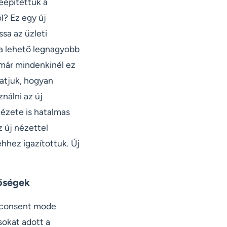
eépítettük a
l? Ez egy új
sa az üzleti
 a lehető legnagyobb
 már mindenkinél ez
tatjuk, hogyan
nálni az új
nézete is hatalmas
z új nézettel
hhez igazítottuk. Új
tőségek
a consent mode
sokat adott a