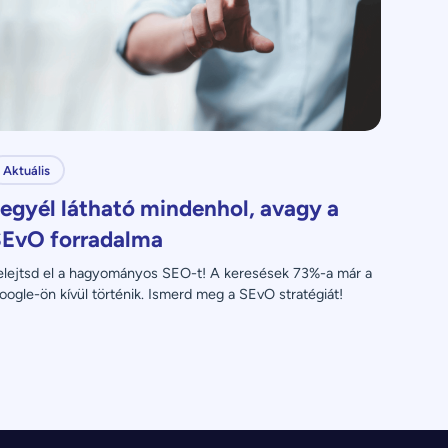
Aktuális
egyél látható mindenhol, avagy a
EvO forradalma
elejtsd el a hagyományos SEO-t! A keresések 73%-a már a 
oogle-ön kívül történik. Ismerd meg a SEvO stratégiát!