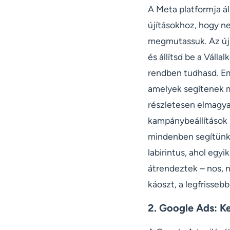
A Meta platformja á
újításokhoz, hogy ne
megmutassuk. Az új
és állítsd be a Váll
rendben tudhasd. Em
amelyek segítenek m
részletesen elmagy
kampánybeállítások 
mindenben segítünk 
labirintus, ahol eg
átrendeztek – nos, 
káoszt, a legfrisseb
2. Google Ads: K