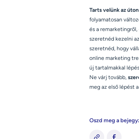
Tarts velünk az úton
folyamatosan változó
és a remarketingről,
szeretnéd kezelni a
szeretnéd, hogy váll
online marketing tr
új tartalmakkal lép
Ne várj tovább,
szer
meg az első lépést a 
Oszd meg a bejegy