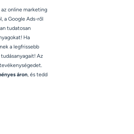
 az online marketing
l, a Google Ads-ről
ban tudatosan
anyagokat! Ha
nek a legfrissebb
 tudásanyagait! Az
gtevékenységedet.
zményes áron
, és tedd