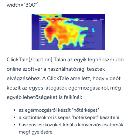
width="300"]
ClickTale[/caption] Talán az egyik legnépszerűbb
online szoftver a használhatósági tesztek
elvégzéséhez. A ClickTale amellett, hogy videót
készít az egyes látogatók egérmozgásairól, még
egyéb lehetőségeket is felkínál:
az egérmozgásról készít "hőtérképet"
a kattintásokról is képes "hőtérképet" készíteni
hasznos eszközöket kínál a konverziós csatornák
megfigyelésére