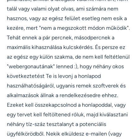
talál vagy valami olyat olvas, ami számára nem
hasznos, vagy az egész felület esetleg nem esik a
kezére, mert "nem a megszokott módon működik".
Tehát ennek a pár percnek, másodpercnek a
maximális kihasználása kulcskérdés. És persze ez
az egész egy külön szakma, de nem kell feltétlenül
"webergonautának" lenned :), hogy néhány okos
következtetést Te is levonj a honlapod
használhatóságáról, ugyanis remek szoftverek és
alkalmazások állnak a rendelkezésedre ehhez.
Ezeket kell összekapcsolnod a honlapoddal, vagy
egy tervet kell feltöltened róluk, majd kiválasztani
néhány tíz-száz tesztalanyt a potenciális
ügyfélkörödből. Nekik elküldesz e-mailen (vagy