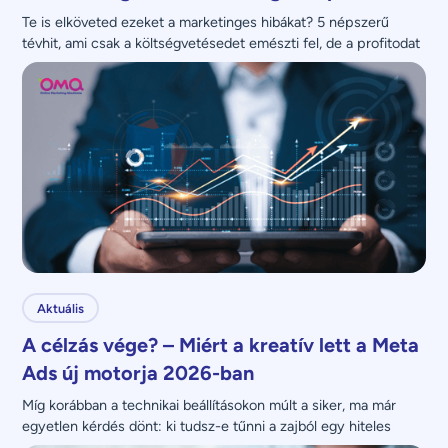
Te is elköveted ezeket a marketinges hibákat? 5 népszerű 
tévhit, ami csak a költségvetésedet emészti fel, de a profitodat 
nem növeli.
Aktuális
A célzás vége? – Miért a kreatív lett a Meta
Ads új motorja 2026-ban
Míg korábban a technikai beállításokon múlt a siker, ma már 
egyetlen kérdés dönt: ki tudsz-e tűnni a zajból egy hiteles 
üzenettel?