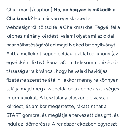
Chalkmark[/caption]
Na, de hogyan is működik a
Chalkmark?
Ha már van egy skicced a
webdesignról, töltsd fel a Chalkmarkba. Tegyél fel a
képhez néhány kérdést, valami olyat ami az oldal
használhatóságáról ad majd Neked bizonyítványt.
A itt a mellékelt képen például azt látod, ahogy (az
egyébként fiktív): BananaCom telekommunikációs
társaság arra kíváncsi, hogy ha valaki havidíjas
fizetésre szeretne átállni, akkor mennyire könnyen
találja majd meg a weboldalon az ehhez szükséges
információkat. A tesztalany először elolvassa a
kérdést, és amikor megértette, rákattinthat a
START gombra, és meglátja a tervezett designt, és
indul az időmérés is. A rendszer eközben egyrészt