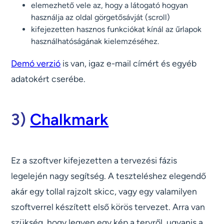
elemezhető vele az, hogy a látogató hogyan
használja az oldal görgetősávját (scroll)
kifejezetten hasznos funkciókat kínál az űrlapok
használhatóságának kielemzéséhez.
Demó verzió
is van, igaz e-mail címért és egyéb
adatokért cserébe.
3)
Chalkmark
Ez a szoftver kifejezetten a tervezési fázis
legelején nagy segítség. A teszteléshez elegendő
akár egy tollal rajzolt skicc, vagy egy valamilyen
szoftverrel készített első körös tervezet. Arra van
szükség, hogy legyen egy kép a tervről, ugyanis a