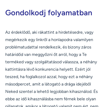
Gondolkodj folyamatban
Az érdeklődő, aki rákattint a hirdetésedre, vagy
megérkezik egy linkről a honlapodra valamilyen
problématudattal rendelkezik, és bizony záros
határidőd van meggyőzni őt arról, hogy a Te
terméked vagy szolgáltatásod válassza, a néhány
kattintásra lévő konkurencia helyett. Ezért jól
teszed, ha foglalkozol azzal, hogy ezt a néhány
másodpercet, amit a látogató a drága idejéből
Neked szentel a lehető legjobban kihasználod. És
ebbe az idő kihasználásba nem férnek bele olyan
pillanatok, amikor a látogató valamit nem ért, nem