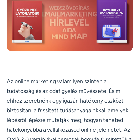
Az online marketing valamilyen szinten a
tudatosság és az odafigyelés művészete. És mi
ehhez szeretnénk egy igazán hatékony eszközt
biztosítani a frissített tudásanyagainkkal, amelyek
lépésről lépésre mutatják meg, hogyan teheted
hatékonyabbá a vállalkozásod online jelenlétét. Az
OMA 2.0 verziójával nemcsak hogy felfrissítettük a