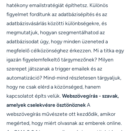
hatékony emailstratégiát építhetsz. Különös
figyelmet fordítunk az adatbázisépítés és az
adatbázisvásárlás közötti különbségekre, és
megmutatjuk, hogyan szegmentálhatod az
adatbázisodat úgy, hogy minden üzeneted a
megfelelő célközönséghez érkezzen. Mi a titka egy
igazán figyelemfelkeltő tárgymezőnek? Milyen
szerepet játszanak a trigger emailek és az
automatizáció? Mind-mind részletesen tárgyaljuk,
hogy ne csak elérd a közönséged, hanem
kapcsolatot építs velük.
Webszövegírás - szavak,
amelyek cselekvésre ösztönöznek
A
webszövegírás művészete ott kezdődik, amikor
megérted, hogy miért olvasnak az emberek online.