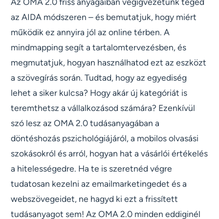
Az OMA 2.0 friss anyagaiban végigvezetünk téged
az AIDA módszeren – és bemutatjuk, hogy miért
működik ez annyira jól az online térben. A
mindmapping segít a tartalomtervezésben, és
megmutatjuk, hogyan használhatod ezt az eszközt
a szövegírás során. Tudtad, hogy az egyediség
lehet a siker kulcsa? Hogy akár új kategóriát is
teremthetsz a vállalkozásod számára? Ezenkívül
szó lesz az OMA 2.0 tudásanyagában a
döntéshozás pszichológiájáról, a mobilos olvasási
szokásokról és arról, hogyan hat a vásárlói értékelés
a hitelességedre. Ha te is szeretnéd végre
tudatosan kezelni az emailmarketingedet és a
webszövegeidet, ne hagyd ki ezt a frissített
tudásanyagot sem! Az OMA 2.0 minden eddiginél