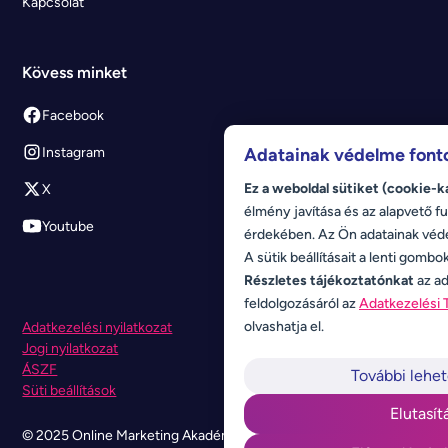
Kapcsolat
Kövess minket
Facebook
Instagram
Adatainak védelme font
Ez a weboldal sütiket (cookie-k
X
élmény javítása és az alapvető fu
Youtube
érdekében. Az Ön adatainak véd
A sütik beállításait a lenti gombo
Részletes tájékoztatónkat
az ad
feldolgozásáról az
Adatkezelési 
olvashatja el.
Adatkezelési nyilatkozat
Jogi nyilatkozat
ÁSZF
További lehe
Süti beállítások
Elutasít
© 2025 Online Marketing Akadémia. Minden jog fenntartva.