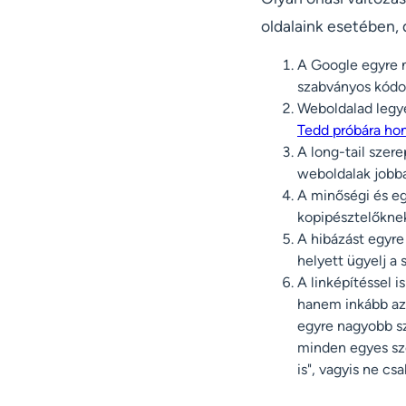
oldalaink esetében, 
A Google egyre n
szabványos kódo
Weboldalad legye
Tedd próbára hon
A long-tail szere
weboldalak jobba
A minőségi és eg
kopipésztelőkne
A hibázást egyre
helyett ügyelj a
A linképítéssel 
hanem inkább azt,
egyre nagyobb sz
minden egyes sze
is", vagyis ne cs