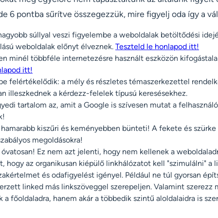
de 6 pontba sűrítve összegezzük, mire figyelj oda így a vá
agyobb súllyal veszi figyelembe a weboldalak betöltődési idejét
lású weboldalak előnyt élveznek.
Teszteld le honlapod itt!
n minél többféle internetezésre használt eszközön kifogástala
lapod itt!
pe felértékelődik: a mély és részletes témaszerkezettel rendelke
n illeszkednek a kérdezz-felelek típusú keresésekhez.
yedi tartalom az, amit a Google is szívesen mutat a felhasználó
k!
 hamarabb kiszűri és keményebben bünteti! A fekete és szürk
 szabályos megoldásokra!
is óvatosan! Ez nem azt jelenti, hogy nem kellenek a weboldalad
 hogy az organikusan kiépülő linkhálózatot kell "szimulálni" a l
akértelmet és odafigyelést igényel. Például ne túl gyorsan építs
rzett linked más linkszöveggel szerepeljen. Valamint szerezz 
ak a főoldaladra, hanem akár a többedik szintű aloldalaidra is sze