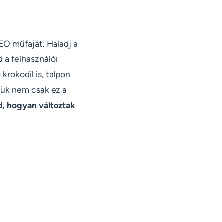
SEO műfaját. Haladj a
 a felhasználói
krokodil is, talpon
jük nem csak ez a
d, hogyan változtak