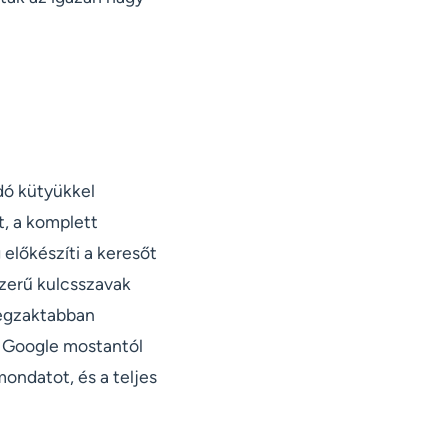
odó kütyükkel
t, a komplett
 előkészíti a keresőt
szerű kulcsszavak
 egzaktabban
A Google mostantól
ondatot, és a teljes