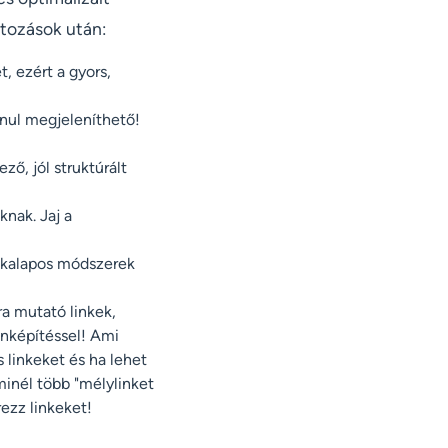
ltozások után:
, ezért a gyors,
nul megjeleníthető!
ző, jól struktúrált
knak. Jaj a
e kalapos módszerek
ra mutató linkek,
inképítéssel! Ami
 linkeket és ha lehet
minél több "mélylinket
rezz linkeket!