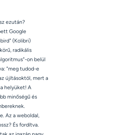
esz ezután?
pett Google
rd" (Kolibri)
körű, radikális
lgoritmus"-on belül
zva: "meg tudod-e
 újításoktól, mert a
 a helyüket! A
jobb minőségű és
embereknek.
le. Az a weboldal,
ssz? És fordítva.
ltak az igazán nagy