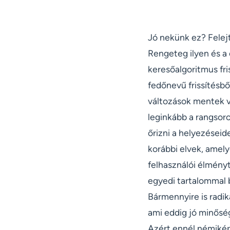
Jó nekünk ez? Felej
Rengeteg ilyen és a
keresőalgoritmus fri
fedőnevű frissítésből
változások mentek v
leginkább a rangsor
őrizni a helyezéseid
korábbi elvek, amely
felhasználói élményt
egyedi tartalommal b
Bármennyire is radiká
ami eddig jó minősé
Azért ennél némiképp