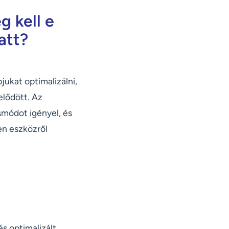
 kell e
att?
jukat optimalizálni,
elődött. Az
smódot igényel, és
en eszközről
és optimalizált