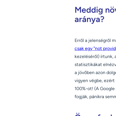
Meddig növ
aránya?
Erről a jelenségről 
csak egy "not provid
kezeléséről) írtunk
statisztikákat elnéz
a jövőben azon dolgo
vigyen végbe, ezért 
100%-ot! (A Google 
fogják, pánikra semmi