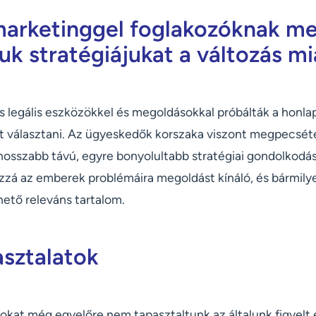
marketinggel foglakozóknak meg
uk stratégiájukat a változás mi
s legális eszközökkel és megoldásokkal próbálták a honlap
iát választani. Az ügyeskedők korszaka viszont megpecsét
 hosszabb távú, egyre bonyolultabb stratégiai gondolkodá
zzá az emberek problémáira megoldást kínáló, és bármily
ető releváns tartalom.
asztalatok
sokat még egyelőre nem tapasztaltunk az általunk figyelt 