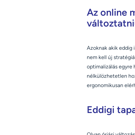
Az online 
változtatni
Azoknak akik eddig i
nem kell új stratég
optimalizálás egyre
nélkülözhetetlen ho
ergonomikusan elérh
Eddigi tap
Olyan óriási változá