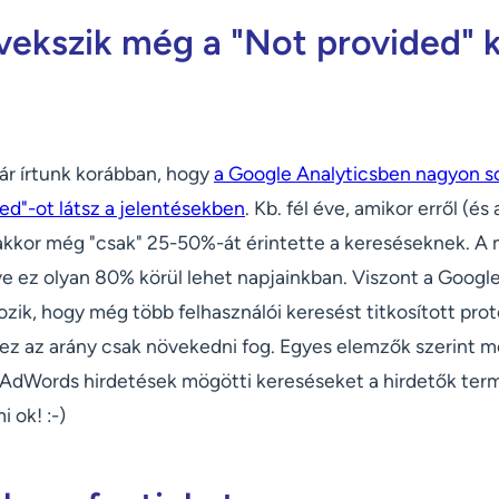
ekszik még a "Not provided" 
már írtunk korábban, hogy
a Google Analyticsben nagyon so
ed"-ot látsz a jelentésekben
. Kb. fél éve, amikor erről (é
, akkor még "csak" 25-50%-át érintette a kereséseknek. A
ve ez olyan 80% körül lehet napjainkban. Viszont a Googl
zik, hogy még több felhasználói keresést titkosított prot
ez az arány csak növekedni fog. Egyes elemzők szerint mé
AdWords hirdetések mögötti kereséseket a hirdetők term
 ok! :-)