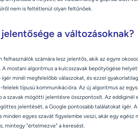
lről nem is feltétlenül olyan feltűnőek.
 jelentősége a változásoknak?
n felhasználók számára lesz jelentős, akik az egyre okos
t. A mostani algoritmus a kulcsszavak bepötyögése helyet
ígér minél megfelelőbb válaszokat, és ezzel gyakorlatilag
-felelek típusú kommunikációra. Az új algoritmus az egy
b a szavak mögötti jelentésre összpontosít. Az eddiginél
göttes jelentését, a Google pontosabb találatokat ígér. 
s minden egyes szavát figyelembe veszi, akár egy egész m
s, mintegy "értelmezve" a keresést.