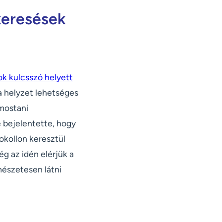
keresések
k kulcsszó helyett
s a helyzet lehetséges
 mostani
e bejelentette, hogy
okollon keresztül
g az idén elérjük a
észetesen látni