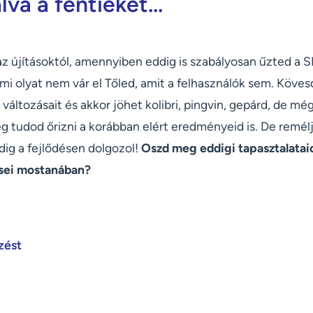
va a fentieket...
 az újításoktól, amennyiben eddig is szabályosan űzted a 
mi olyat nem vár el Tőled, amit a felhasználók sem. Kövesd
áltozásait és akkor jöhet kolibri, pingvin, gepárd, de még 
g tudod őrizni a korábban elért eredményeid is. De remél
dig a fejlődésen dolgozol!
Oszd meg eddigi tapasztalatai
sei mostanában?
zést