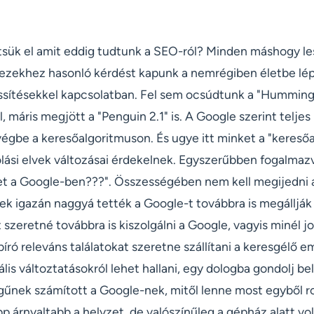
tsük el amit eddig tudtunk a SEO-ról? Minden máshogy l
 ezekhez hasonló kérdést kapunk a nemrégiben életbe lé
ssítésekkel kapcsolatban. Fel sem ocsúdtunk a "Hummingbi
, máris megjött a "Penguin 2.1" is. A Google szerint teljes 
égbe a keresőalgoritmuson. És ugye itt minket a "keresőa
olási elvek változásai érdekelnek. Egyszerűbben fogalma
et a Google-ben???". Összességében nem kell megijedni az
ek igazán naggyá tették a Google-t továbbra is megállják
 szeretné továbbra is kiszolgálni a Google, vagyis minél 
író releváns találatokat szeretne szállítani a keresgélő 
lis változtatásokról lehet hallani, egy dologba gondolj be
gűnek számított a Google-nek, mitől lenne most egyből ro
 árnyaltabb a helyzet, de valószínűleg a gépház alatt vo