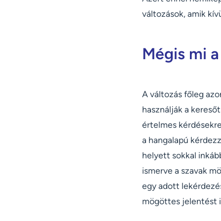
változások, amik kívü
Mégis mi a
A változás főleg azo
használják a kereső
értelmes kérdésekre 
a hangalapú kérdezz
helyett sokkal inkáb
ismerve a szavak mö
egy adott lekérdezé
mögöttes jelentést i