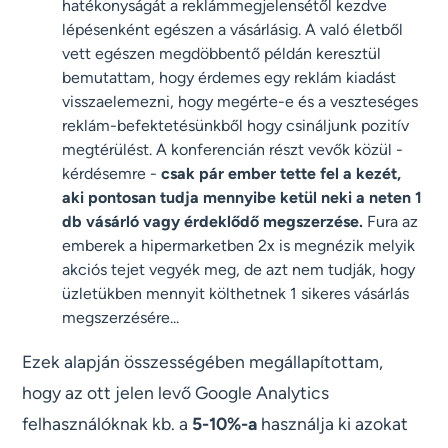
hatékonyságát a reklámmegjelensétől kezdve
lépésenként egészen a vásárlásig. A való életből
vett egészen megdöbbentő példán keresztül
bemutattam, hogy érdemes egy reklám kiadást
visszaelemezni, hogy megérte-e és a veszteséges
reklám-befektetésünkből hogy csináljunk pozitív
megtérülést. A konferencián részt vevők közül -
kérdésemre -
csak pár ember tette fel a kezét,
aki pontosan tudja mennyibe ketül neki a neten 1
db vásárló vagy érdeklődő megszerzése.
Fura az
emberek a hipermarketben 2x is megnézik melyik
akciós tejet vegyék meg, de azt nem tudják, hogy
üzletükben mennyit költhetnek 1 sikeres vásárlás
megszerzésére...
Ezek alapján összességében megállapítottam,
hogy az ott jelen levő Google Analytics
felhasználóknak kb. a
5-10%-a
használja ki azokat