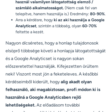
használ valamilyen látogatottság elemző /
számláló alkalmatosságot.
(Nem csak fel van
telepítve, hanem használja is.) Eredmény:
80-90%
.
Arra a kérdésre, hogy
ki az aki használja a Google
Analyticset
, szintén a többség, olyan
60-70%
feltette a kezét.
Nagyon dícséretes, hogy a honlap tulajdonosok
elsöprő többsége követi a honlapja látogatottságát
és a Google Analyticset is nagyon sokan
előszeretettel használják. Kifejezetten örültem
neki! Viszont most jön a feketeleves. A későbbi
kérdéseimből kiderült, hogy
alig akadt olyan
felhasználó, aki magabiztosan, profi módon ki is
használná a Google Analyticsben rejlő
lehetőségeket.
Az előadásom további