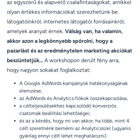
az egyszerű és alapvető csalafintaságokat, amikkel
olyan értékes információkat szerezhetünk be
látogatóinkról, internetes látogatói forrásainkról,
amelyek aranyat érnek.
Válság van, ha valamin,
akkor azon a legkönnyebb spórolni, hogy a
pazarlást és az eredménytelen marketing akciókat
beszüntetjük...
A workshopon derült fény arra,
hogy nagyon sokakat foglalkoztat:
A Google AdWords kampányok hatékonyságának
elemzése;
az AdWords és Analytics fiókok összekapcsolása;
a célteljesülésekhez kapcsolódó konverziós
csatornák beállítási lehetőségei;
és az a kérdés, hogy mi van akkor, ha több, mint 4
célt szeretnénk bemérni az Analyticsszel (ugyanis
gyárilag ennyi célt lehet meghatározni).