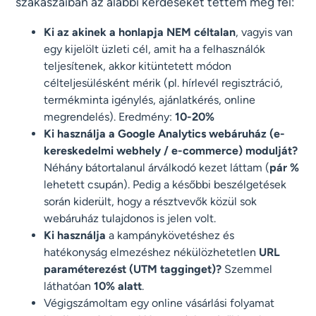
szakaszaiban az alábbi kérdéseket tettem még fel:
Ki az akinek a honlapja NEM céltalan
, vagyis van
egy kijelölt üzleti cél, amit ha a felhasználók
teljesítenek, akkor kitüntetett módon
célteljesülésként mérik (pl. hírlevél regisztráció,
termékminta igénylés, ajánlatkérés, online
megrendelés). Eredmény:
10-20%
Ki használja a Google Analytics webáruház (e-
kereskedelmi webhely / e-commerce) modulját?
Néhány bátortalanul árválkodó kezet láttam (
pár %
lehetett csupán). Pedig a későbbi beszélgetések
során kiderült, hogy a résztvevők közül sok
webáruház tulajdonos is jelen volt.
Ki használja
a kampánykövetéshez és
hatékonyság elmezéshez nékülözhetetlen
URL
paraméterezést (UTM tagginget)?
Szemmel
láthatóan
10% alatt
.
Végigszámoltam egy online vásárlási folyamat