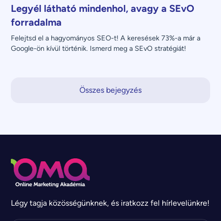
Legyél látható mindenhol, avagy a SEvO
forradalma
Felejtsd el a hagyományos SEO-t! A keresések 73%-a már a 
Google-ön kívül történik. Ismerd meg a SEvO stratégiát!
Összes bejegyzés
Légy tagja közösségünknek, és iratkozz fel hírlevelünkre!