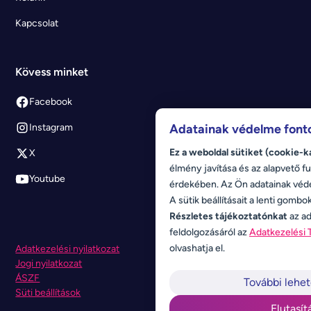
Kapcsolat
Kövess minket
Facebook
Adatainak védelme font
Instagram
Ez a weboldal sütiket (cookie-k
X
élmény javítása és az alapvető fu
Youtube
érdekében. Az Ön adatainak véd
A sütik beállításait a lenti gombo
Részletes tájékoztatónkat
az ad
feldolgozásáról az
Adatkezelési 
olvashatja el.
Adatkezelési nyilatkozat
Jogi nyilatkozat
ÁSZF
További lehe
Süti beállítások
Elutasít