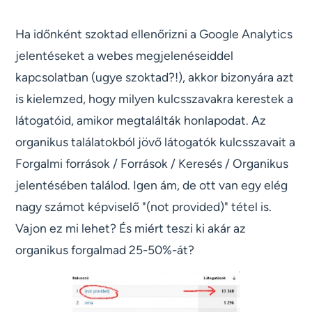
Ha időnként szoktad ellenőrizni a Google Analytics
jelentéseket a webes megjelenéseiddel
kapcsolatban (ugye szoktad?!), akkor bizonyára azt
is kielemzed, hogy milyen kulcsszavakra kerestek a
látogatóid, amikor megtalálták honlapodat. Az
organikus találatokból jövő látogatók kulcsszavait a
Forgalmi források / Források / Keresés / Organikus
jelentésében találod. Igen ám, de ott van egy elég
nagy számot képviselő "(not provided)" tétel is.
Vajon ez mi lehet? És miért teszi ki akár az
organikus forgalmad 25-50%-át?