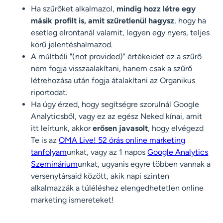
Ha szűrőket alkalmazol,
mindig hozz létre egy
másik profilt is, amit szűretlenül hagysz
, hogy ha
esetleg elrontanál valamit, legyen egy nyers, teljes
körű jelentéshalmazod.
A múltbéli "(not provided)" értékeidet ez a szűrő
nem fogja visszaalakítani, hanem csak a szűrő
létrehozása után fogja átalakítani az Organikus
riportodat.
Ha úgy érzed, hogy segítségre szorulnál Google
Analyticsből, vagy ez az egész Neked kínai, amit
itt leírtunk, akkor
erősen javasolt
, hogy elvégezd
Te is az
OMA Live! 52 órás online marketing
tanfolyam
unkat, vagy az 1 napos
Google Analytics
Szeminárium
unkat, ugyanis egyre többen vannak a
versenytársaid között, akik napi szinten
alkalmazzák a túléléshez elengedhetetlen online
marketing ismereteket!