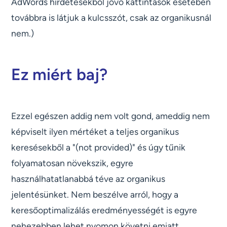
AdWords hirdetésekből jövő kattintások esetében
továbbra is látjuk a kulcsszót, csak az organikusnál
nem.)
Ez miért baj?
Ezzel egészen addig nem volt gond, ameddig nem
képviselt ilyen mértéket a teljes organikus
keresésekből a "(not provided)" és úgy tűnik
folyamatosan növekszik, egyre
használhatatlanabbá téve az organikus
jelentésünket. Nem beszélve arról, hogy a
keresőoptimalizálás eredményességét is egyre
nehezebben lehet nyomon követni emiatt.