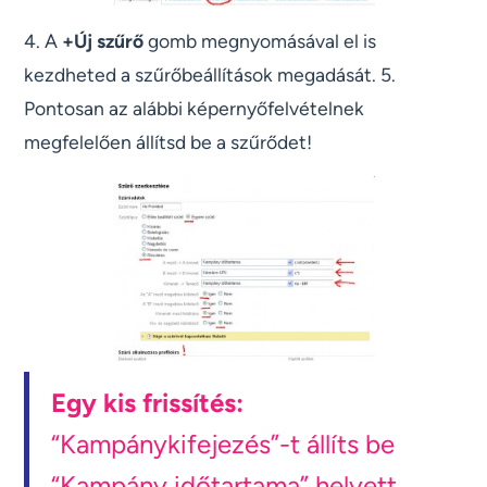
4. A
+Új szűrő
gomb megnyomásával el is
kezdheted a szűrőbeállítások megadását. 5.
Pontosan az alábbi képernyőfelvételnek
megfelelően állítsd be a szűrődet!
Egy kis frissítés:
“Kampánykifejezés”-t állíts be
“Kampány időtartama” helyett.