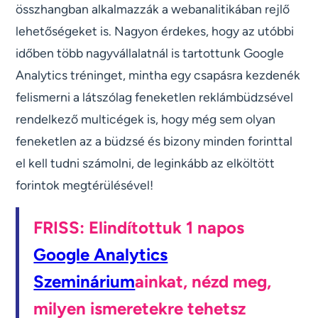
összhangban alkalmazzák a webanalitikában rejlő
lehetőségeket is. Nagyon érdekes, hogy az utóbbi
időben több nagyvállalatnál is tartottunk Google
Analytics tréninget, mintha egy csapásra kezdenék
felismerni a látszólag feneketlen reklámbüdzsével
rendelkező multicégek is, hogy még sem olyan
feneketlen az a büdzsé és bizony minden forinttal
el kell tudni számolni, de leginkább az elköltött
forintok megtérülésével!
FRISS: Elindítottuk 1 napos
Google Analytics
Szeminárium
ainkat, nézd meg,
milyen ismeretekre tehetsz