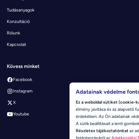
Tudásanyagok
Konzultáció
Rólunk
Kapcsolat
Kövess minket
Facebook
Adatainak védelme font
Instagram
Ez a weboldal sütiket (cookie-k
X
élmény javítása és az alapvető fu
Youtube
érdekében. Az Ön adatainak véd
A sütik beállításait a lenti gombo
Részletes tájékoztatónkat
az ad
feldolgozásáról az
Adatkezelési 