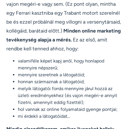
vajon megéri-e vagy sem. (Ez pont olyan, mintha
egy Ferrari kasztniba egy Trabant motort szerelnél
be és ezzel próbálnál meg villogni a versenytársaid,
kollégáid, barátaid előtt.)
Minden online marketing
tevékenység alapja a mérés.
Ez az első, amit
rendbe kell tenned ahhoz, hogy:
valamiféle képet kapj arról, hogy honlapod
mennyire népszerű;
mennyire szeretnek a látogatóid;
honnan származnak a látogatóid;
melyik látogatói forrás mennyire járul hozzá az
üzleti eredményekhez (és vajon megéri-e annyit
fizetni, amennyit eddig fizettél);
hol vannak az online folyamataid gyenge pontjai;
mi érdekli a látogatóidat...
Mindig elcsodálkozom, amikor ilyeneket hallok: