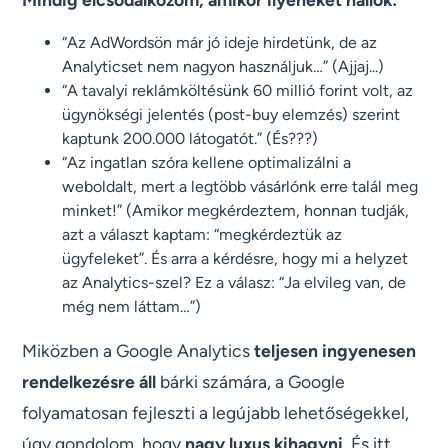
“Az AdWordsön már jó ideje hirdetünk, de az
Analyticset nem nagyon használjuk…” (Ajjaj...)
“A tavalyi reklámköltésünk 60 millió forint volt, az
ügynökségi jelentés (post-buy elemzés) szerint
kaptunk 200.000 látogatót.” (És???)
“Az ingatlan szóra kellene optimalizálni a
weboldalt, mert a legtöbb vásárlónk erre talál meg
minket!” (Amikor megkérdeztem, honnan tudják,
azt a választ kaptam: “megkérdeztük az
ügyfeleket”. És arra a kérdésre, hogy mi a helyzet
az Analytics-szel? Ez a válasz: “Ja elvileg van, de
még nem láttam…”)
Miközben a Google Analytics
teljesen ingyenesen
rendelkezésre áll
bárki számára, a Google
folyamatosan fejleszti a legújabb lehetőségekkel,
úgy gondolom, hogy
nagy luxus kihagyni
. És itt