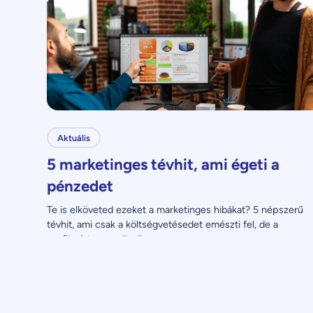
Aktuális
5 marketinges tévhit, ami égeti a
pénzedet
Te is elköveted ezeket a marketinges hibákat? 5 népszerű 
tévhit, ami csak a költségvetésedet emészti fel, de a 
profitodat nem növeli.