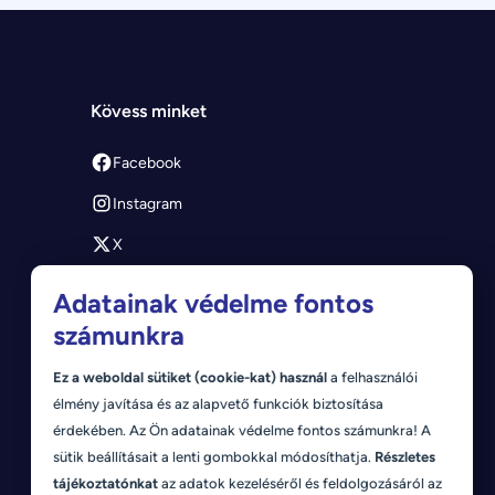
Kövess minket
Facebook
Instagram
X
Youtube
Adatainak védelme fontos
számunkra
Ez a weboldal sütiket (cookie-kat) használ
a felhasználói
élmény javítása és az alapvető funkciók biztosítása
érdekében. Az Ön adatainak védelme fontos számunkra! A
sütik beállításait a lenti gombokkal módosíthatja.
Részletes
tájékoztatónkat
az adatok kezeléséről és feldolgozásáról az