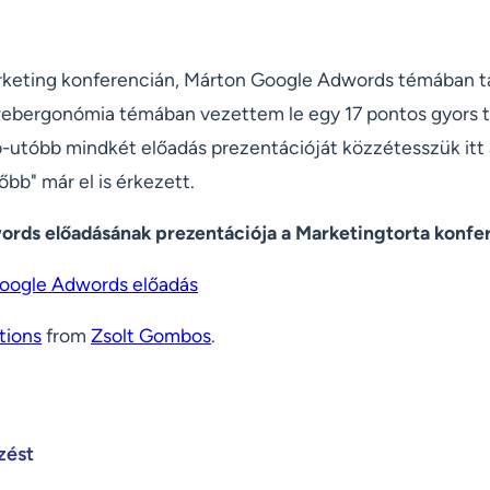
keting konferencián, Márton Google Adwords témában tar
webergonómia témában vezettem le egy 17 pontos gyors t
b-utóbb mindkét előadás prezentációját közzétesszük itt
őbb" már el is érkezett.
rds előadásának prezentációja a Marketingtorta konfe
 Google Adwords előadás
tions
from
Zsolt Gombos
.
zést