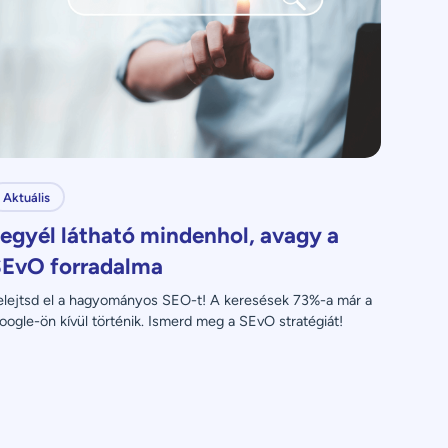
Aktuális
egyél látható mindenhol, avagy a
EvO forradalma
elejtsd el a hagyományos SEO-t! A keresések 73%-a már a 
oogle-ön kívül történik. Ismerd meg a SEvO stratégiát!