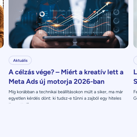
Aktuális
A célzás vége? – Miért a kreatív lett a
L
Meta Ads új motorja 2026-ban
S
Míg korábban a technikai beállításokon múlt a siker, ma már 
F
egyetlen kérdés dönt: ki tudsz-e tűnni a zajból egy hiteles 
G
üzenettel?