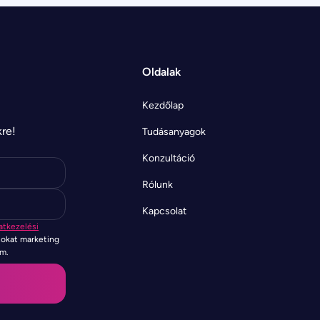
Oldalak
Kezdőlap
kre!
Tudásanyagok
Konzultáció
Rólunk
Kapcsolat
atkezelési
tokat marketing
em.