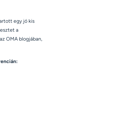
tott egy jó kis
esztet a
 az OMA blogjában,
rencián: