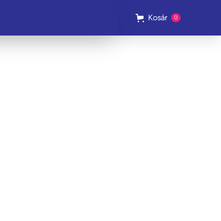
Kosár
0