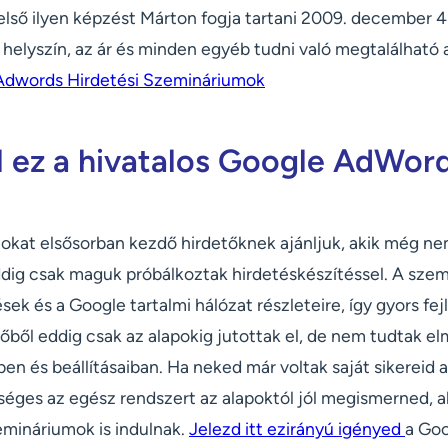
lső ilyen képzést Márton fogja tartani 2009. december 4
 a helyszín, az ár és minden egyéb tudni való megtalálható
Adwords Hirdetési Szemináriumok
l ez a hivatalos Google AdWor
okat elsősorban kezdő hirdetőknek ajánljuk, akik még ne
ig csak maguk próbálkoztak hirdetéskészítéssel. A szem
sek és a Google tartalmi hálózat részleteire, így gyors fej
rőből eddig csak az alapokig jutottak el, de nem tudtak e
en és beállításaiban. Ha neked már voltak saját sikereid 
éges az egész rendszert az alapoktól jól megismerned, ak
mináriumok is indulnak.
Jelezd itt ezirányú igényed
a Goo