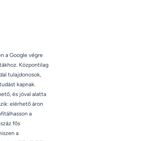
n a Google végre
istákhoz. Központilag
dal tulajdonosok,
tudást kapnak.
tő, és jóval alatta
zik: elérhető áron
fitálhasson a
száz fős
hiszen a