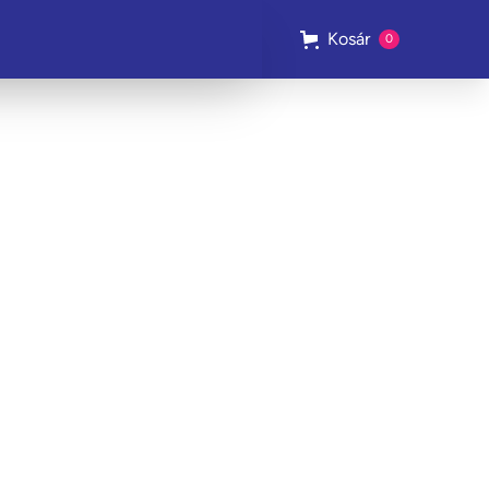
Kosár
0