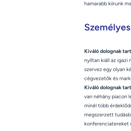
hamarabb kiírunk ma
Személyes
Kiváló dolognak tar
nyíltan kiáll az igaz
szervez egy olyan ké
cégvezetők és marke
Kiváló dolognak ta
van néhány piacon l
minél több érdeklődő
megszerzett tudásb
konferenciatereket 