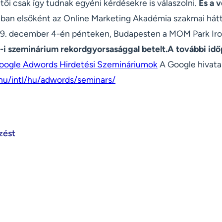
ői csak így tudnak egyéni kérdésekre is válaszolni.
És a 
an elsőként az Online Marketing Akadémia szakmai hátt
. december 4-én pénteken, Budapesten a MOM Park Ir
i szeminárium rekordgyorsasággal betelt.A további idő
oogle Adwords Hirdetési Szemináriumok
A Google hivatal
hu/intl/hu/adwords/seminars/
zést