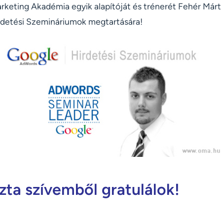
keting Akadémia egyik alapítóját és trénerét Fehér Márto
detési Szemináriumok megtartására!
szta szívemből gratulálok!