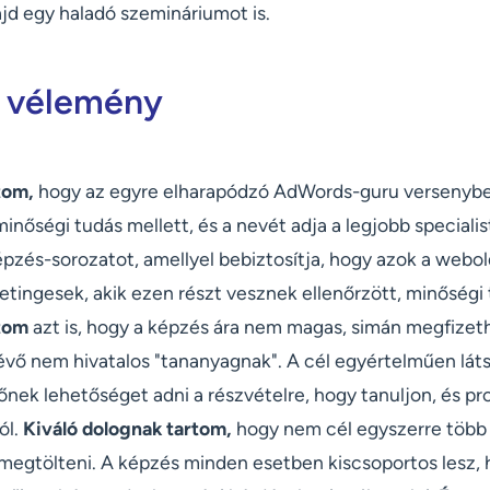
jd egy haladó szemináriumot is.
 vélemény
tom,
hogy az egyre elharapódzó AdWords-guru versenybe
i minőségi tudás mellett, és a nevét adja a legjobb special
pzés-sorozatot, amellyel bebiztosítja, hogy azok a webol
tingesek, akik ezen részt vesznek ellenőrzött, minőségi 
rtom
azt is, hogy a képzés ára nem magas, simán megfizethe
évő nem hivatalos "tananyagnak". A cél egyértelműen láts
nek lehetőséget adni a részvételre, hogy tanuljon, és pro
ól.
Kiváló dolognak tartom,
hogy nem cél egyszerre több 
megtölteni. A képzés minden esetben kiscsoportos lesz, 