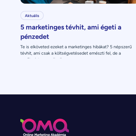
Aktuális
5 marketinges tévhit, ami égeti a
pénzedet
Te is elköveted ezeket a marketinges hibákat? 5 népszerű 
tévhit, ami csak a költségvetésedet emészti fel, de a 
profitodat nem növeli.