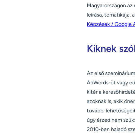
Magyarországon az e
leírása, tematikája,
Képzések / Google 
Kiknek szó
Az első szeminárium
AdWords-öt vagy edd
kitér a keresőhirdeté
azoknak is, akik öne
további lehetőségeib
úgy érzed nem szüks
2010-ben haladó sze