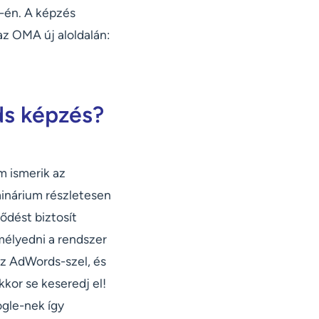
-én. A képzés
 az OMA új aloldalán:
ds képzés?
m ismerik az
inárium részletesen
lődést biztosít
lmélyedni a rendszer
az AdWords-szel, és
kor se keseredj el!
gle-nek így