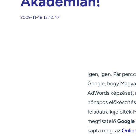
Akadémián!
2009-11-18 13:12:47
Igen, igen. Pár perc
Google, hogy Magyaro
AdWords képzését, 
hónapos előkészítés
feladatra kijelölték
megtisztelő
Google
kapta meg: az
Onlin