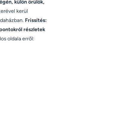
végén, külön örülök,
erével kerül
odaházban.
Frissítés:
pontokról részletek
os oldala erről: