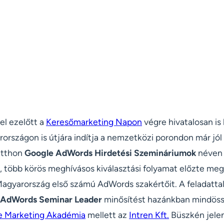
cel ezelőtt a
Keresőmarketing Napon
végre hivatalosan is
rszágon is útjára indítja a nemzetközi porondon már jól 
itthon
Google AdWords Hirdetési Szemináriumok
néven 
, több körös meghívásos kiválasztási folyamat előzte meg
 Magyarország első számú AdWords szakértőit. A feladattal
 AdWords Seminar Leader
minősítést hazánkban mindössz
e Marketing Akadémia
mellett az
Intren Kft.
Büszkén jele