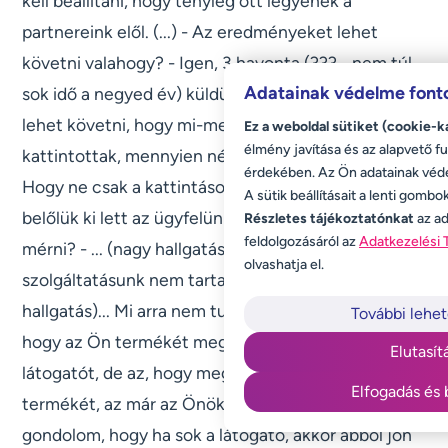
kell beállítani, hogy tényleg ott legyenek a
partnereink elől. (...) - Az eredményeket lehet
követni valahogy? - Igen, 3 havonta (??? - nem túl
Adatainak védelme font
sok idő a negyed év) küldünk statisztikát és ott
lehet követni, hogy mi-merre... Mennyien
Ez a weboldal sütiket (cookie-k
élmény javítása és az alapvető fu
kattintottak, mennyien nézték meg, satöbbi... -
érdekében. Az Ön adatainak véd
Hogy ne csak a kattintásokat mérjük, hanem hogy
A sütik beállításait a lenti gombo
belőlük ki lett az ügyfelünk, azt van lehetőség
Részletes tájékoztatónkat
az ad
feldolgozásáról az
Adatkezelési 
mérni? - ... (nagy hallgatás)... Hát ezt a mi
olvashatja el.
szolgáltatásunk nem tartalmazza. ... (újabb nagy
hallgatás)... Mi arra nem tudunk garanciát vállalni,
További lehe
hogy az Ön termékét megveszik. Mi visszük a
Elutasít
látogatót, de az, hogy meg is veszik-e az Önök
Elfogadás és 
termékét, az már az Önök ajánlatától függ. Én azt
gondolom, hogy ha sok a látogató, akkor abból jön