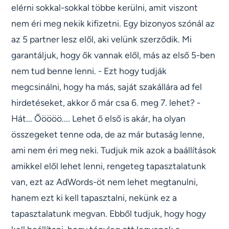
elérni sokkal-sokkal többe kerülni, amit viszont
nem éri meg nekik kifizetni. Egy bizonyos szónál az
az 5 partner lesz elől, aki velünk szerződik. Mi
garantáljuk, hogy ők vannak elől, más az első 5-ben
nem tud benne lenni. - Ezt hogy tudják
megcsinálni, hogy ha más, saját szakállára ad fel
hirdetéseket, akkor ő már csa 6. meg 7. lehet? -
Hát... Őöööö.... Lehet ő első is akár, ha olyan
összegeket tenne oda, de az már butaság lenne,
ami nem éri meg neki. Tudjuk mik azok a baállítások
amikkel elől lehet lenni, rengeteg tapasztalatunk
van, ezt az AdWords-öt nem lehet megtanulni,
hanem ezt ki kell tapasztalni, nekünk ez a
tapasztalatunk megvan. Ebből tudjuk, hogy hogy