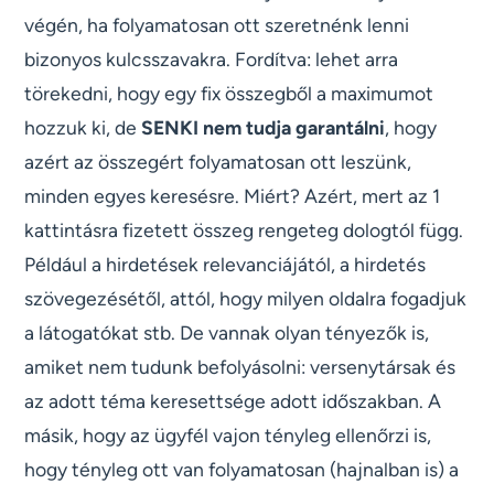
végén, ha folyamatosan ott szeretnénk lenni
bizonyos kulcsszavakra. Fordítva: lehet arra
törekedni, hogy egy fix összegből a maximumot
hozzuk ki, de
SENKI nem tudja garantálni
, hogy
azért az összegért folyamatosan ott leszünk,
minden egyes keresésre. Miért? Azért, mert az 1
kattintásra fizetett összeg rengeteg dologtól függ.
Például a hirdetések relevanciájától, a hirdetés
szövegezésétől, attól, hogy milyen oldalra fogadjuk
a látogatókat stb. De vannak olyan tényezők is,
amiket nem tudunk befolyásolni: versenytársak és
az adott téma keresettsége adott időszakban. A
másik, hogy az ügyfél vajon tényleg ellenőrzi is,
hogy tényleg ott van folyamatosan (hajnalban is) a