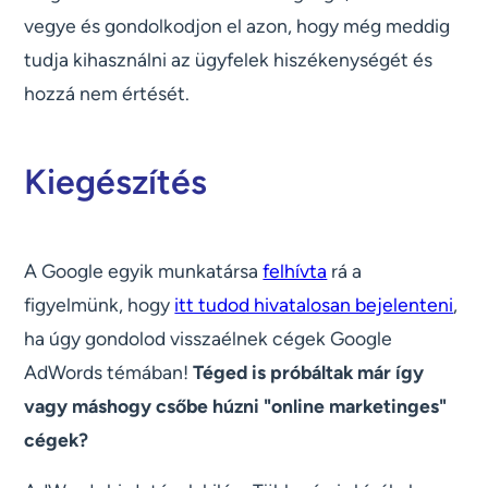
vegye és gondolkodjon el azon, hogy még meddig
tudja kihasználni az ügyfelek hiszékenységét és
hozzá nem értését.
Kiegészítés
A Google egyik munkatársa
felhívta
rá a
figyelmünk, hogy
itt tudod hivatalosan bejelenteni
,
ha úgy gondolod visszaélnek cégek Google
AdWords témában!
Téged is próbáltak már így
vagy máshogy csőbe húzni "online marketinges"
cégek?