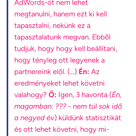
AdWords-öt nem lehet
megtanulni, hanem ezt ki kell
tapasztalni, nekünk ez a
tapasztalatunk megvan. Ebből
tudjuk, hogy hogy kell beállítani,
hogy tényleg ott legyenek a
partnereink elől. (...)
Én:
Az
eredményeket lehet követni
valahogy?
Ő:
Igen, 3 havonta (
Én,
magamban: ??? - nem túl sok idő
a negyed év
) küldünk statisztikát
és ott lehet követni, hogy mi-