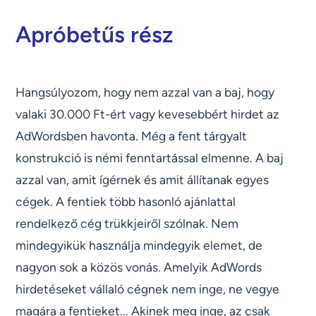
Apróbetűs rész
Hangsúlyozom, hogy nem azzal van a baj, hogy
valaki 30.000 Ft-ért vagy kevesebbért hirdet az
AdWordsben havonta. Még a fent tárgyalt
konstrukció is némi fenntartással elmenne. A baj
azzal van, amit ígérnek és amit állítanak egyes
cégek. A fentiek több hasonló ajánlattal
rendelkező cég trükkjeiről szólnak. Nem
mindegyikük használja mindegyik elemet, de
nagyon sok a közös vonás. Amelyik AdWords
hirdetéseket vállaló cégnek nem inge, ne vegye
magára a fentieket... Akinek meg inge, az csak