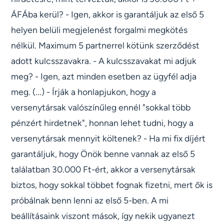
ÁFÁba kerül? - Igen, akkor is garantáljuk az első 5
helyen belüli megjelenést forgalmi megkötés
nélkül. Maximum 5 partnerrel kötünk szerződést
adott kulcsszavakra. - A kulcsszavakat mi adjuk
meg? - Igen, azt minden esetben az ügyfél adja
meg. (...) - Írják a honlapjukon, hogy a
versenytársak valószínűleg ennél "sokkal több
pénzért hirdetnek", honnan lehet tudni, hogy a
versenytársak mennyit költenek? - Ha mi fix díjért
garantáljuk, hogy Önök benne vannak az első 5
találatban 30.000 Ft-ért, akkor a versenytársak
biztos, hogy sokkal többet fognak fizetni, mert ők is
próbálnak benn lenni az első 5-ben. A mi
beállításaink viszont mások, így nekik ugyanezt