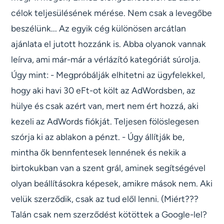
célok teljesülésének mérése. Nem csak a levegőbe
beszélünk... Az egyik cég különösen arcátlan
ajánlata el jutott hozzánk is. Abba olyanok vannak
leírva, ami már-már a vérlázító kategóriát súrolja.
Úgy mint: - Megpróbálják elhitetni az ügyfelekkel,
hogy aki havi 30 eFt-ot költ az AdWordsben, az
hülye és csak azért van, mert nem ért hozzá, aki
kezeli az AdWords fiókját. Teljesen fölöslegesen
szórja ki az ablakon a pénzt. - Úgy állítják be,
mintha ők bennfentesek lennének és nekik a
birtokukban van a szent grál, aminek segítségével
olyan beállításokra képesek, amikre mások nem. Aki
velük szerződik, csak az tud elől lenni. (Miért???
Talán csak nem szerződést kötöttek a Google-lel?