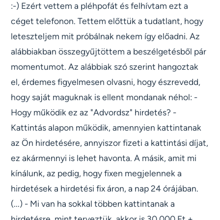
:-) Ezért vettem a pléhpofát és felhívtam ezt a
céget telefonon. Tettem előttük a tudatlant, hogy
leteszteljem mit próbálnak nekem így előadni. Az
alábbiakban összegyűjtöttem a beszélgetésből pár
momentumot. Az alábbiak szó szerint hangoztak
el, érdemes figyelmesen olvasni, hogy észrevedd,
hogy saját maguknak is ellent mondanak néhol: -
Hogy működik ez az "Advordsz" hirdetés? -
Kattintás alapon működik, amennyien kattintanak
az Ön hirdetésére, annyiszor fizeti a kattintási díjat,
ez akármennyi is lehet havonta. A másik, amit mi
kínálunk, az pedig, hogy fixen megjelennek a
hirdetések a hirdetési fix áron, a nap 24 órájában.
(...) - Mi van ha sokkal többen kattintanak a
hirdetésre, mint terveztük, akkor is 30.000 Ft +