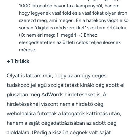
1000 látogatód havonta a kampányból, hanem
hogy legyenek vásárlóid és a vásárlókat olyan áron
szerezd meg, ami megéri. Én a hatékonyságot első
sorban "digitális módszerekkel" szoktam értékelni.
(0: nem éri meg; 1: megéri :-) Ehhez
elengedhetetlen az üzleti célok teljesülésének
mérése.
+1 trükk
Olyat is láttam már, hogy az amúgy céges
tudakozó jellegű szolgáltatást kínáló cég adott el
pluszban még AdWords hirdetéseket is. A
hirdetéseknél viszont nem a hirdető cég
weboldalára futottak a látogatók kattintás után,
hanem a saját cégadatbázisában az adott cég
aloldalára. (Pedig a kiszúrt cégnek volt saját