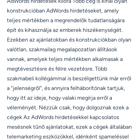
AdWords hirdetések kilóra Több cég is kínál olyan
konstrukcióban AdWords hirdetéseket, amely
teljes mértékben a megrendelők tudatlanságára
épít és kihasználja az emberek hiszékenységét.
Ezekben az ajánlatokban és konstrukciókban olyan
valótlan, szakmailag megalapozatlan állítások
vannak, amelyek teljes mértékben alkalmasak a
megtévesztésre és félre vezetésre. Több
szakmabeli kollégámmal is beszélgettünk már erről
a "jelenségről", és annyira felháborítónak tartjuk,
hogy itt az ideje, hogy valaki megírja erről a
véleményét. Nézzük csak, hogy dolgoznak ezek a
cégek Az AdWords hirdetésekkel kapcsolatos
mesésnek tűnő ajánlatokat, ezek a cégek általában
telemarketing eszközökkel, idénként spameléssel