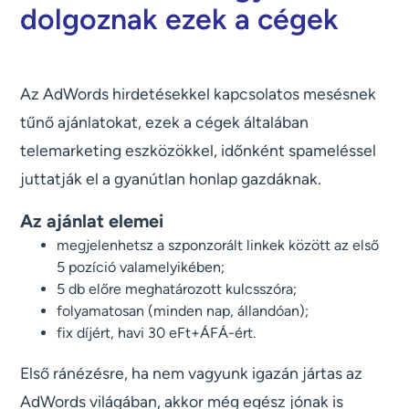
dolgoznak ezek a cégek
Az AdWords hirdetésekkel kapcsolatos mesésnek
tűnő ajánlatokat, ezek a cégek általában
telemarketing eszközökkel, időnként spameléssel
juttatják el a gyanútlan honlap gazdáknak.
Az ajánlat elemei
megjelenhetsz a szponzorált linkek között az első
5 pozíció valamelyikében;
5 db előre meghatározott kulcsszóra;
folyamatosan (minden nap, állandóan);
fix díjért, havi 30 eFt+ÁFÁ-ért.
Első ránézésre, ha nem vagyunk igazán jártas az
AdWords világában, akkor még egész jónak is