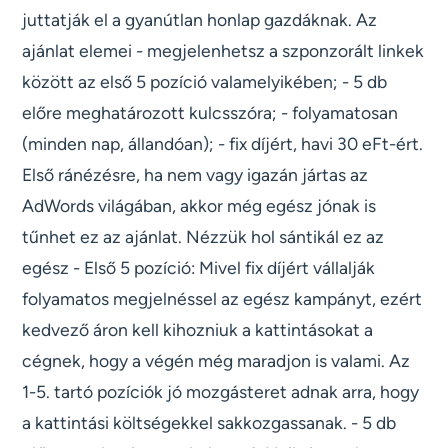
juttatják el a gyanútlan honlap gazdáknak. Az
ajánlat elemei - megjelenhetsz a szponzorált linkek
között az első 5 pozíció valamelyikében; - 5 db
előre meghatározott kulcsszóra; - folyamatosan
(minden nap, állandóan); - fix díjért, havi 30 eFt-ért.
Első ránézésre, ha nem vagy igazán jártas az
AdWords világában, akkor még egész jónak is
tűnhet ez az ajánlat. Nézzük hol sántikál ez az
egész - Első 5 pozíció: Mivel fix díjért vállalják
folyamatos megjelnéssel az egész kampányt, ezért
kedvező áron kell kihozniuk a kattintásokat a
cégnek, hogy a végén még maradjon is valami. Az
1-5. tartó pozíciók jó mozgásteret adnak arra, hogy
a kattintási költségekkel sakkozgassanak. - 5 db