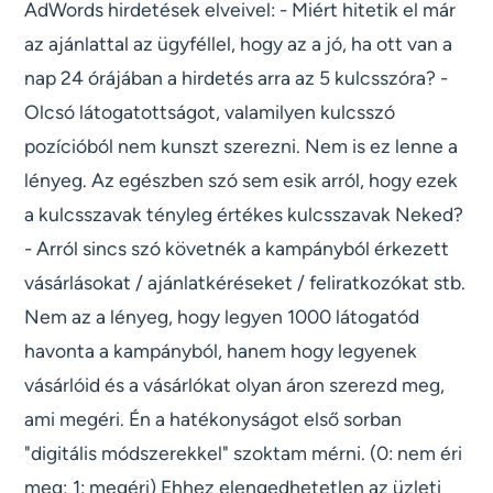
AdWords hirdetések elveivel: - Miért hitetik el már
az ajánlattal az ügyféllel, hogy az a jó, ha ott van a
nap 24 órájában a hirdetés arra az 5 kulcsszóra? -
Olcsó látogatottságot, valamilyen kulcsszó
pozícióból nem kunszt szerezni. Nem is ez lenne a
lényeg. Az egészben szó sem esik arról, hogy ezek
a kulcsszavak tényleg értékes kulcsszavak Neked?
- Arról sincs szó követnék a kampányból érkezett
vásárlásokat / ajánlatkéréseket / feliratkozókat stb.
Nem az a lényeg, hogy legyen 1000 látogatód
havonta a kampányból, hanem hogy legyenek
vásárlóid és a vásárlókat olyan áron szerezd meg,
ami megéri. Én a hatékonyságot első sorban
"digitális módszerekkel" szoktam mérni. (0: nem éri
meg; 1: megéri) Ehhez elengedhetetlen az üzleti