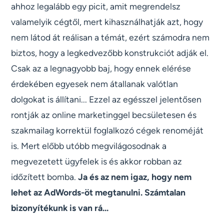
ahhoz legalább egy picit, amit megrendelsz
valamelyik cégtől, mert kihasználhatják azt, hogy
nem látod át reálisan a témát, ezért számodra nem
biztos, hogy a legkedvezőbb konstrukciót adják el.
Csak az a legnagyobb baj, hogy ennek elérése
érdekében egyesek nem átallanak valótlan
dolgokat is állítani... Ezzel az egésszel jelentősen
rontják az online marketinggel becsületesen és
szakmailag korrektül foglalkozó cégek renoméját
is. Mert előbb utóbb megvilágosodnak a
megvezetett ügyfelek is és akkor robban az
időzített bomba.
Ja és az nem igaz, hogy nem
lehet az AdWords-öt megtanulni. Számtalan
bizonyítékunk is van rá...