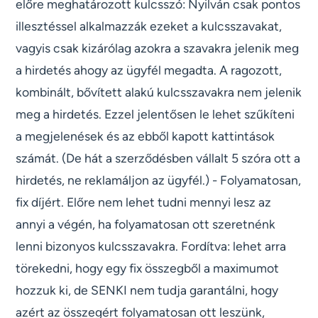
előre meghatározott kulcsszó: Nyilván csak pontos
illesztéssel alkalmazzák ezeket a kulcsszavakat,
vagyis csak kizárólag azokra a szavakra jelenik meg
a hirdetés ahogy az ügyfél megadta. A ragozott,
kombinált, bővített alakú kulcsszavakra nem jelenik
meg a hirdetés. Ezzel jelentősen le lehet szűkíteni
a megjelenések és az ebből kapott kattintások
számát. (De hát a szerződésben vállalt 5 szóra ott a
hirdetés, ne reklamáljon az ügyfél.) - Folyamatosan,
fix díjért. Előre nem lehet tudni mennyi lesz az
annyi a végén, ha folyamatosan ott szeretnénk
lenni bizonyos kulcsszavakra. Fordítva: lehet arra
törekedni, hogy egy fix összegből a maximumot
hozzuk ki, de SENKI nem tudja garantálni, hogy
azért az összegért folyamatosan ott leszünk,