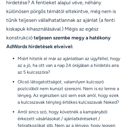
hirdetése? A fentieket alapul véve, néhány
különösen pörgős témától eltekintve, még nem is
tűnik teljesen vállalhatatlannak az ajánlat (a fenti
kiskapuk kihasználásával.) Mégis az egész
konstrukció
teljesen szembe megy a hatékony
AdWords hirdetések elveivel:
Miért hitetik el már az ajánlatban az ügyféllel, hogy
az a jó, ha ott van a nap 24 órájában a hirdetés arra
az 5 kulcsszóra?
Olcsó látogatottságot, valamilyen kulcsszó
pozícióból nem kunszt szerezni. Nem is ez lenne a
lényeg. Az egészben szó sem esik arról, hogy ezek
a kulcsszavak tényleg értékes kulcsszavak Neked?
Arról sincs szó, hogy követnék a kampányból
érkezett vásárlásokat / ajánlatkéréseket /
feliratkozókat stb. Nem az a lényeg, hogy legyen