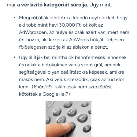
már
a vérlázító kategóriát súrolja
. Úgy mint:
Megpróbálják elhitetni a leendő ügyfelekkel, hogy
aki több mint havi 30.000 Ft-ot költ az
AdWordsben, az hülye és csak azért van, mert nem
ért hozzá, aki kezeli az AdWords fiókját. Teljesen
fölöslegesen szórja ki az ablakon a pénzt.
Úgy állítják be, mintha ők bennfentesek lennének
és nekik a birtokukban van a szent grál, aminek
segítségével olyan beállításokra képesek, amikre
mások nem. Aki velük szerződik, csak az tud elől
lenni. (Miért??? Talán csak nem szerződést
kötöttek a Google-lel?)