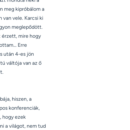
én meg kipróbálom a
van vele. Karcsi ki
agyon meglepődött.
t érzett, mire hogy
tottam… Erre
as után 4-es jön
ú váltója van az ő
t.
ája, hiszen, a
pos konferenciák,
, hogy ezek
i a világot, nem tud