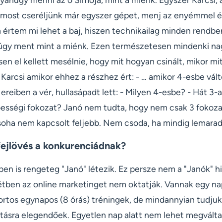
, most cseréljünk már egyszer gépet, menj az enyémmel 
értem mi lehet a baj, hiszen technikailag minden rendben 
núgy ment mint a miénk. Ezen természetesen mindenki n
sen el kellett mesélnie, hogy mit hogyan csinált, mikor mi
 Karcsi amikor ehhez a részhez ért: - … amikor 4-esbe vál
reiben a vér, hullasápadt lett: - Milyen 4-esbe? - Hát 3-
ességi fokozat? Janó nem tudta, hogy nem csak 3 fokozat
soha nem kapcsolt feljebb. Nem csoda, ha mindig lemarad
fejlövés a konkurenciádnak?
en is rengeteg "Janó" létezik. Ez persze nem a "Janók" hib
étben az online marketinget nem oktatják. Vannak egy na
ortos egynapos (8 órás) tréningek, de mindannyian tudjuk
tásra elegendőek. Egyetlen nap alatt nem lehet megváltan