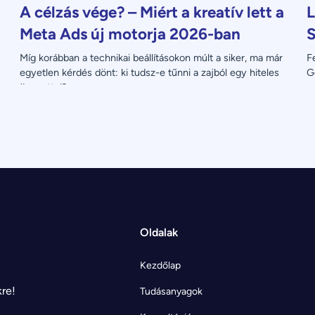
A célzás vége? – Miért a kreatív lett a
L
Meta Ads új motorja 2026-ban
S
Míg korábban a technikai beállításokon múlt a siker, ma már 
F
egyetlen kérdés dönt: ki tudsz-e tűnni a zajból egy hiteles 
G
üzenettel?
Oldalak
Kezdőlap
kre!
Tudásanyagok