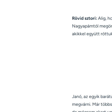
Rövid sztori:
Alig, h
Nagyapámtól megörö
akikkel együtt róttu
Janó, az egyik barát
megvárni. Már többs
de mégsem akart ugy