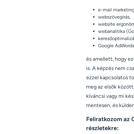
e-mail marketing
webszövegírás,
website ergonóm
webanalitika (Go
keresőoptimalizá
Google AdWords 
és amellett, hogy e
is. A képzés nem csa
ezzel kapcsolatos to
meg az elsők között, 
kíváncsi vagy mi kés
mentesen, és küldeni
Feliratkozom az 
részletekre: