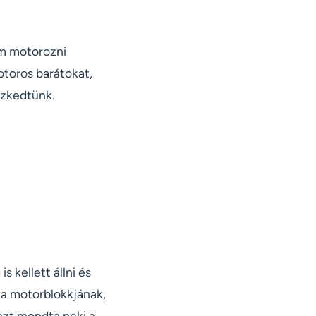
em motorozni
oros barátokat,
szkedtünk.
 kellett állni és
 a motorblokkjának,
azt mondta neki a