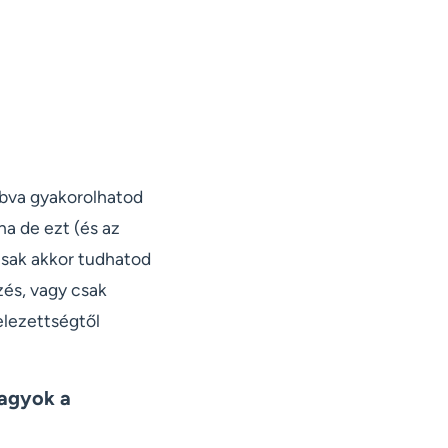
abva gyakorolhatod
a de ezt (és az
csak akkor tudhatod
pzés, vagy csak
elezettségtől
vagyok a