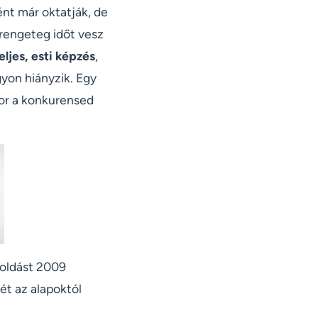
ént már oktatják, de
 rengeteg időt vesz
eljes, esti képzés
,
yon hiányzik. Egy
kor a konkurensed
goldást 2009
ét az alapoktól