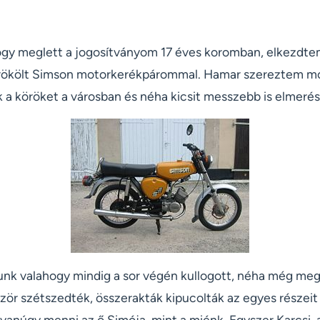
ogy meglett a jogosítványom 17 éves koromban, elkezdt
költ Simson motorkerékpárommal. Hamar szereztem mot
k a köröket a városban és néha kicsit messzebb is elmeré
unk valahogy mindig a sor végén kullogott, néha még meg is
zör szétszedték, összerakták kipucolták az egyes részeit
anúgy menni az ő Simója, mint a miénk. Egyszer Karcsi, 