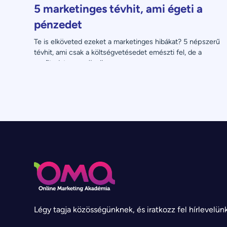
5 marketinges tévhit, ami égeti a
pénzedet
Te is elköveted ezeket a marketinges hibákat? 5 népszerű 
tévhit, ami csak a költségvetésedet emészti fel, de a 
profitodat nem növeli.
Légy tagja közösségünknek, és iratkozz fel hírlevelün