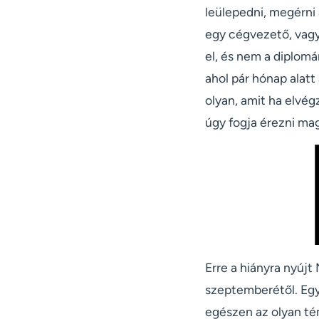
leülepedni, megérni 
egy cégvezető, vagy
el, és nem a diplom
ahol pár hónap alatt
olyan, amit ha elvég
úgy fogja érezni mag
Erre a hiányra nyúj
szeptemberétől. Egy
egészen az olyan té