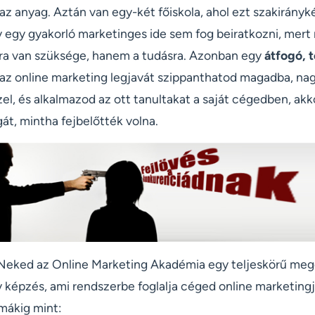
az anyag. Aztán van egy-két főiskola, ahol ezt szakirányk
 egy gyakorló marketinges ide sem fog beiratkozni, mert
ára van szüksége, hanem a tudásra. Azonban egy
átfogó, t
 az online marketing legjavát szippanthatod magadba, nag
zel, és alkalmazod az ott tanultakat a saját cégedben, ak
át, mintha fejbelőtték volna.
t Neked az Online Marketing Akadémia egy teljeskörű me
 képzés, ami rendszerbe foglalja céged online marketingj
mákig mint: