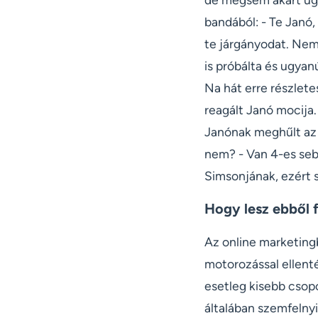
bandából: - Te Janó
te járgányodat. Nem 
is próbálta és ugya
Na hát erre részlete
reagált Janó mocija.
Janónak meghűlt az e
nem? - Van 4-es seb
Simsonjának, ezért 
Hogy lesz ebből 
Az online marketingb
motorozással ellent
esetleg kisebb csop
általában szemfelnyi