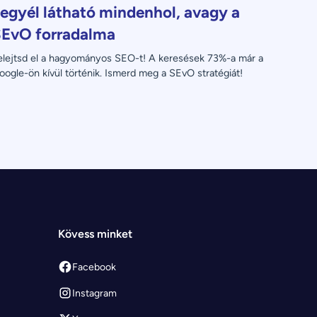
egyél látható mindenhol, avagy a
EvO forradalma
elejtsd el a hagyományos SEO-t! A keresések 73%-a már a 
oogle-ön kívül történik. Ismerd meg a SEvO stratégiát!
Kövess minket
Facebook
Instagram