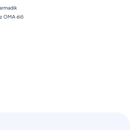
harmadik
 az OMA élő