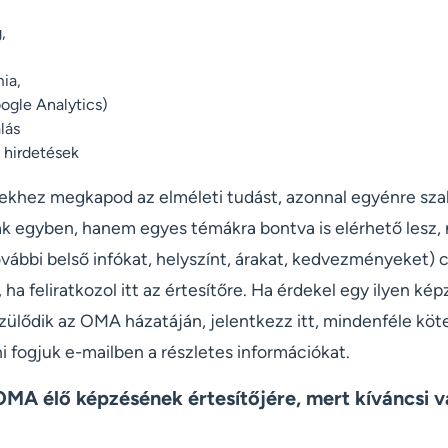
,
ia,
ogle Analytics)
lás
hirdetések
zekhez megkapod az elméleti tudást, azonnal egyénre sz
k egyben, hanem egyes témákra bontva is elérhető lesz, n
vábbi belső infókat, helyszínt, árakat, kedvezményeket) 
ha feliratkozol itt az értesítőre. Ha érdekel egy ilyen ké
zülődik az OMA házatáján, jelentkezz itt, mindenféle köt
 fogjuk e-mailben a részletes információkat.
OMA élő képzésének értesítőjére, mert kíváncsi 