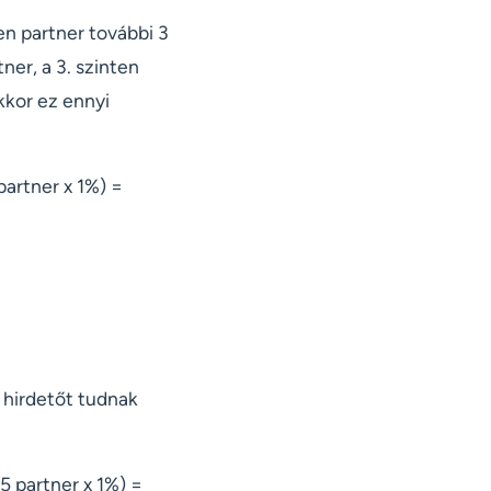
en partner további 3
ner, a 3. szinten
kkor ez ennyi
partner x 1%) =
 hirdetőt tudnak
5 partner x 1%) =