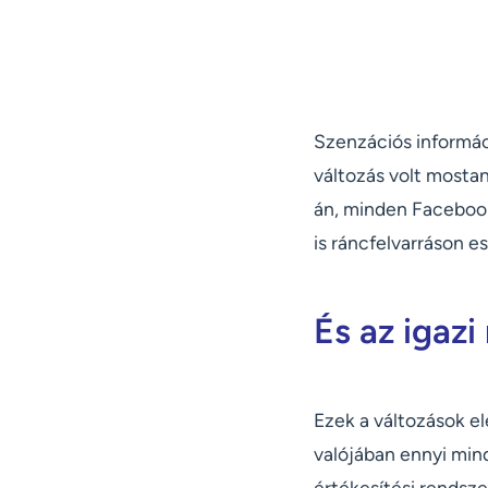
Szenzációs informáci
változás volt mostan
án, minden Facebook o
is ráncfelvarráson e
És az igazi
Ezek a változások el
valójában ennyi min
értékesítési rendsz