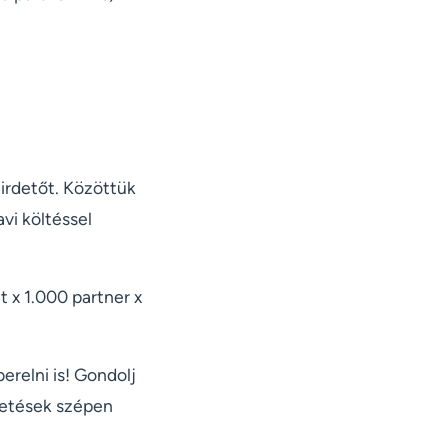
hirdetőt. Közöttük
vi költéssel
t x 1.000 partner x
erelni is! Gondolj
detések szépen