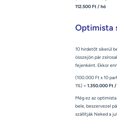
112.500 Ft / hó
Optimista 
10 hirdetőt sikerül 
összejön pár zsírosa
fejenként. Ekkor enn
(100.000 Ft x 10 par
1%) =
1.350.000 Ft /
Még ez az optimista 
bele, beszervezel p
szállítják Neked a j