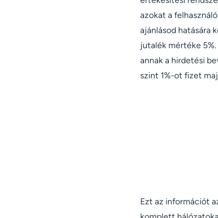
azokat a felhasználó
ajánlásod hatására k
jutalék mértéke 5%. 
annak a hirdetési be
szint 1%-ot fizet maj
Ezt az információt 
komplett hálózatokat