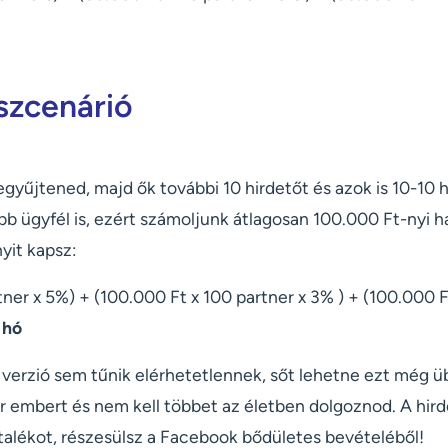
szcenárió
begyűjtened, majd ők további 10 hirdetőt és azok is 10-10 
bb ügyfél is, ezért számoljunk átlagosan 100.000 Ft-nyi ha
yit kapsz:
tner x 5%) + (100.000 Ft x 100 partner x 3% ) + (100.000 F
 hó
verzió sem tűnik elérhetetlennek, sőt lehetne ezt még üb
ár embert és nem kell többet az életben dolgoznod. A hir
utalékot, részesülsz a Facebook bődületes bevételéből!