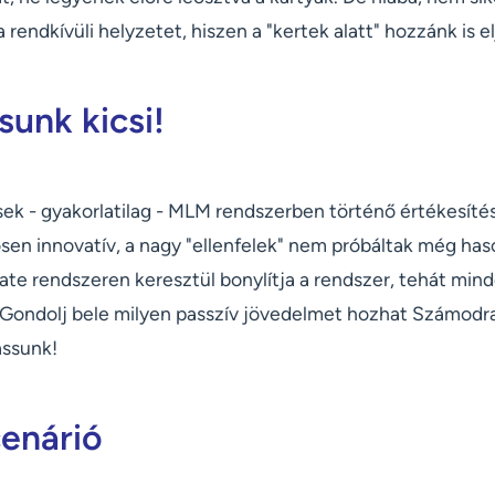
a rendkívüli helyzetet, hiszen a "kertek alatt" hozzánk is el
unk kicsi!
ek - gyakorlatilag - MLM rendszerben történő értékesít
sen innovatív, a nagy "ellenfelek" nem próbáltak még has
liate rendszeren keresztül bonylítja a rendszer, tehát mi
ondolj bele milyen passzív jövedelmet hozhat Számodra
ssunk!
enárió