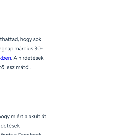
áthattad, hogy sok
 tegnap március 30-
nkben
. A hirdetések
tő lesz mától.
hogy miért alakult át
irdetések
i fogja a Facebook