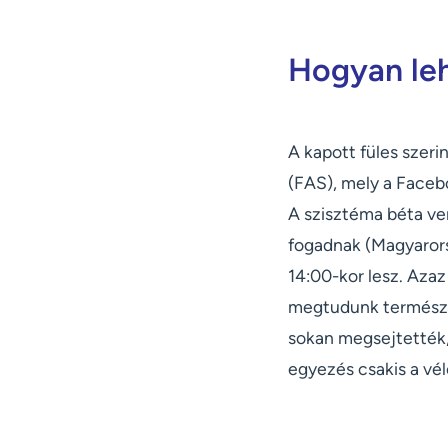
Hogyan leh
A kapott füles szeri
(FAS), mely a Facebo
A szisztéma béta ver
fogadnak (Magyarorsz
14:00-kor lesz. Azaz
megtudunk természe
sokan megsejtették, 
egyezés csakis a vél