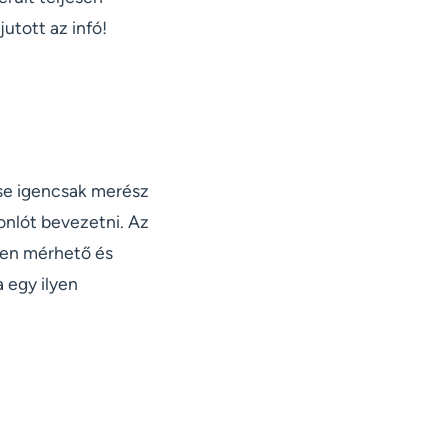
jutott az infó!
ése igencsak merész
onlót bevezetni. Az
nden mérhető és
 egy ilyen