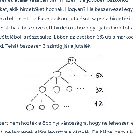
kat, akik hirdetőket hoznak. Hogyan? Ha beszervezel egy h
ezd el hirdetni a Facebookon, jutalékot kapsz a hirdetési
Sőt, ha a beszervezett hirdető is hoz egy újabb hirdetőt 
vételéből is részesülsz. Ebben az esetben 3% üti a markod
d. Tehát összesen 3 szintig jár a jutalék.
azért nem hozták előbb nyilvánosságra, hogy ne lehessen 
, ne legyenek előre leosztva a kártyák. De hiába, nem sik