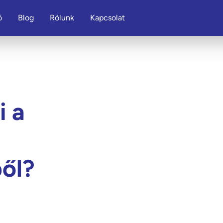
ó
Blog
Rólunk
Kapcsolat
i a
ől?