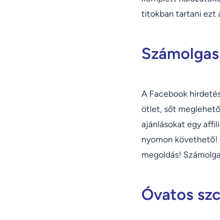
titokban tartani ezt 
Számolgass
A Facebook hirdetés
ötlet, sőt meglehető
ajánlásokat egy affi
nyomon követhető! G
megoldás! Számolga
Óvatos szc