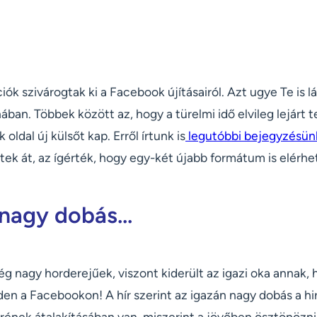
ók szivárogtak ki a Facebook újításairól. Azt ugye Te is l
ában. Többek között az, hogy a türelmi idő elvileg lejárt
ldal új külsőt kap. Erről írtunk is
legutóbbi bejegyzésü
stek át, az ígérték, hogy egy-két újabb formátum is elérhe
 nagy dobás...
ég nagy horderejűek, viszont kiderült az igazi oka annak, 
den a Facebookon! A hír szerint az igazán nagy dobás a h
erének átalakításában van, miszerint a jövőben ösztönözn