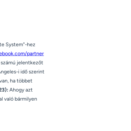
iate System"-hez
ebook.com/partner
t számú jelentkezőt
ngeles-i idő szerint
 van, ha többet
:23):
Ahogy azt
al való bármilyen