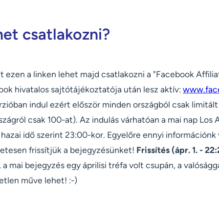
et csatlakozni?
nt ezen a linken lehet majd csatlakozni a "Facebook Affil
ok hivatalos sajtótájékoztatója után lesz aktív:
www.fac
zióban indul ezért először minden országból csak limitál
ágról csak 100-at). Az indulás várhatóan a mai nap Los A
 hazai idő szerint 23:00-kor. Egyelőre ennyi információnk
tesen frissítjük a bejegyzésünket!
Frissítés (ápr. 1. - 22
a mai bejegyzés egy áprilisi tréfa volt csupán, a valóságg
etlen műve lehet! :-)