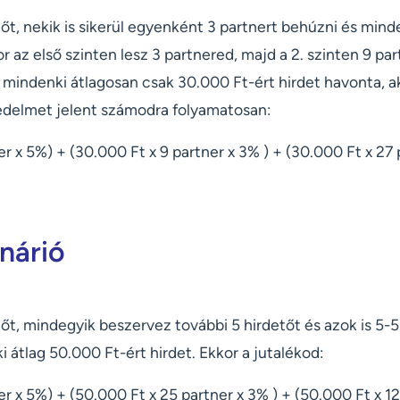
őt, nekik is sikerül egyenként 3 partnert behúzni és mind
r az első szinten lesz 3 partnered, majd a 2. szinten 9 part
 mindenki átlagosan csak 30.000 Ft-ért hirdet havonta, a
vedelmet jelent számodra folyamatosan:
er x 5%) + (30.000 Ft x 9 partner x 3% ) + (30.000 Ft x 27 
enárió
őt, mindegyik beszervez további 5 hirdetőt és azok is 5-5
 átlag 50.000 Ft-ért hirdet. Ekkor a jutalékod:
er x 5%) + (50.000 Ft x 25 partner x 3% ) + (50.000 Ft x 12