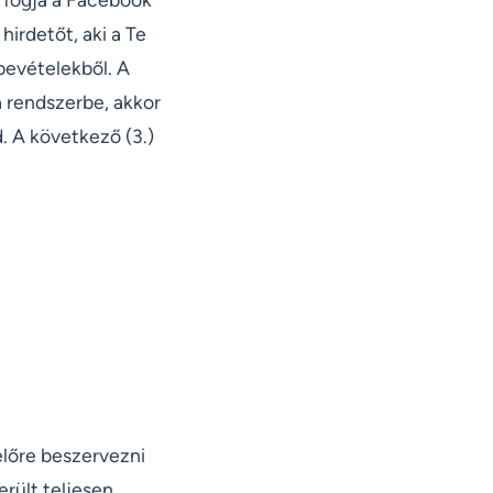
irdetőt, aki a Te
 bevételekből. A
a rendszerbe, akkor
. A következő (3.)
előre beszervezni
erült teljesen