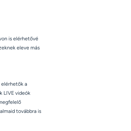
on is elérhetővé
ezeknek eleve más
k elérhetők a
k LIVE videók
 megfelelő
talmaid továbbra is