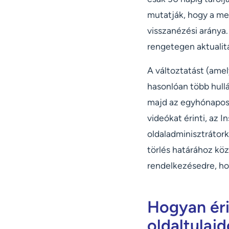
mutatják, hogy a me
visszanézési aránya.
rengetegen aktualitá
A változtatást (amel
hasonlóan több hullá
majd az egyhónapos t
videókat érinti, az
oldaladminisztrátork
törlés határához köz
rendelkezésedre, ho
Hogyan éri
oldaltulaj