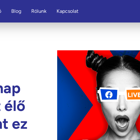
ó
Blog
Rólunk
Kapcsolat
a
nap
 élő
nt ez