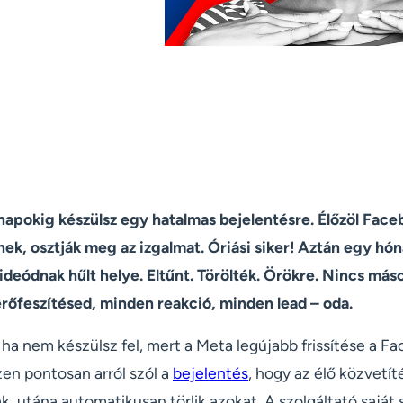
napokig készülsz egy hatalmas bejelentésre. Élőzöl Face
k, osztják meg az izgalmat. Óriási siker! Aztán egy hón
deódnak hűlt helye. Eltűnt. Törölték. Örökre. Nincs máso
őfeszítésed, minden reakció, minden lead – oda.
 ha nem készülsz fel, mert a Meta legújabb frissítése a F
szen pontosan arról szól a
bejelentés
, hogy az élő közvetít
k, utána automatikusan törlik azokat. A szolgáltató saját s