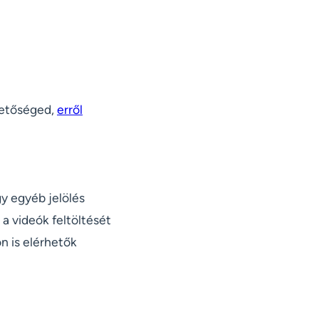
hetőséged,
erről
gy egyéb jelölés
 a videók feltöltését
n is elérhetők