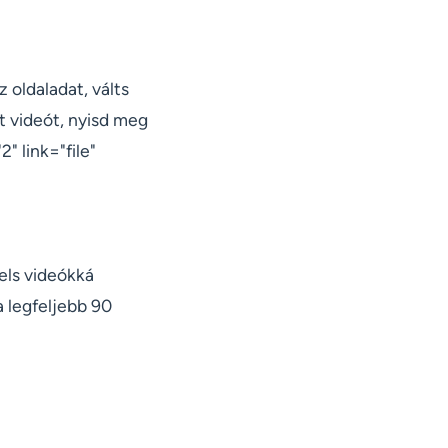
 oldaladat, válts
t videót, nyisd meg
" link="file"
eels videókká
 legfeljebb 90