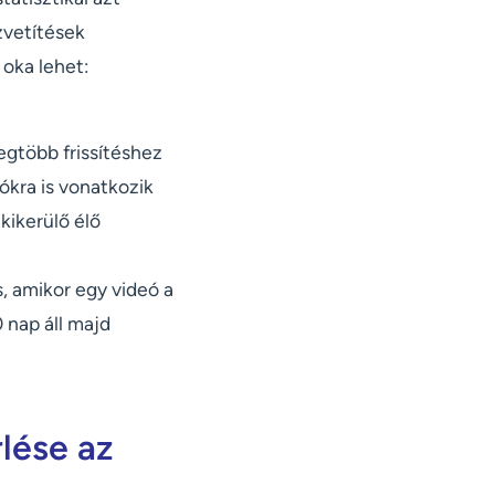
zvetítések
 oka lehet:
egtöbb frissítéshez
ókra is vonatkozik
kikerülő élő
s, amikor egy videó a
 nap áll majd
lése az