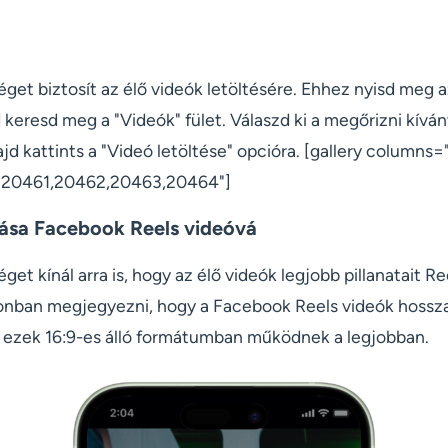
et biztosít az élő videók letöltésére. Ehhez nyisd meg az
keresd meg a "Videók" fület. Válaszd ki a megőrizni kíván
d kattints a "Videó letöltése" opcióra. [gallery columns="2
"20461,20462,20463,20464"]
tása Facebook Reels videóvá
et kínál arra is, hogy az élő videók legjobb pillanatait R
zonban megjegyezni, hogy a Facebook Reels videók hossza
 ezek 16:9-es álló formátumban működnek a legjobban.