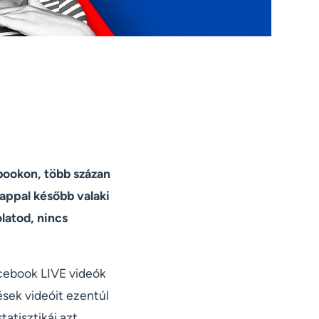
bookon, több százan
appal később valaki
latod, nincs
acebook LIVE videók
ések videóit ezentúl
tatisztikái azt