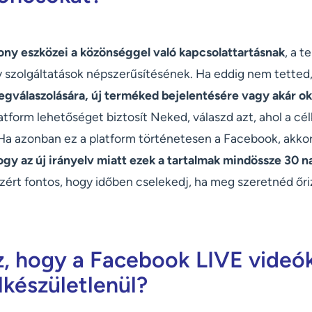
ony eszközei a közönséggel való kapcsolattartásnak
, a 
szolgáltatások népszerűsítésének. Ha eddig nem tetted
gválaszolására, új terméked bejelentésére vagy akár ok
atform lehetőséget biztosít Neked, válaszd azt, ahol a c
. Ha azonban ez a platform történetesen a Facebook, akko
gy az új irányelv miatt ezek a tartalmak mindössze 30 n
zért fontos, hogy időben cselekedj, ha meg szeretnéd őri
z, hogy a Facebook LIVE videók
lkészületlenül?