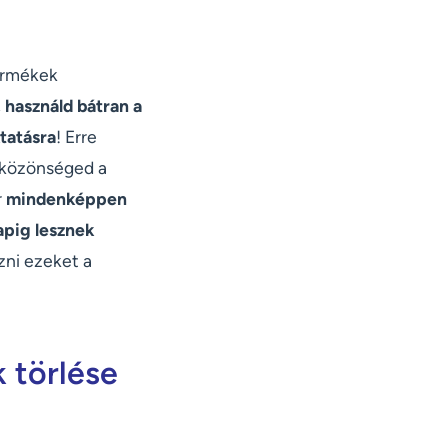
termékek
,
használd bátran a
tatásra
! Erre
élközönséged a
r
mindenképpen
apig lesznek
zni ezeket a
 törlése