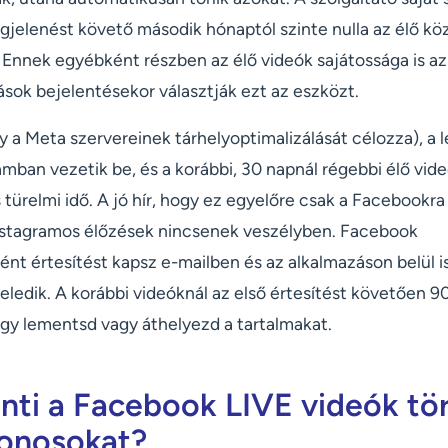
gjelenést követő második hónaptól szinte nulla az élő kö
 Ennek egyébként részben az élő videók sajátossága is az
sok bejelentésekor választják ezt az eszközt.
y a Meta szervereinek tárhelyoptimalizálását célozza), a l
mban vezetik be, és a korábbi, 30 napnál régebbi élő vide
ürelmi idő. A jó hír, hogy ez egyelőre csak a Facebookra 
 Instagramos élőzések nincsenek veszélyben. Facebook
ént értesítést kapsz e-mailben és az alkalmazáson belül i
eledik. A korábbi videóknál az első értesítést követően 90
gy lementsd vagy áthelyezd a tartalmakat.
nti a Facebook LIVE videók tör
donosokat?