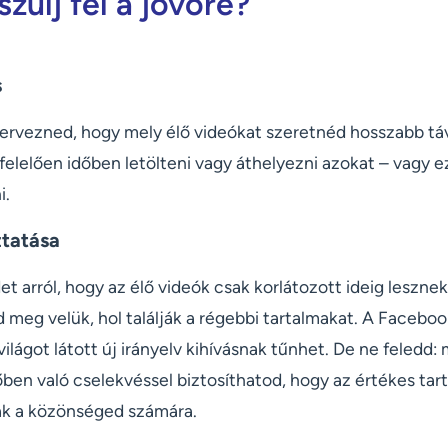
zülj fel a jövőre?
s
rvezned, hogy mely élő videókat szeretnéd hosszabb táv
felelően időben letölteni vagy áthelyezni azokat – vagy 
i.
tatása
et arról, hogy az élő videók csak korlátozott ideig leszne
meg velük, hol találják a régebbi tartalmakat. A Faceboo
ilágot látott új irányelv kihívásnak tűnhet. De ne feledd:
őben való cselekvéssel biztosíthatod, hogy az értékes tar
ak a közönséged számára.