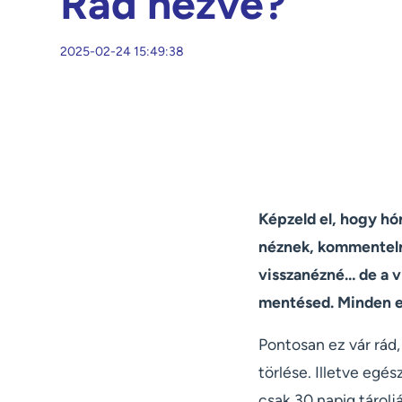
Rád nézve?
2025-02-24 15:49:38
Képzeld el, hogy hó
néznek, kommentelne
visszanézné… de a vi
mentésed. Minden er
Pontosan ez vár rád,
törlése. Illetve egé
csak 30 napig tároljá