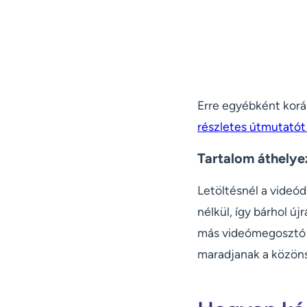
Erre egyébként korá
részletes útmutatót
Tartalom áthelye
Letöltésnél a videód
nélkül, így bárhol ú
más videómegosztó p
maradjanak a közön