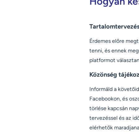
Hogyan kés
Tartalomtervezé
Érdemes előre megte
tenni, és ennek meg
platformot választan
Közönség tájékoz
Informáld a követőid
Facebookon, és oszd 
törlése kapcsán napv
tervezéssel és az id
elérhetők maradjan