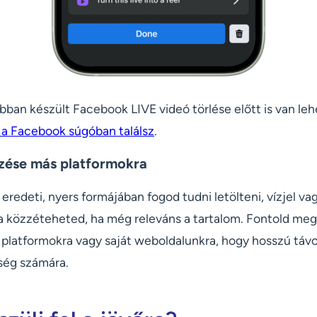
bban készült Facebook LIVE videó törlése előtt is van le
 a Facebook súgóban találsz
.
zése más platformokra
 eredeti, nyers formájában fogod tudni letölteni, vízjel va
jra közzéteheted, ha még releváns a tartalom. Fontold meg
latformokra vagy saját weboldalunkra, hogy hosszú távo
ség számára.