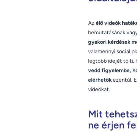
Az
élő videók haték
bemutatásának vagy 
gyakori kérdések me
valamennyi social pl
legtöbb idejét tölti
vedd figyelembe, ho
elérhetők
ezentúl. E
videókat.
Mit tehets
ne érjen fe