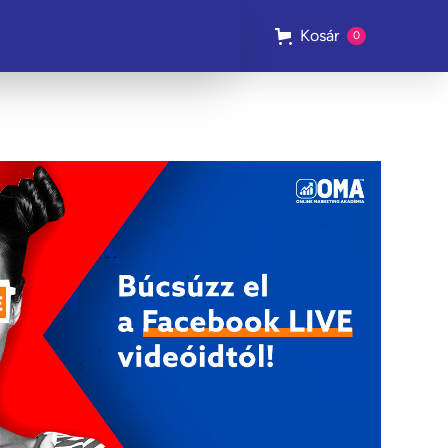
Kosár
0