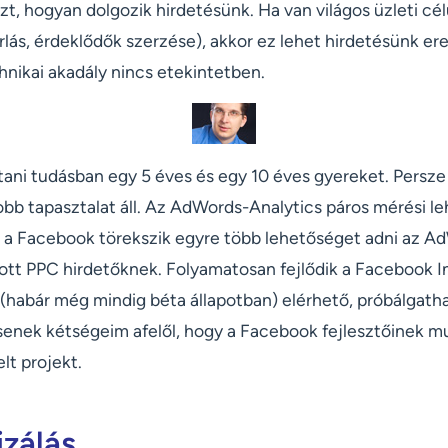
azt, hogyan dolgozik hirdetésünk. Ha van világos üzleti cél
sárlás, érdeklődők szerzése), akkor ez lehet hirdetésünk
hnikai akadály nincs etekintetben.
ani tudásban egy 5 éves és egy 10 éves gyereket. Persze
bb tapasztalat áll. Az AdWords-Analytics páros mérési l
 a Facebook törekszik egyre több lehetőséget adni az A
tt PPC hirdetőknek. Folyamatosan fejlődik a Facebook In
 (habár még mindig béta állapotban) elérhető, próbálgath
csenek kétségeim afelől, hogy a Facebook fejlesztőinek 
lt projekt.
izálás