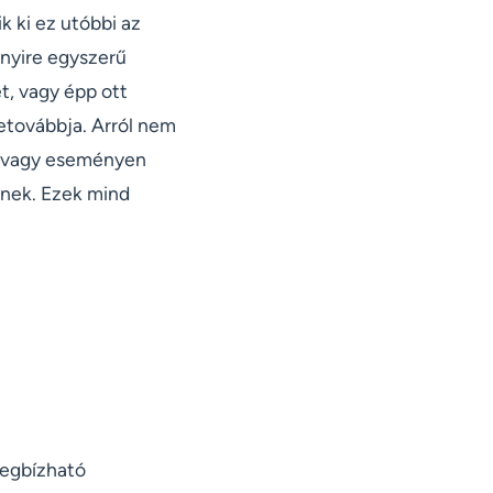
k ki ez utóbbi az
nnyire egyszerű
t, vagy épp ott
netovábbja. Arról nem
ak vagy eseményen
gnek. Ezek mind
megbízható