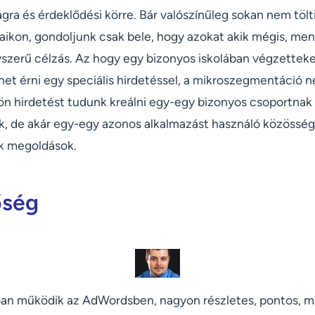
ágra és érdeklődési körre. Bár valószínűleg sokan nem tölti
jaikon, gondoljunk csak bele, hogy azokat akik mégis, me
yszerű célzás. Az hogy egy bizonyos iskolában végzetteke
ehet érni egy speciális hirdetéssel, a mikroszegmentáció 
lön hirdetést tudunk kreálni egy-egy bizonyos csoportn
, de akár egy-egy azonos alkalmazást használó közössé
k megoldások.
őség
óan működik az AdWordsben, nagyon részletes, pontos, 