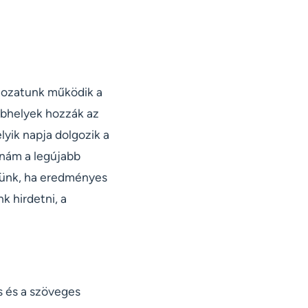
ltozatunk működik a
ebhelyek hozzák az
lyik napja dolgozik a
nám a legújabb
znünk, ha eredményes
k hirdetni, a
s és a szöveges