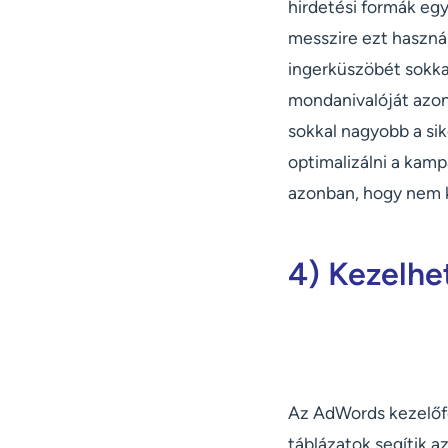
hirdetési formák eg
messzire ezt használ
ingerküszöbét sokkal
mondanivalóját azonn
sokkal nagyobb a si
optimalizálni a kam
azonban, hogy nem k
4) Kezelhe
Az AdWords kezelőfe
táblázatok segítik a