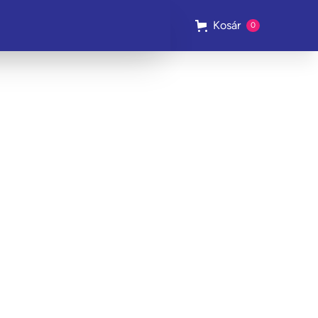
Kosár
0