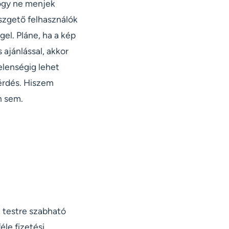
hogy ne menjek
észgető felhasználók
el. Pláne, ha a kép
ajánlással, akkor
elenségig lehet
érdés. Hiszem
n sem.
, testre szabható
éle fizetési