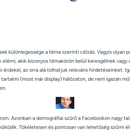
ek különlegessége a téma szerinti célzás. Vagyis olyan p
elérni, akik bizonyos témakörön belül keresgélnek vagy o
i érdekel, az orra alá tolhatjuk releváns hirdetéseinket. Ig
 tartalmi (most már display) hálózaton, de nem igazán műk
en.
írom. Azonban a demográfiai szűrő a Facebookon nagy tal
űködik. Tökéletesen és pontosan van lehetőség szűrni él