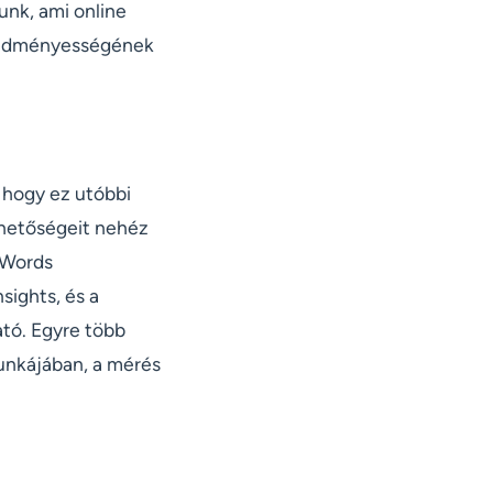
unk, ami online
 eredményességének
 hogy ez utóbbi
ehetőségeit nehéz
dWords
sights, és a
ató. Egyre több
munkájában, a mérés