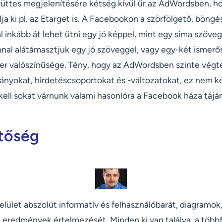
yüttes megjelenítésére kétség kívül űr az AdWordsben, 
ja ki pl. az Etarget is. A Facebookon a szörfölgető, böng
 inkább át lehet ütni egy jó képpel, mint egy sima szövegg
al alátámasztjuk egy jó szöveggel, vagy egy-két ismerős 
ker valószínűsége. Tény, hogy az AdWordsben szinte végt
pányokat, hirdetéscsoportokat és -változatokat, ez nem k
ell sokat várnunk valami hasonlóra a Facebook háza tájá
tőség
lület abszolút informatív és felhasználóbarát, diagramok
z eredmények értelmezését. Minden ki van találva, a többf