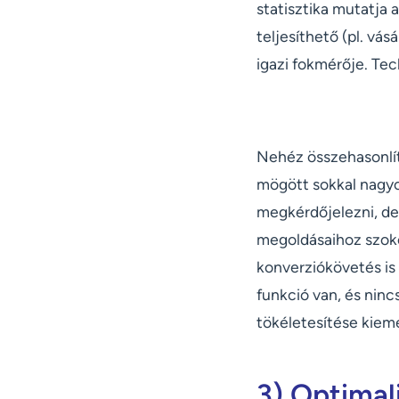
statisztika mutatja 
teljesíthető (pl. vá
igazi fokmérője. Tec
Nehéz összehasonlít
mögött sokkal nagyo
megkérdőjelezni, de
megoldásaihoz szoko
konverziókövetés is
funkció van, és nin
tökéletesítése kieme
3) Optimal