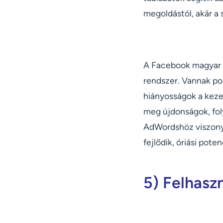
megoldástól, akár a 
A Facebook magyar f
rendszer. Vannak po
hiányosságok a keze
meg újdonságok, fol
AdWordshöz viszonyí
fejlődik, óriási pote
5) Felhaszn