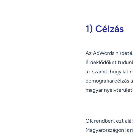
1) Célzás
Az AdWords hirdetés
érdeklődőket tudunk 
az számít, hogy kit m
demográfiai célzás a
magyar nyelvterület
OK rendben, ezt alá
Magyarországon is m