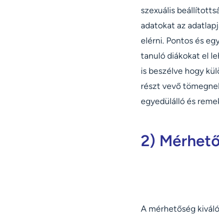
szexuális beállítotts
adatokat az adatlap
elérni. Pontos és eg
tanuló diákokat el l
is beszélve hogy kü
részt vevő tömegnek
egyedülálló és reme
2) Mérhet
A mérhetőség kivál