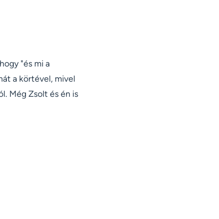
hogy "és mi a
át a körtével, mivel
l. Még Zsolt és én is