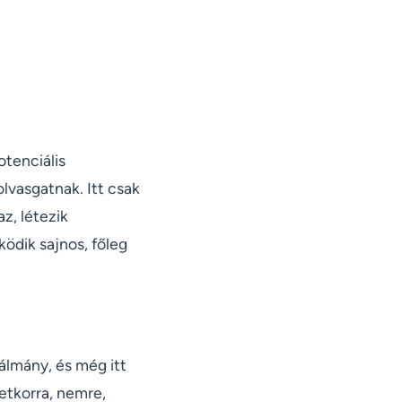
otenciális
lvasgatnak. Itt csak
az, létezik
ödik sajnos, főleg
álmány, és még itt
etkorra, nemre,