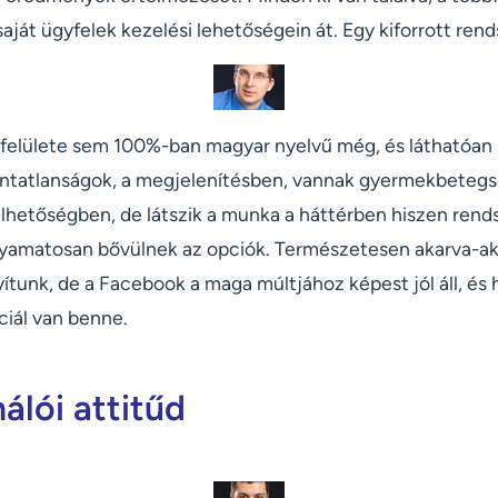
saját ügyfelek kezelési lehetőségein át. Egy kiforrott rend
elülete sem 100%-ban magyar nyelvű még, és láthatóan k
ntatlanságok, a megjelenítésben, vannak gyermekbetegs
lhetőségben, de látszik a munka a háttérben hiszen rend
yamatosan bővülnek az opciók. Természetesen akarva-aka
tunk, de a Facebook a maga múltjához képest jól áll, é
nciál van benne.
álói attitűd