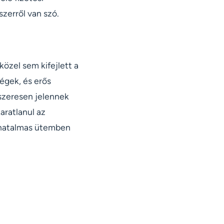
szerről van szó.
özel sem kifejlett a
égek, és erős
szeresen jelennek
ratlanul az
s hatalmas ütemben