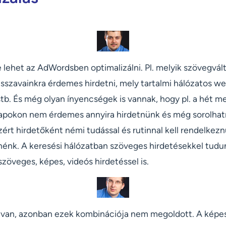
lehet az AdWordsben optimalizálni. Pl. melyik szövegvá
csszavainkra érdemes hirdetni, mely tartalmi hálózatos w
b. És még olyan ínyencségek is vannak, hogy pl. a hét me
napokon nem érdemes annyira hirdetnünk és még sorolhat
zért hirdetőként némi tudással és rutinnal kell rendelke
nénk. A keresési hálózatban szöveges hirdetésekkel tudun
szöveges, képes, videós hirdetéssel is.
 van, azonban ezek kombinációja nem megoldott. A képe