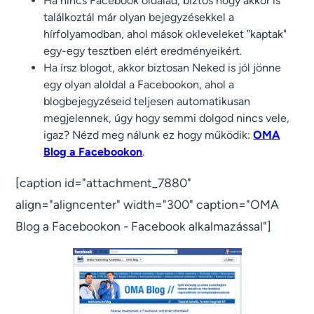
Ha nincs Facebook oldalad, biztos hogy akkor is
találkoztál már olyan bejegyzésekkel a
hírfolyamodban, ahol mások okleveleket "kaptak"
egy-egy tesztben elért eredményeikért.
Ha írsz blogot, akkor biztosan Neked is jól jönne
egy olyan aloldal a Facebookon, ahol a
blogbejegyzéseid teljesen automatikusan
megjelennek, úgy hogy semmi dolgod nincs vele,
igaz? Nézd meg nálunk ez hogy működik:
OMA
Blog a Facebookon
.
[caption id="attachment_7880"
align="aligncenter" width="300" caption="OMA
Blog a Facebookon - Facebook alkalmazással"]