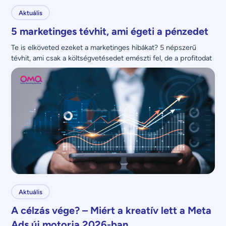
Aktuális
5 marketinges tévhit, ami égeti a pénzedet
Te is elköveted ezeket a marketinges hibákat? 5 népszerű 
tévhit, ami csak a költségvetésedet emészti fel, de a profitodat 
nem növeli.
Aktuális
A célzás vége? – Miért a kreatív lett a Meta
Ads új motorja 2026-ban