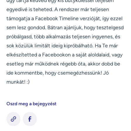
úgy tartja kedved egy kis bütyköléssel teljesen
egyedivé is teheted. A rendszer már teljesen
támogatja a Facebook Timeline verzióját, így ezzel
sem lesz gondod. Bátran ajánljuk, hogy tesztelgesd
próbálgasd, több alkalmazás teljesen ingyenes, és
sok közülük limitált ideig kipróbálható. Ha Te már
elkészítetted a Facebookon a saját aloldalaid, vagy
esetleg már működnek régebb óta, akkor dobd be
ide kommentbe, hogy csemegézhessünk! Jó
munkát! :)
Oszd meg a bejegyzést