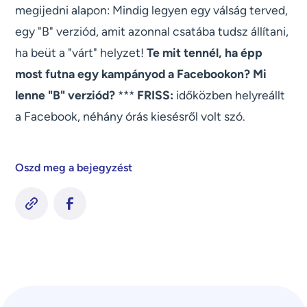
megijedni alapon: Mindig legyen egy válság terved,
egy "B" verziód, amit azonnal csatába tudsz állítani,
ha beüt a "várt" helyzet!
Te mit tennél, ha épp
most futna egy kampányod a Facebookon? Mi
lenne "B" verziód?
***
FRISS:
időközben helyreállt
a Facebook, néhány órás kiesésről volt szó.
Oszd meg a bejegyzést