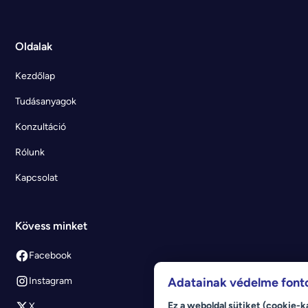
Oldalak
Kezdőlap
Tudásanyagok
Konzultáció
Rólunk
Kapcsolat
Kövess minket
Facebook
Adatainak védelme font
Instagram
Ez a weboldal sütiket (cookie-k
X