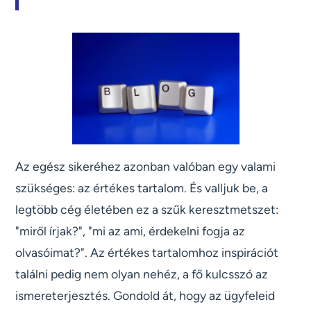
Az egész sikeréhez azonban valóban egy valami
szükséges: az értékes tartalom. És valljuk be, a
legtöbb cég életében ez a szűk keresztmetszet:
"miről írjak?", "mi az ami, érdekelni fogja az
olvasóimat?". Az értékes tartalomhoz inspirációt
találni pedig nem olyan nehéz, a fő kulcsszó az
ismereterjesztés. Gondold át, hogy az ügyfeleid