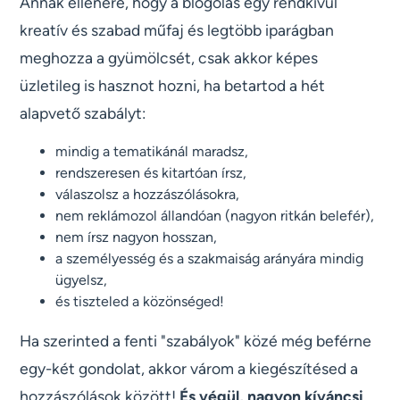
Annak ellenére, hogy a blogolás egy rendkívül
kreatív és szabad műfaj és legtöbb iparágban
meghozza a gyümölcsét, csak akkor képes
üzletileg is hasznot hozni, ha betartod a hét
alapvető szabályt:
mindig a tematikánál maradsz,
rendszeresen és kitartóan írsz,
válaszolsz a hozzászólásokra,
nem reklámozol állandóan (nagyon ritkán belefér),
nem írsz nagyon hosszan,
a személyesség és a szakmaiság arányára mindig
ügyelsz,
és tiszteled a közönséged!
Ha szerinted a fenti "szabályok" közé még beférne
egy-két gondolat, akkor várom a kiegészítésed a
hozzászólások között!
És végül, nagyon kíváncsi