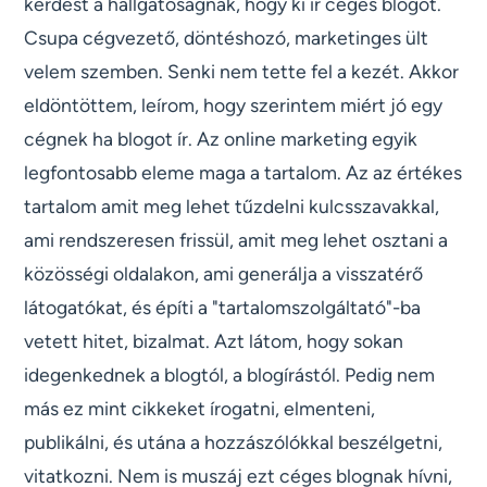
kérdést a hallgatóságnak, hogy ki ír céges blogot.
Csupa cégvezető, döntéshozó, marketinges ült
velem szemben. Senki nem tette fel a kezét. Akkor
eldöntöttem, leírom, hogy szerintem miért jó egy
cégnek ha blogot ír. Az online marketing egyik
legfontosabb eleme maga a tartalom. Az az értékes
tartalom amit meg lehet tűzdelni kulcsszavakkal,
ami rendszeresen frissül, amit meg lehet osztani a
közösségi oldalakon, ami generálja a visszatérő
látogatókat, és építi a "tartalomszolgáltató"-ba
vetett hitet, bizalmat. Azt látom, hogy sokan
idegenkednek a blogtól, a blogírástól. Pedig nem
más ez mint cikkeket írogatni, elmenteni,
publikálni, és utána a hozzászólókkal beszélgetni,
vitatkozni. Nem is muszáj ezt céges blognak hívni,