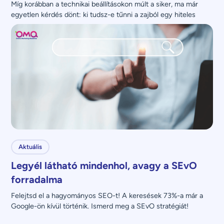
Míg korábban a technikai beállításokon múlt a siker, ma már 
egyetlen kérdés dönt: ki tudsz-e tűnni a zajból egy hiteles 
üzenettel?
Aktuális
Legyél látható mindenhol, avagy a SEvO
forradalma
Felejtsd el a hagyományos SEO-t! A keresések 73%-a már a 
Google-ön kívül történik. Ismerd meg a SEvO stratégiát!