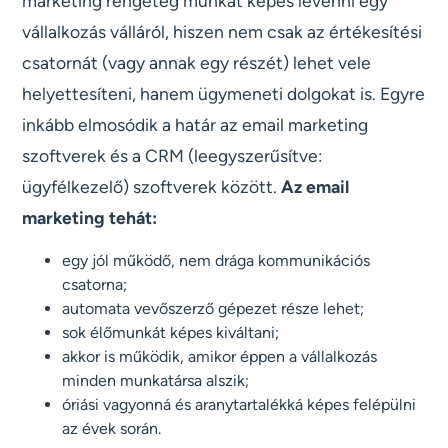
marketing rengeteg munkát képes levenni egy
vállalkozás válláról, hiszen nem csak az értékesítési
csatornát (vagy annak egy részét) lehet vele
helyettesíteni, hanem ügymeneti dolgokat is. Egyre
inkább elmosódik a határ az email marketing
szoftverek és a CRM (leegyszerűsítve:
ügyfélkezelő) szoftverek között.
Az email
marketing tehát:
egy jól működő, nem drága kommunikációs
csatorna;
automata vevőszerző gépezet része lehet;
sok élőmunkát képes kiváltani;
akkor is működik, amikor éppen a vállalkozás
minden munkatársa alszik;
óriási vagyonná és aranytartalékká képes felépülni
az évek során.