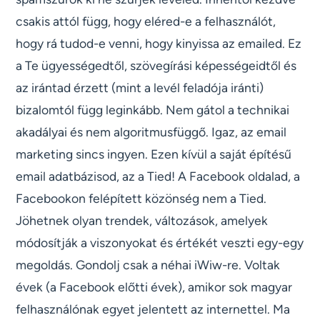
csakis attól függ, hogy eléred-e a felhasználót,
hogy rá tudod-e venni, hogy kinyissa az emailed. Ez
a Te ügyességedtől, szövegírási képességeidtől és
az irántad érzett (mint a levél feladója iránti)
bizalomtól függ leginkább. Nem gátol a technikai
akadályai és nem algoritmusfüggő. Igaz, az email
marketing sincs ingyen. Ezen kívül a saját építésű
email adatbázisod, az a Tied! A Facebook oldalad, a
Facebookon felépített közönség nem a Tied.
Jöhetnek olyan trendek, változások, amelyek
módosítják a viszonyokat és értékét veszti egy-egy
megoldás. Gondolj csak a néhai iWiw-re. Voltak
évek (a Facebook előtti évek), amikor sok magyar
felhasználónak egyet jelentett az internettel. Ma