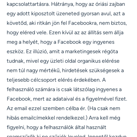
kapcsolattartásra. Hátránya, hogy az óriási zajban
egy adott kiposztolt üzeneted gyorsan avul, azt a
követőd, aki ritkán jön fel Facebookra, nem biztos,
hogy eléred vele. Ezen kívül az az állítás sem állja
meg a helyét, hogy a Facebook egy ingyenes
eszköz. Ez illúzió, amit a marketingesek régóta
tudnak, mivel egy üzleti oldal organikus elérése
nem túl nagy mértékű, hirdetések szükségesek a
teljesebb célcsoport elérés érdekében. A
felhasználó számára is csak látszólag ingyenes a
Facebook, mert az adataival és a figyelmével fizet.
Az email ezzel szemben célba ér. (Ha csak nem
hibás emailcímekkel rendelkezel.) Arra kell még
figyelni, hogy a felhasználók által használt
spamszűrők ki ne szűrjék leveled. Innentől kezdve