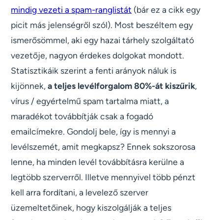
mindig vezeti a spam-ranglistát
(bár ez a cikk egy
picit más jelenségről szól). Most beszéltem egy
ismerősömmel, aki egy hazai tárhely szolgáltató
vezetője, nagyon érdekes dolgokat mondott.
Statisztikáik szerint a fenti arányok náluk is
kijönnek,
a teljes levélforgalom 80%-át kiszűrik
,
vírus / egyértelmű spam tartalma miatt, a
maradékot továbbítják csak a fogadó
emailcímekre. Gondolj bele, így is mennyi a
levélszemét, amit megkapsz? Ennek sokszorosa
lenne, ha minden levél továbbításra kerülne a
legtöbb szerverről. Illetve mennyivel több pénzt
kell arra fordítani, a levelező szerver
üzemeltetőinek, hogy kiszolgálják a teljes