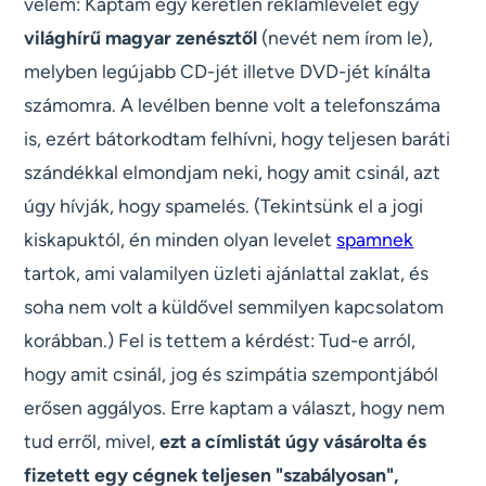
velem: Kaptam egy kéretlen reklámlevelet egy
világhírű magyar zenésztől
(nevét nem írom le),
melyben legújabb CD-jét illetve DVD-jét kínálta
számomra. A levélben benne volt a telefonszáma
is, ezért bátorkodtam felhívni, hogy teljesen baráti
szándékkal elmondjam neki, hogy amit csinál, azt
úgy hívják, hogy spamelés. (Tekintsünk el a jogi
kiskapuktól, én minden olyan levelet
spamnek
tartok, ami valamilyen üzleti ajánlattal zaklat, és
soha nem volt a küldővel semmilyen kapcsolatom
korábban.) Fel is tettem a kérdést: Tud-e arról,
hogy amit csinál, jog és szimpátia szempontjából
erősen aggályos. Erre kaptam a választ, hogy nem
tud erről, mivel,
ezt a címlistát úgy vásárolta és
fizetett egy cégnek teljesen "szabályosan",