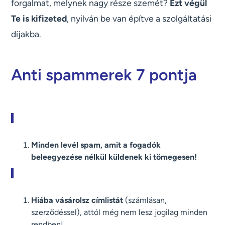
forgalmat, melynek nagy része szemét?
Ezt végül
Te is kifizeted
, nyilván be van építve a szolgáltatási
díjakba.
Anti spammerek 7 pontja
Minden levél spam, amit a fogadók
beleegyezése nélkül küldenek ki tömegesen!
Hiába vásárolsz címlistát
(számlásan,
szerződéssel), attól még nem lesz jogilag minden
rendben!