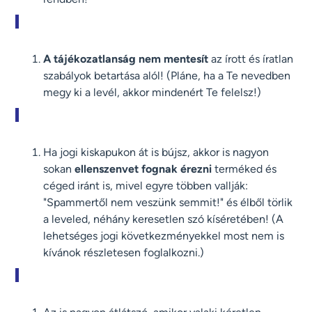
A tájékozatlanság nem mentesít
az írott és íratlan
szabályok betartása alól! (Pláne, ha a Te nevedben
megy ki a levél, akkor mindenért Te felelsz!)
Ha jogi kiskapukon át is bújsz, akkor is nagyon
sokan
ellenszenvet fognak érezni
terméked és
céged iránt is, mivel egyre többen vallják:
"Spammertől nem veszünk semmit!" és élből törlik
a leveled, néhány keresetlen szó kíséretében! (A
lehetséges jogi következményekkel most nem is
kívánok részletesen foglalkozni.)