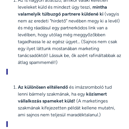
Az is nagyon átlátszó, amikor valaki kéretlen
leveleket küld és mindezt úgy teszi,
mintha
valamelyik túlbuzgó partnere küldené ki
(vagyis
nem az eredeti "hirdető" nevében megy ki a levél)
és még ráadásul egy partnerkódos link van a
levélben, hogy utólag még meggyőzőbben
tagadhassa le az egész ügyet... (Sajnos nem csak
egy ilyet láttunk mostanában marketing
tanácsadóktól! Lássuk be, ők azért rafináltabbak az
átlag spammernél!)
Az különösen elítélendő
és imázsromboló tud
lenni bármely szakmának, ha egy
közismert
vállalkozás spameket küld!
(A marketinges
szakmának kifejezetten példát kellene mutatni,
ami sajnos nem teljesül maradéktalanul.)