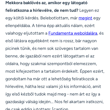
Mekkora baklövés az, amikor egy látogató
feliratkozna a hírlevélre, de nem tud?
Legyen ez
egy költői kérdés. Belebotlottam, már
megint
egy
ellenpéldába. A téma épp aktuális nálam, ezért
valahogy eljutottam a
Fundamenta weboldalára
, és
első látásra egyébként nem is rossz, bár nagyon
picinek tűnik, és nem sok szöveges tartalom van
benne, de igazából nem ezért látogattam el az
oldalra, hogy szakmai szempontból elemezzem,
most kifejezetten a tartalom érdekelt. Éppen ezért,
gondoltam ha már ott a lehetőség feliratkozok a
hírlevélre, hátha lesz valami jó kis információ, amit
így első kézből tudok majd meg - nem árt ez így a
gazdasági válság idején... Nos fel akartam iratkozni,
de csak eddig jutottam: [caption