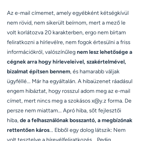
Az e-mail címemet, amely egyébként kétségkívül
nem rövid, nem sikerült beírnom, mert a mező le
volt korlátozva 20 karakterben, ergo nem bírtam
feliratkozni a hírlevélre, nem fogok értesülni a friss
információkról, valószínűleg
nem lesz lehetősége a
cégnek arra hogy hírleveleivel, szakértelmével,
bizalmat építsen bennem
, és hamarabb váljak
ügyféllé... Már ha egyáltalán. A hibaüzenet ráadásul
engem hibáztat, hogy rosszul adom meg az e-mail
címet, mert nincs meg a szokásos x@y.z forma. De
persze nem miattam... Apró hiba, sőt fejlesztői
hiba,
de a felhasználónak bosszantó, a megbízónak
rettentően káros
... Ebből egy dolog látszik: Nem
volt tesztelve a hírevélfeliratkozés... Pedig