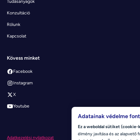
Tudásanyagok
Konzultáció
Rólunk
Kapcsolat
Kövess minket
Facebook
Instagram
X
Youtube
Adatainak védelme fon
Ez a weboldal sütiket (cookie-
élmény javítása és az alapvető f
Adatkezelési nyilatkozat