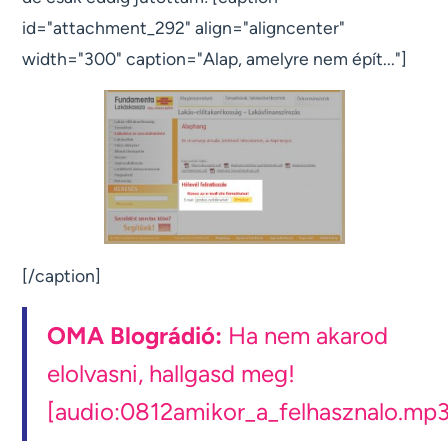
id="attachment_292" align="aligncenter"
width="300" caption="Alap, amelyre nem épít..."]
[/caption]
OMA Blográdió:
Ha nem akarod
elolvasni, hallgasd meg!
[audio:0812amikor_a_felhasznalo.mp3