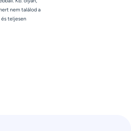
báll. Kb. olyan,
 mert nem találod a
és teljesen