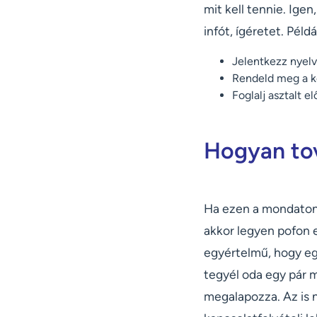
mit kell tennie. Igen
infót, ígéretet. Példá
Jelentkezz nyel
Rendeld meg a k
Foglalj asztalt 
Hogyan to
Ha ezen a mondaton -
akkor legyen pofon 
egyértelmű, hogy e
tegyél oda egy pár 
megalapozza. Az is 