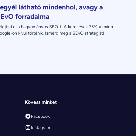
egyél látható mindenhol, avagy a
EvO forradalma
elejtsd el a hagyományos SEO-t! A keresések 73%-a már a 
oogle-ön kívül történik. Ismerd meg a SEvO stratégiát!
Kövess minket
Facebook
Instagram