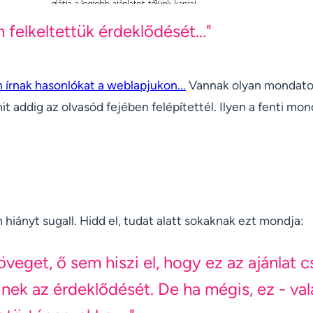
felkeltettük érdeklődését..."
rnak hasonlókat a weblapjukon...
Vannak olyan mondato
it addig az olvasód fejében felépítettél. Ilyen a fenti mon
 hiányt sugall. Hidd el, tudat alatt sokaknak ezt mondja:
zöveget, ő sem hiszi el, hogy ez az ajánlat 
akinek az érdeklődését. De ha mégis, ez - va