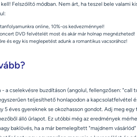
, kell! Felszólító módban. Nem árt, ha teszel bele valami ki
ul:
vtanfolyamunkra online, 10%-os kedvezménnyel!
oncert DVD felvételét most és akár már holnap megnézheted!
előre és egy kis meglepetést adunk a romantikus vacsorához!
vább?
 a cselekvésre buzdításon (angolul, fellengzősen: "call to
egyszerűen teljesíthető honlapodon a kapcsolatfelvétel é
gy 5 éves gyereknek se okozhasson gondot. Adj meg egy 
mezőből álló űrlapot. Ez utóbbi még az eredmények mérhe
nagy baklövés, ha a már bemelegített "majdnem vásárlód"