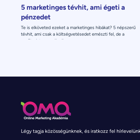
5 marketinges tévhit, ami égeti a
pénzedet
Te is elköveted ezeket a marketinges hibákat? 5 népszerű 
tévhit, ami csak a költségvetésedet emészti fel, de a 
profitodat nem növeli.
Légy tagja közösségünknek, és iratkozz fel hírlevelün