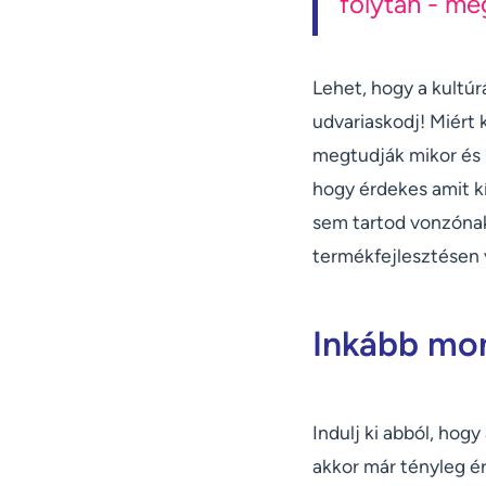
folytán - meg
Lehet, hogy a kultúr
udvariaskodj! Miért 
megtudják mikor és 
hogy érdekes amit kí
sem tartod vonzónak
termékfejlesztésen 
Inkább mo
Indulj ki abból, hogy
akkor már tényleg é