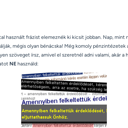
al használt frázist elemeznék ki kicsit jobban. Nap, mint 
álják, mégis olyan bénácska! Még komoly pénzintézetek a
yen szöveget írsz, amivel el szeretnél adni valami, akár a
latot
NE
használd: