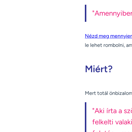
"Amennyiben 
Nézd meg mennyien í
le lehet rombolni, am
Miért?
Mert totál önbizalom
"Aki írta a s
felkelti val