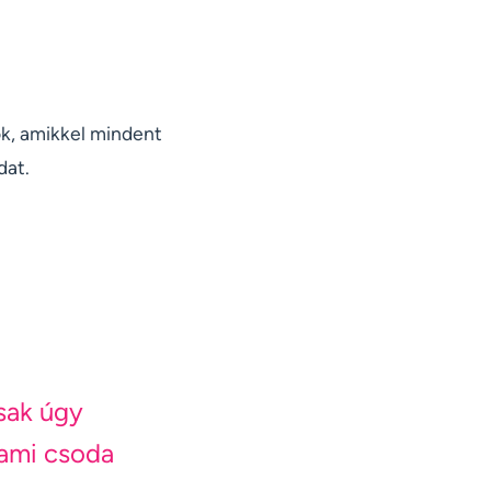
k, amikkel mindent
dat.
csak úgy
lami csoda