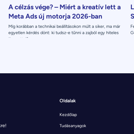
A célzás vége? – Miért a kreatív lett a
L
Meta Ads új motorja 2026-ban
S
Míg korábban a technikai beállításokon múlt a siker, ma már 
F
egyetlen kérdés dönt: ki tudsz-e tűnni a zajból egy hiteles 
G
üzenettel?
Oldalak
Kezdőlap
kre!
Tudásanyagok