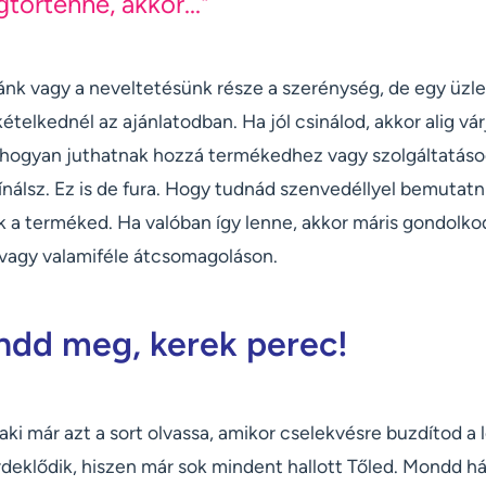
történne, akkor..."
ánk vagy a neveltetésünk része a szerénység, de egy üzlet
kételkednél az ajánlatodban. Ha jól csinálod, akkor alig vá
hogyan juthatnak hozzá termékedhez vagy szolgáltatásod
nálsz. Ez is de fura. Hogy tudnád szenvedéllyel bemutatni
 a terméked. Ha valóban így lenne, akkor máris gondolko
vagy valamiféle átcsomagoláson.
ndd meg, kerek perec!
 aki már azt a sort olvassa, amikor cselekvésre buzdítod a
rdeklődik, hiszen már sok mindent hallott Tőled. Mondd h