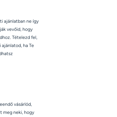
i ajánlatban ne így
rják vevőid, hogy
hoz. Tételezd fel,
 ajánlatod, ha Te
dhatsz
 leendő vásárlód,
át meg neki, hogy