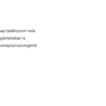
nap találkozom vele.
jánlataiban is
 honlapod szövegéről