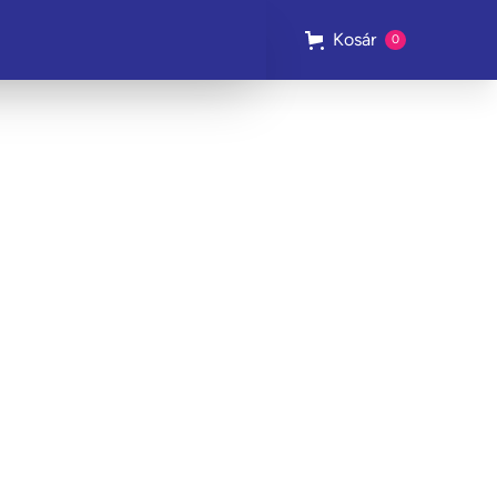
Kosár
0