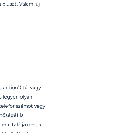
s pluszt. Valami új
 action") túl vagy
s legyen olyan
telefonszámot vagy
tőségét is
 nem találja meg a