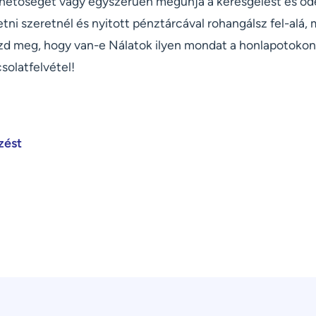
ehetőséget vagy egyszerűen megunja a keresgélést és odéb
etni szeretnél és nyitott pénztárcával rohangálsz fel-alá,
zd meg, hogy van-e Nálatok ilyen mondat a honlapotokon 
solatfelvétel!
zést